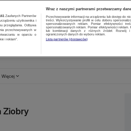
Wraz z naszymi partnerami przetwarzamy dane
161
Zaufanych Partnerów
Przechowywanie informacji na urządzeniu lub dostęp do nich.
treści. Wykorzystywanie profili w celu doboru spersonalizo
ządzeniu użytkownika i
spersonalizowanych reklam. Pomiar efektywności treś
bu przeglądania. Odbywa
spersonalizowanych reklam. Pomiar efektywności reklam. 
ania przechowywanych w
lub kombinacji danych z różnych źródeł. Rozwój i 
ograniczonych danych do wyboru reklam.
zetwarzaniu w oparciu o
ie i reklam”.
Lista partnerów (dostawców)
Więcej
 Ziobry