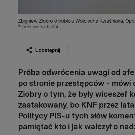
Zbigniew Ziobro o pobiciu Wojciecha Kwaśniaka. Op
Źródło wideo: tvn24
Udostępnij
Próba odwrócenia uwagi od afer
po stronie przestępców - mówi
Ziobry o tym, że były wiceszef 
zaatakowany, bo KNF przez lata
Politycy PiS-u tych słów komen
pamiętać kto i jak walczył o na