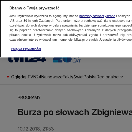
Dbamy o Twoją prywatność
Jeśli użytkownik wyrazi na to zgodę, my, nasze
podmioty stowarzyszone
i naszych
IAB oraz
30
innych Zaufanych Partnerów może przechowywać dane osobowe na ur
uzyskiwać do nich dostęp w celu zapewnienia bardziej spersonalizowanego sposo
się to poprzez przetwarzanie danych osobowych zebranych z danych przegląd
plikach cookie. Użytkownik może udzielić/wycofać zgodę i sprzeciwić się pr
uzasadniony interes w dowolnym momencie, klikając przycisk „Ustawienia plików cook
Polityka Prywatności
Oglądaj TVN24
Najnowsze
Fakty
Świat
Polska
Regionalne
PROGRAMY
Burza po słowach Zbigniewa
10.12.2018, 21:53