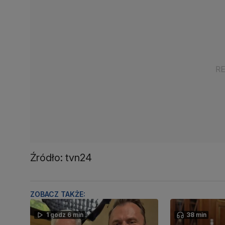
Źródło: tvn24
ZOBACZ TAKŻE:
1 godz 6 min
38 min