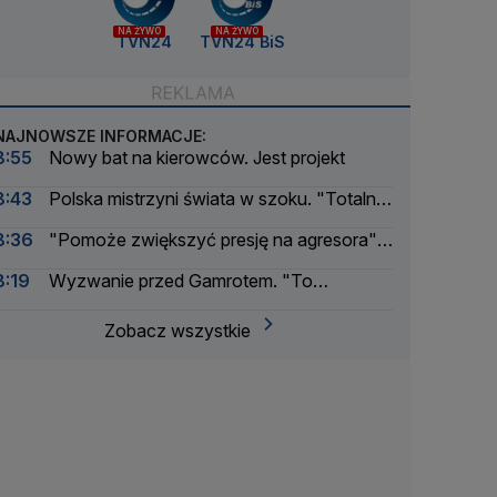
NA ŻYWO
NA ŻYWO
TVN24
TVN24 BiS
NAJNOWSZE INFORMACJE:
8:55
Nowy bat na kierowców. Jest projekt
8:43
Polska mistrzyni świata w szoku. "Totalnie
się tego nie spodziewałam"
8:36
"Pomoże zwiększyć presję na agresora".
Ważna decyzja amerykańskiego Senatu
8:19
Wyzwanie przed Gamrotem. "To
niebezpieczny dzieciak"
Zobacz wszystkie