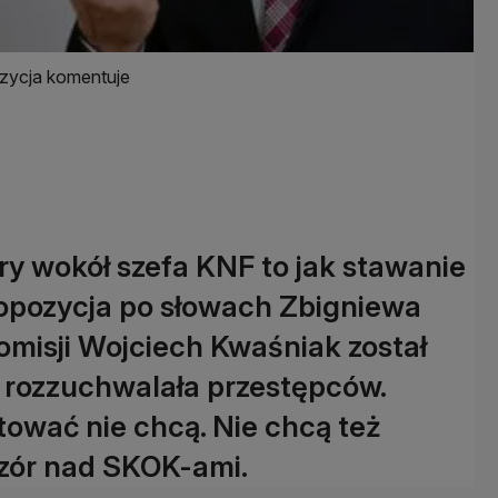
ozycja komentuje
y wokół szefa KNF to jak stawanie
 opozycja po słowach Zbigniewa
komisji Wojciech Kwaśniak został
 rozzuchwalała przestępców.
tować nie chcą. Nie chcą też
dzór nad SKOK-ami.