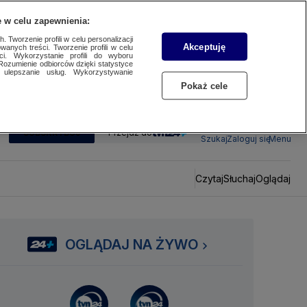
 w celu zapewnienia:
 Tworzenie profili w celu personalizacji
Akceptuję
wanych treści. Tworzenie profili w celu
ci. Wykorzystanie profili do wyboru
Rozumienie odbiorców dzięki statystyce
ulepszanie usług. Wykorzystywanie
Pokaż cele
SUBSKRYBUJ
Przejdź do
Szukaj
Zaloguj się
Menu
Czytaj
Słuchaj
Oglądaj
OGLĄDAJ NA ŻYWO