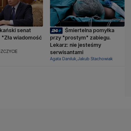
kański senat
Śmiertelna pomyłka
 "Zła wiadomość
przy "prostym" zabiegu.
Lekarz: nie jesteśmy
ZCZYCIE
serwisantami
Agata Daniluk,
Jakub Stachowiak