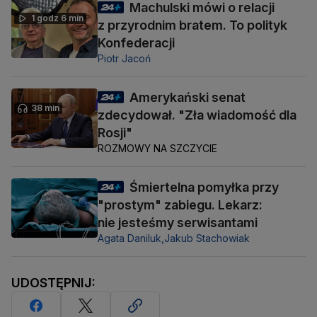
Machulski mówi o relacji
1 godz 6 min
z przyrodnim bratem. To polityk
Konfederacji
Piotr Jacoń
Amerykański senat
38 min
zdecydował. "Zła wiadomość dla
Rosji"
ROZMOWY NA SZCZYCIE
Śmiertelna pomyłka przy
"prostym" zabiegu. Lekarz:
nie jesteśmy serwisantami
Agata Daniluk,
Jakub Stachowiak
UDOSTĘPNIJ: