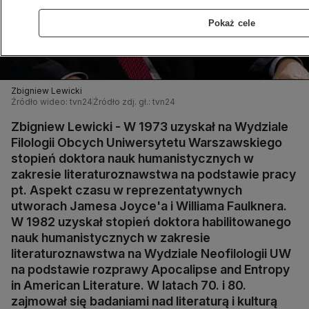
Pokaż cele
Zbigniew Lewicki
Źródło wideo: tvn24
Źródło zdj. gł.: tvn24
Zbigniew Lewicki - W 1973 uzyskał na Wydziale
Filologii Obcych Uniwersytetu Warszawskiego
stopień doktora nauk humanistycznych w
zakresie literaturoznawstwa na podstawie pracy
pt. Aspekt czasu w reprezentatywnych
utworach Jamesa Joyce'a i Williama Faulknera.
W 1982 uzyskał stopień doktora habilitowanego
nauk humanistycznych w zakresie
literaturoznawstwa na Wydziale Neofilologii UW
na podstawie rozprawy Apocalipse and Entropy
in American Literature. W latach 70. i 80.
zajmował się badaniami nad literaturą i kulturą