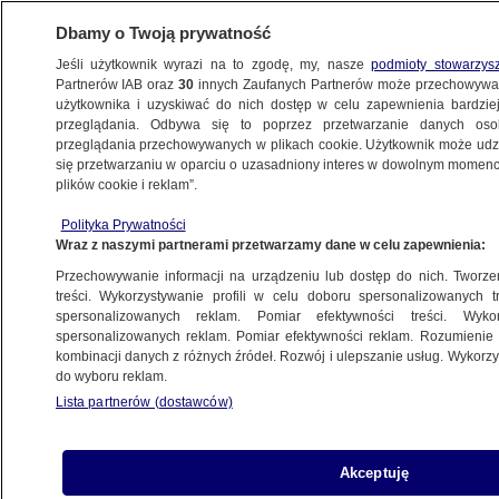
Dbamy o Twoją prywatność
Jeśli użytkownik wyrazi na to zgodę, my, nasze
podmioty stowarzys
Partnerów IAB oraz
30
innych Zaufanych Partnerów może przechowywa
użytkownika i uzyskiwać do nich dostęp w celu zapewnienia bardzi
przeglądania. Odbywa się to poprzez przetwarzanie danych os
przeglądania przechowywanych w plikach cookie. Użytkownik może udzie
PROGRAMY
się przetwarzaniu w oparciu o uzasadniony interes w dowolnym momencie
plików cookie i reklam”.
Zbigniew Lewicki cz.1
Polityka Prywatności
Wraz z naszymi partnerami przetwarzamy dane w celu zapewnienia:
3.10.2013, 08:35
Przechowywanie informacji na urządzeniu lub dostęp do nich. Tworzeni
treści. Wykorzystywanie profili w celu doboru spersonalizowanych tr
Udostępnij
spersonalizowanych reklam. Pomiar efektywności treści. Wyko
spersonalizowanych reklam. Pomiar efektywności reklam. Rozumienie o
kombinacji danych z różnych źródeł. Rozwój i ulepszanie usług. Wykor
do wyboru reklam.
Lista partnerów (dostawców)
Akceptuję