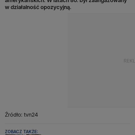
amerykańskich. W latach 80. był zaangażowany
w działalność opozycyjną.
Źródło: tvn24
ZOBACZ TAKŻE: