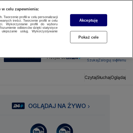
 w celu zapewnienia:
 Tworzenie profili w celu personalizacji
Akceptuję
wanych treści. Tworzenie profili w celu
ci. Wykorzystanie profili do wyboru
Rozumienie odbiorców dzięki statystyce
ulepszanie usług. Wykorzystywanie
Pokaż cele
SUBSKRYBUJ
Przejdź do
Szukaj
Zaloguj się
Menu
Czytaj
Słuchaj
Oglądaj
OGLĄDAJ NA ŻYWO