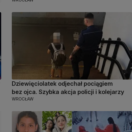
r
Dziewięciolatek odjechał pociągiem
bez ojca. Szybka akcja policji i kolejarzy
WROCŁAW