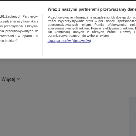
Wraz z naszymi partnerami przetwarzamy dane
161
Zaufanych Partnerów
Przechowywanie informacji na urządzeniu lub dostęp do nich.
treści. Wykorzystywanie profili w celu doboru spersonalizo
ządzeniu użytkownika i
spersonalizowanych reklam. Pomiar efektywności treś
bu przeglądania. Odbywa
spersonalizowanych reklam. Pomiar efektywności reklam. 
ania przechowywanych w
lub kombinacji danych z różnych źródeł. Rozwój i 
ograniczonych danych do wyboru reklam.
zetwarzaniu w oparciu o
ie i reklam”.
Lista partnerów (dostawców)
Więcej