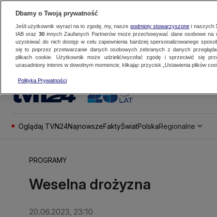
Dbamy o Twoją prywatność
Jeśli użytkownik wyrazi na to zgodę, my, nasze
podmioty stowarzyszone
i naszych
IAB oraz
30
innych Zaufanych Partnerów może przechowywać dane osobowe na ur
uzyskiwać do nich dostęp w celu zapewnienia bardziej spersonalizowanego sposo
się to poprzez przetwarzanie danych osobowych zebranych z danych przegląd
plikach cookie. Użytkownik może udzielić/wycofać zgodę i sprzeciwić się pr
uzasadniony interes w dowolnym momencie, klikając przycisk „Ustawienia plików cook
Polityka Prywatności
Oglądaj TVN24
Najnowsze
Fakty
Świat
Polska
Regionalne
PROGRAMY
Weselna drożyzna
20.06.2023, 23:10