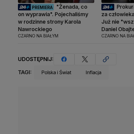
"Żenada, co
Prokur
PREMIERA
on wyprawia". Pojechaliśmy
za człowiek
w rodzinne strony Karola
Już nie "ws
Nawrockiego
Daniel Obajt
CZARNO NA BIAŁYM
CZARNO NA BI
UDOSTĘPNIJ:
TAGI:
Polska i Świat
Inflacja