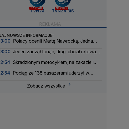
NA ŻYWO
NA ŻYWO
TVN24
TVN24 BiS
NAJNOWSZE INFORMACJE:
13:00
Polacy ocenili Martę Nawrocką. Jedna
odpowiedź pada najczęściej
13:00
Jeden zaczął tonąć, drugi chciał ratować.
Obaj nie żyją. Jest śledztwo
12:54
Skradzionym motocyklem, na zakazie i
pod wpływem narkotyków
12:54
Pociąg ze 138 pasażerami uderzył w
konar drzewa, nocna akcja na torach
Zobacz wszystkie