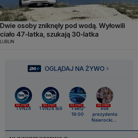
Dwie osoby zniknęły pod wodą. Wyłowili
ciało 47-latka, szukają 30-latka
LUBLIN
OGLĄDAJ NA ŻYWO
NA ŻYWO
NA ŻYWO
NA ŻYWO
NA ŻYWO
TVN24
TVN24 BiS
"Fakty"
Rok
19:00
prezydenta
Nawrockieg
o