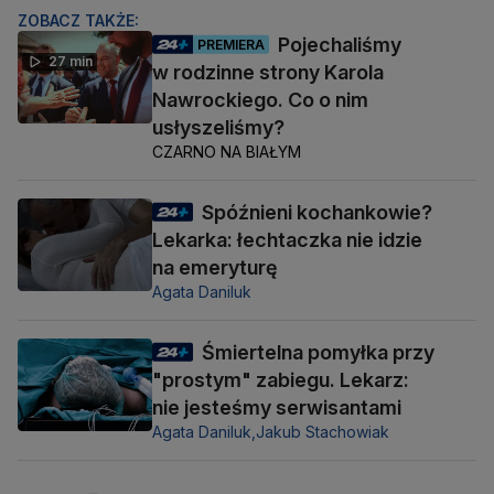
ZOBACZ TAKŻE:
Pojechaliśmy
PREMIERA
27 min
w rodzinne strony Karola
Nawrockiego. Co o nim
usłyszeliśmy?
CZARNO NA BIAŁYM
Spóźnieni kochankowie?
Lekarka: łechtaczka nie idzie
na emeryturę
Agata Daniluk
Śmiertelna pomyłka przy
"prostym" zabiegu. Lekarz:
nie jesteśmy serwisantami
Agata Daniluk,
Jakub Stachowiak