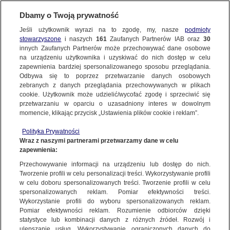
Dbamy o Twoją prywatność
SUBSKRYBUJ
Jeśli użytkownik wyrazi na to zgodę, my, nasze
podmioty
stowarzyszone
i naszych
161
Zaufanych Partnerów IAB oraz
30
PROGRAMY
innych Zaufanych Partnerów może przechowywać dane osobowe
na urządzeniu użytkownika i uzyskiwać do nich dostęp w celu
"We are permanently appealing to Russia
zapewnienia bardziej spersonalizowanego sposobu przeglądania.
to abide by the law"
Odbywa się to poprzez przetwarzanie danych osobowych
zebranych z danych przeglądania przechowywanych w plikach
cookie. Użytkownik może udzielić/wycofać zgodę i sprzeciwić się
7.07.2017, 12:45
przetwarzaniu w oparciu o uzasadniony interes w dowolnym
momencie, klikając przycisk „Ustawienia plików cookie i reklam”.
Udostępnij
Polityka Prywatności
Wraz z naszymi partnerami przetwarzamy dane w celu
zapewnienia:
Przechowywanie informacji na urządzeniu lub dostęp do nich.
Tworzenie profili w celu personalizacji treści. Wykorzystywanie profili
w celu doboru spersonalizowanych treści. Tworzenie profili w celu
spersonalizowanych reklam. Pomiar efektywności treści.
Wykorzystanie profili do wyboru spersonalizowanych reklam.
Pomiar efektywności reklam. Rozumienie odbiorców dzięki
statystyce lub kombinacji danych z różnych źródeł. Rozwój i
ulepszanie usług. Wykorzystywanie ograniczonych danych do