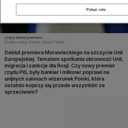
Pokaż cele
Unijny debiut premiera
Źródło wideo: Polska i Świat TVN24
Debiut premiera Morawieckiego na szczycie Unii
Europejskiej. Tematem spotkania obronność Unii,
migracja i sankcje dla Rosji. Czy nowy premier
rządu PiS, były bankier i milioner poprawi na
unijnych salonach wizerunek Polski, która
ostatnio kojarzy się przede wszystkim ze
sprzeciwem?