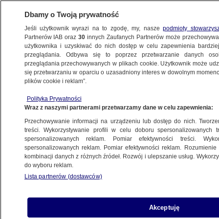
Dbamy o Twoją prywatność
Jeśli użytkownik wyrazi na to zgodę, my, nasze
podmioty stowarzys
Partnerów IAB oraz
30
innych Zaufanych Partnerów może przechowywa
użytkownika i uzyskiwać do nich dostęp w celu zapewnienia bardzi
przeglądania. Odbywa się to poprzez przetwarzanie danych os
przeglądania przechowywanych w plikach cookie. Użytkownik może udzie
PROGRAMY
się przetwarzaniu w oparciu o uzasadniony interes w dowolnym momencie
plików cookie i reklam”.
Unijny debiut premiera
Polityka Prywatności
Wraz z naszymi partnerami przetwarzamy dane w celu zapewnienia:
14.12.2017, 22:46
Przechowywanie informacji na urządzeniu lub dostęp do nich. Tworzeni
treści. Wykorzystywanie profili w celu doboru spersonalizowanych tr
Udostępnij
spersonalizowanych reklam. Pomiar efektywności treści. Wyko
spersonalizowanych reklam. Pomiar efektywności reklam. Rozumienie o
kombinacji danych z różnych źródeł. Rozwój i ulepszanie usług. Wykor
do wyboru reklam.
Lista partnerów (dostawców)
Akceptuję