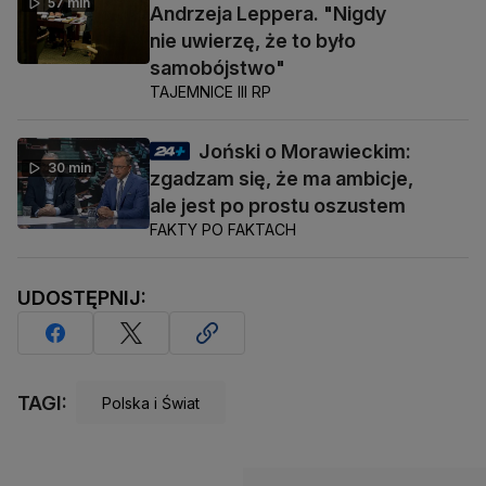
57 min
Andrzeja Leppera. "Nigdy
nie uwierzę, że to było
samobójstwo"
TAJEMNICE III RP
Joński o Morawieckim:
30 min
zgadzam się, że ma ambicje,
ale jest po prostu oszustem
FAKTY PO FAKTACH
UDOSTĘPNIJ:
TAGI:
Polska i Świat