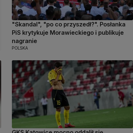
"Skandal", "po co przyszedł?". Posłanka
PiS krytykuje Morawieckiego i publikuje
nagranie
POLSKA
GKS Katowice mocno oddalił się