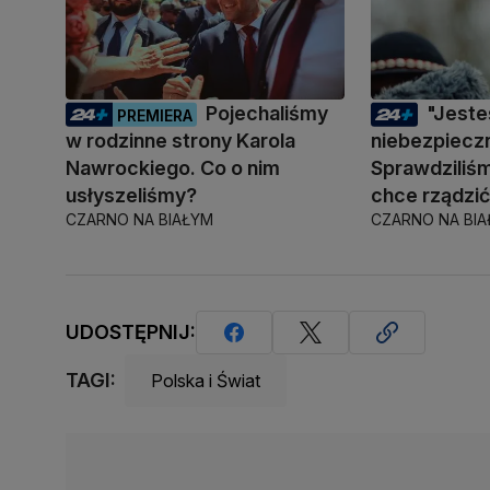
Pojechaliśmy
"Jest
PREMIERA
w rodzinne strony Karola
niebezpiecz
Nawrockiego. Co o nim
Sprawdziliśm
usłyszeliśmy?
chce rządzi
CZARNO NA BIAŁYM
CZARNO NA BI
UDOSTĘPNIJ:
TAGI:
Polska i Świat