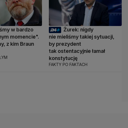
eśmy w bardzo
Żurek: nigdy
nym momencie".
nie mieliśmy takiej sytuacji,
y, z kim Braun
by prezydent
ć
tak ostentacyjnie łamał
AŁYM
konstytucję
FAKTY PO FAKTACH