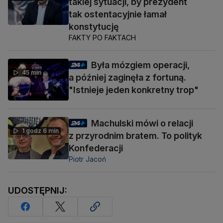
takiej sytuacji, by prezydent
tak ostentacyjnie łamał
konstytucję
FAKTY PO FAKTACH
Była mózgiem operacji,
45 min
a później zaginęła z fortuną.
"Istnieje jeden konkretny trop"
Machulski mówi o relacji
1 godz 6 min
z przyrodnim bratem. To polityk
Konfederacji
Piotr Jacoń
UDOSTĘPNIJ: