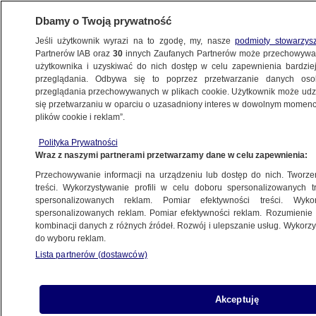
Dbamy o Twoją prywatność
Jeśli użytkownik wyrazi na to zgodę, my, nasze
podmioty stowarzys
Partnerów IAB oraz
30
innych Zaufanych Partnerów może przechowywa
użytkownika i uzyskiwać do nich dostęp w celu zapewnienia bardzi
przeglądania. Odbywa się to poprzez przetwarzanie danych os
przeglądania przechowywanych w plikach cookie. Użytkownik może udzie
PROGRAMY
się przetwarzaniu w oparciu o uzasadniony interes w dowolnym momencie
plików cookie i reklam”.
Sonda, która dotknie Słońca
Polityka Prywatności
Wraz z naszymi partnerami przetwarzamy dane w celu zapewnienia:
30.03.2018, 05:14
Przechowywanie informacji na urządzeniu lub dostęp do nich. Tworzeni
treści. Wykorzystywanie profili w celu doboru spersonalizowanych tr
Udostępnij
spersonalizowanych reklam. Pomiar efektywności treści. Wyko
spersonalizowanych reklam. Pomiar efektywności reklam. Rozumienie o
kombinacji danych z różnych źródeł. Rozwój i ulepszanie usług. Wykor
Na tę chwilę naukowcy czekają od ponad 60 lat i
do wyboru reklam.
jest szansa, że w końcu nadejdzie historyczna
Lista partnerów (dostawców)
chwila. Sonda już jest, teraz trwają ostatnie
przygotowania do jej podróży, bo to właśnie
podróż w tej całej misji może być najbardziej
Akceptuję
skomplikowana.