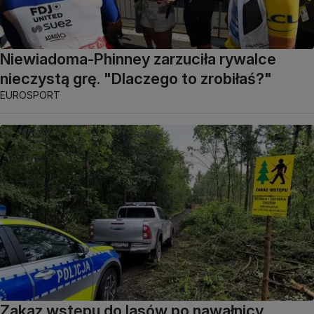
Niewiadoma-Phinney zarzuciła rywalce
nieczystą grę. "Dlaczego to zrobiłaś?"
EUROSPORT
Zakaz wstępu do lasów po nawałnicy