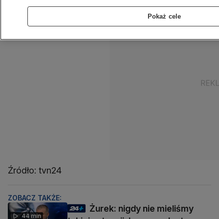
Pokaż cele
Źródło: tvn24
ZOBACZ TAKŻE:
Żurek: nigdy nie mieliśmy
44 min