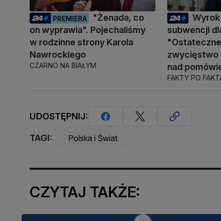
"Żenada, co
Wyrok
PREMIERA
on wyprawia". Pojechaliśmy
subwencji dla
w rodzinne strony Karola
"Ostateczne 
Nawrockiego
zwycięstwo
CZARNO NA BIAŁYM
nad pomówie
FAKTY PO FAK
UDOSTĘPNIJ:
TAGI:
Polska i Świat
CZYTAJ TAKŻE: