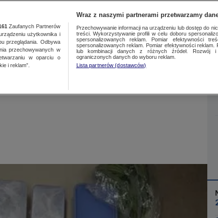
Wraz z naszymi partnerami przetwarzamy dane
161
Zaufanych Partnerów
Przechowywanie informacji na urządzeniu lub dostęp do nich.
treści. Wykorzystywanie profili w celu doboru spersonalizo
ządzeniu użytkownika i
spersonalizowanych reklam. Pomiar efektywności treś
bu przeglądania. Odbywa
spersonalizowanych reklam. Pomiar efektywności reklam. 
ania przechowywanych w
lub kombinacji danych z różnych źródeł. Rozwój i 
Więcej
ograniczonych danych do wyboru reklam.
zetwarzaniu w oparciu o
ie i reklam”.
Lista partnerów (dostawców)