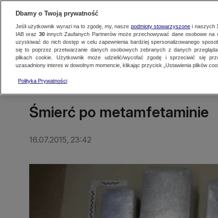
Dbamy o Twoją prywatność
Jeśli użytkownik wyrazi na to zgodę, my, nasze
podmioty stowarzyszone
i naszych
IAB oraz
30
innych Zaufanych Partnerów może przechowywać dane osobowe na ur
uzyskiwać do nich dostęp w celu zapewnienia bardziej spersonalizowanego sposo
się to poprzez przetwarzanie danych osobowych zebranych z danych przegląd
Oglądaj TVN24
Najnowsze
Fakty
Świat
Polska
Regionalne
plikach cookie. Użytkownik może udzielić/wycofać zgodę i sprzeciwić się pr
uzasadniony interes w dowolnym momencie, klikając przycisk „Ustawienia plików cook
Polityka Prywatności
PROGRAMY
Śmierć po metamfetaminie
16.07.2015, 23:42