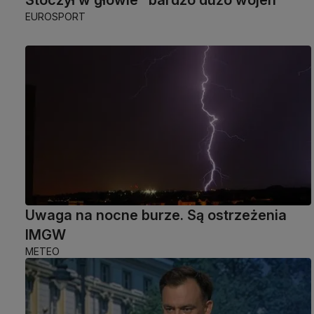
EUROSPORT
Uwaga na nocne burze. Są ostrzeżenia
IMGW
METEO