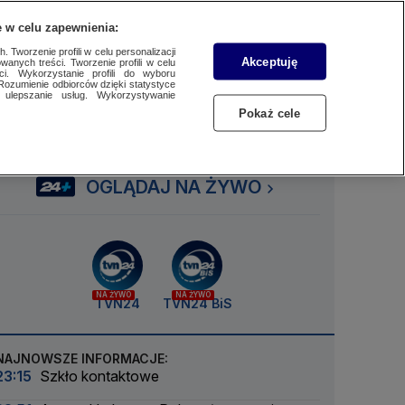
 w celu zapewnienia:
SUBSKRYBUJ
Przejdź do
Szukaj
Zaloguj się
Menu
 Tworzenie profili w celu personalizacji
Akceptuję
wanych treści. Tworzenie profili w celu
ci. Wykorzystanie profili do wyboru
Rozumienie odbiorców dzięki statystyce
ulepszanie usług. Wykorzystywanie
Czytaj
Słuchaj
Oglądaj
Pokaż cele
OGLĄDAJ NA ŻYWO
NA ŻYWO
NA ŻYWO
TVN24
TVN24 BiS
NAJNOWSZE INFORMACJE:
23:15
Szkło kontaktowe