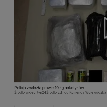
Policja znalazła prawie 10 kg nakotyków
Źródło wideo: tvn24
Źródło zdj. gł.: Komenda Wojewódzka P