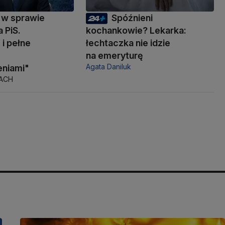
 w sprawie
Spóźnieni
 PiS.
kochankowie? Lekarka:
i pełne
łechtaczka nie idzie
na emeryturę
Agata Daniluk
niami"
TACH