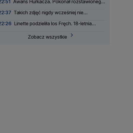
22:51
Awans Hurkacza. Pokonał rozstawionego
rywala
22:37
Takich zdjęć nigdy wcześniej nie
wykonano
22:26
Linette podzieliła los Fręch. 18-letnia
Amerykanka za mocna
Zobacz wszystkie