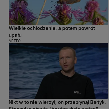
Wielkie ochłodzenie, a potem powrót
upału
METEO
Nikt w to nie wierzył, on przepłynął Bałtyk.
Stoczył w głowie "bardzo dużo wojen"