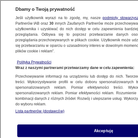
Dbamy o Twoją prywatność
Jeśli użytkownik wyrazi na to zgodę, my, nasze
podmioty stowarzys
Partnerów IAB oraz
30
innych Zaufanych Partnerów może przechowywa
użytkownika i uzyskiwać do nich dostęp w celu zapewnienia bardzi
przeglądania. Odbywa się to poprzez przetwarzanie danych os
przeglądania przechowywanych w plikach cookie. Użytkownik może udzie
PROGRAMY
się przetwarzaniu w oparciu o uzasadniony interes w dowolnym momencie
plików cookie i reklam”.
Polska Kronika Faktowa 09.12.2018
Polityka Prywatności
Wraz z naszymi partnerami przetwarzamy dane w celu zapewnienia:
10.12.2018, 12:00
Przechowywanie informacji na urządzeniu lub dostęp do nich. Tworzeni
treści. Wykorzystywanie profili w celu doboru spersonalizowanych tr
Udostępnij
spersonalizowanych reklam. Pomiar efektywności treści. Wyko
spersonalizowanych reklam. Pomiar efektywności reklam. Rozumienie o
kombinacji danych z różnych źródeł. Rozwój i ulepszanie usług. Wykor
do wyboru reklam.
Lista partnerów (dostawców)
Akceptuję