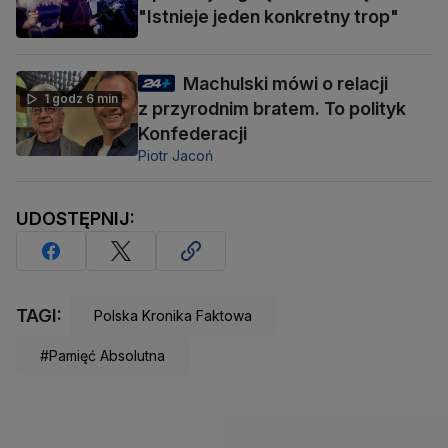
"Istnieje jeden konkretny trop"
Machulski mówi o relacji
1 godz 6 min
z przyrodnim bratem. To polityk
Konfederacji
Piotr Jacoń
UDOSTĘPNIJ:
TAGI:
Polska Kronika Faktowa
#Pamięć Absolutna