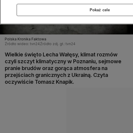
Pokaż cele
Polska Kronika Faktowa
Źródło wideo: tvn24
Źródło zdj. gł.: tvn24
Wielkie święto Lecha Wałęsy, klimat rozmów
czyli szczyt klimatyczny w Poznaniu, sejmowe
pranie brudów oraz gorąca atmosfera na
przejściach granicznych z Ukrainą. Czyta
oczywiście Tomasz Knapik.