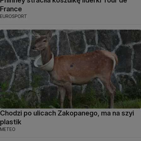
Phinney straciła koszulkę liderki Tour de
France
EUROSPORT
Chodzi po ulicach Zakopanego, ma na szyi
plastik
METEO