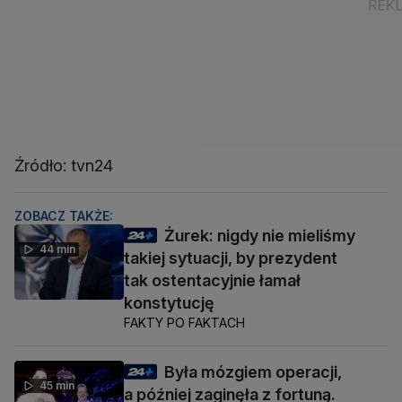
Źródło: tvn24
ZOBACZ TAKŻE:
Żurek: nigdy nie mieliśmy
44 min
takiej sytuacji, by prezydent
tak ostentacyjnie łamał
konstytucję
FAKTY PO FAKTACH
Była mózgiem operacji,
45 min
a później zaginęła z fortuną.