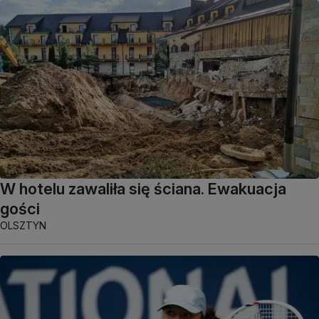
W hotelu zawaliła się ściana. Ewakuacja
gości
OLSZTYN