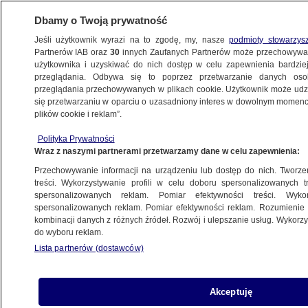
Dbamy o Twoją prywatność
Jeśli użytkownik wyrazi na to zgodę, my, nasze
podmioty stowarzys
Partnerów IAB oraz
30
innych Zaufanych Partnerów może przechowywa
użytkownika i uzyskiwać do nich dostęp w celu zapewnienia bardzi
przeglądania. Odbywa się to poprzez przetwarzanie danych os
przeglądania przechowywanych w plikach cookie. Użytkownik może udzie
PROGRAMY
się przetwarzaniu w oparciu o uzasadniony interes w dowolnym momencie
plików cookie i reklam”.
#Pamięć Absolutna 25.11.2018
Polityka Prywatności
Wraz z naszymi partnerami przetwarzamy dane w celu zapewnienia:
26.11.2018, 12:00
Przechowywanie informacji na urządzeniu lub dostęp do nich. Tworzeni
treści. Wykorzystywanie profili w celu doboru spersonalizowanych tr
Udostępnij
spersonalizowanych reklam. Pomiar efektywności treści. Wyko
spersonalizowanych reklam. Pomiar efektywności reklam. Rozumienie o
kombinacji danych z różnych źródeł. Rozwój i ulepszanie usług. Wykor
do wyboru reklam.
Lista partnerów (dostawców)
Akceptuję