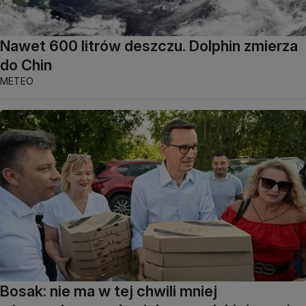
Nawet 600 litrów deszczu. Dolphin zmierza
do Chin
METEO
Bosak: nie ma w tej chwili mniej