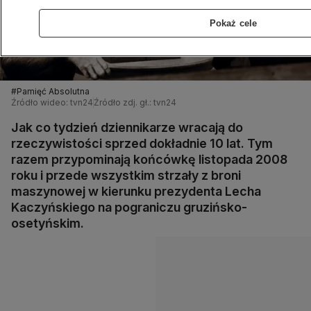
Pokaż cele
#Pamięć Absolutna
Źródło wideo: tvn24
Źródło zdj. gł.: tvn24
Jak co tydzień dziennikarze wracają do
rzeczywistości sprzed dokładnie 10 lat. Tym
razem przypominają końcówkę listopada 2008
roku i przede wszystkim strzały z broni
maszynowej w kierunku prezydenta Lecha
Kaczyńskiego na pograniczu gruzińsko-
osetyńskim.