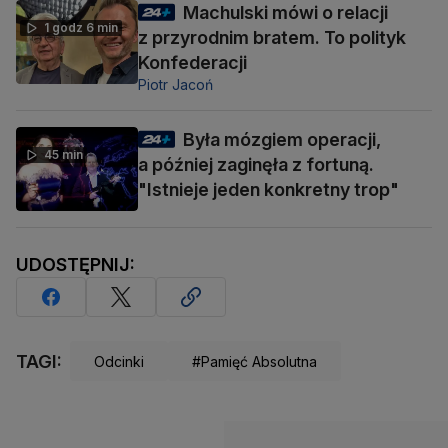
Machulski mówi o relacji
1 godz 6 min
z przyrodnim bratem. To polityk
Konfederacji
Piotr Jacoń
Była mózgiem operacji,
45 min
a później zaginęła z fortuną.
"Istnieje jeden konkretny trop"
UDOSTĘPNIJ:
TAGI:
Odcinki
#Pamięć Absolutna