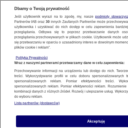
Dbamy o Twoją prywatność
Jeśli użytkownik wyrazi na to zgodę, my, nasze
podmioty stowarzys
Partnerów IAB oraz
30
innych Zaufanych Partnerów może przechowywa
użytkownika i uzyskiwać do nich dostęp w celu zapewnienia bardzi
przeglądania. Odbywa się to poprzez przetwarzanie danych os
przeglądania przechowywanych w plikach cookie. Użytkownik może udzie
PROGRAMY
się przetwarzaniu w oparciu o uzasadniony interes w dowolnym momencie
plików cookie i reklam”.
Opowieści z Warmii, czyli czyste jeziora
Polityka Prywatności
i liczne atrakcje. Olsztyn na weekend
Wraz z naszymi partnerami przetwarzamy dane w celu zapewnienia:
Przechowywanie informacji na urządzeniu lub dostęp do nich. Tworzeni
8.10.2018, 14:49
treści. Wykorzystywanie profili w celu doboru spersonalizowanych tr
spersonalizowanych reklam. Pomiar efektywności treści. Wyko
spersonalizowanych reklam. Pomiar efektywności reklam. Rozumienie o
Udostępnij
kombinacji danych z różnych źródeł. Rozwój i ulepszanie usług. Wykor
do wyboru reklam.
Lista partnerów (dostawców)
Akceptuję