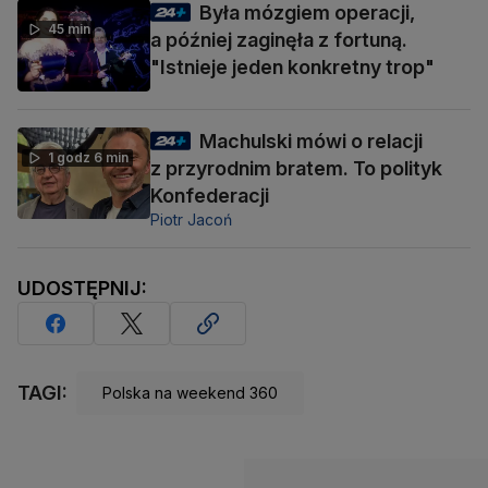
Była mózgiem operacji,
45 min
a później zaginęła z fortuną.
"Istnieje jeden konkretny trop"
Machulski mówi o relacji
1 godz 6 min
z przyrodnim bratem. To polityk
Konfederacji
Piotr Jacoń
UDOSTĘPNIJ:
TAGI:
Polska na weekend 360