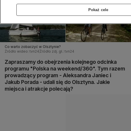
Pokaż cele
Co warto zobaczyć w Olsztynie?
Źródło wideo: tvn24
Źródło zdj. gł.: tvn24
Zapraszamy do obejrzenia kolejnego odcinka
programu "Polska na weekend/360". Tym razem
prowadzący program - Aleksandra Janiec i
Jakub Porada - udali się do Olsztyna. Jakie
miejsca i atrakcje polecają?