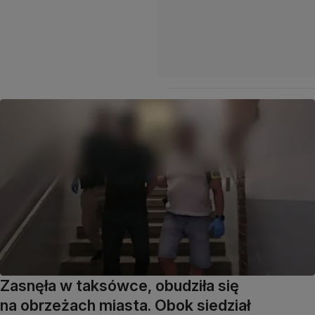
Zasnęła w taksówce, obudziła się
na obrzeżach miasta. Obok siedział