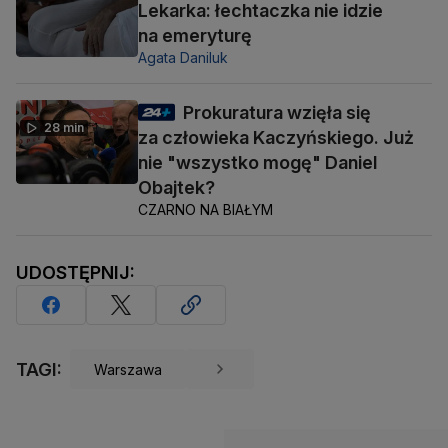
Lekarka: łechtaczka nie idzie
na emeryturę
Agata Daniluk
Prokuratura wzięła się
28 min
za człowieka Kaczyńskiego. Już
nie "wszystko mogę" Daniel
Obajtek?
CZARNO NA BIAŁYM
UDOSTĘPNIJ:
TAGI:
Warszawa