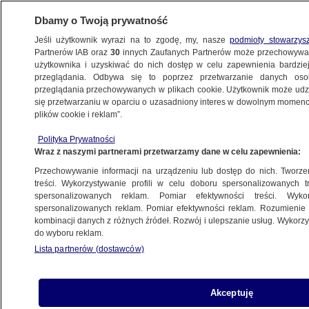
Dbamy o Twoją prywatność
Jeśli użytkownik wyrazi na to zgodę, my, nasze
podmioty stowarzys
Partnerów IAB oraz
30
innych Zaufanych Partnerów może przechowywa
użytkownika i uzyskiwać do nich dostęp w celu zapewnienia bardzi
przeglądania. Odbywa się to poprzez przetwarzanie danych os
przeglądania przechowywanych w plikach cookie. Użytkownik może udzie
PROGRAMY
się przetwarzaniu w oparciu o uzasadniony interes w dowolnym momencie
plików cookie i reklam”.
Kosztowne miesięcznice smoleńskie
Polityka Prywatności
Wraz z naszymi partnerami przetwarzamy dane w celu zapewnienia:
11.01.2023, 07:58
Przechowywanie informacji na urządzeniu lub dostęp do nich. Tworzeni
treści. Wykorzystywanie profili w celu doboru spersonalizowanych tr
Udostępnij
spersonalizowanych reklam. Pomiar efektywności treści. Wyko
spersonalizowanych reklam. Pomiar efektywności reklam. Rozumienie o
kombinacji danych z różnych źródeł. Rozwój i ulepszanie usług. Wykor
do wyboru reklam.
Lista partnerów (dostawców)
Akceptuję