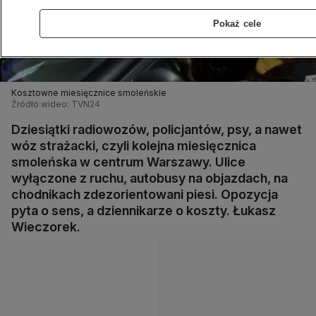
Pokaż cele
Kosztowne miesięcznice smoleńskie
Źródło wideo: TVN24
Dziesiątki radiowozów, policjantów, psy, a nawet
wóz strażacki, czyli kolejna miesięcznica
smoleńska w centrum Warszawy. Ulice
wyłączone z ruchu, autobusy na objazdach, na
chodnikach zdezorientowani piesi. Opozycja
pyta o sens, a dziennikarze o koszty. Łukasz
Wieczorek.