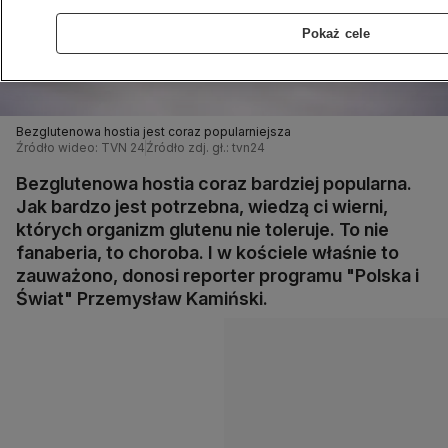
Pokaż cele
Bezglutenowa hostia jest coraz popularniejsza
Źródło wideo: TVN 24
Źródło zdj. gł.: tvn24
Bezglutenowa hostia coraz bardziej popularna.
Jak bardzo jest potrzebna, wiedzą ci wierni,
których organizm glutenu nie toleruje. To nie
fanaberia, to choroba. I w kościele właśnie to
zauważono, donosi reporter programu "Polska i
Świat" Przemysław Kamiński.