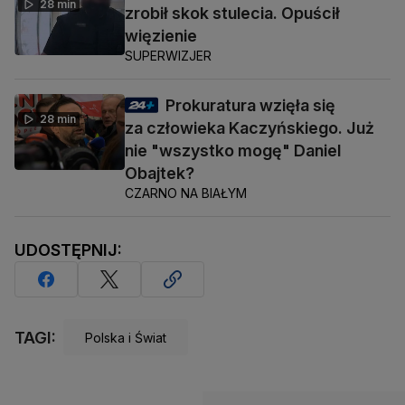
28 min
zrobił skok stulecia. Opuścił
więzienie
SUPERWIZJER
Prokuratura wzięła się
28 min
za człowieka Kaczyńskiego. Już
nie "wszystko mogę" Daniel
Obajtek?
CZARNO NA BIAŁYM
UDOSTĘPNIJ:
TAGI:
Polska i Świat