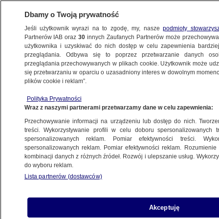
Dbamy o Twoją prywatność
Jeśli użytkownik wyrazi na to zgodę, my, nasze
podmioty stowarzys
Partnerów IAB oraz
30
innych Zaufanych Partnerów może przechowywa
użytkownika i uzyskiwać do nich dostęp w celu zapewnienia bardzi
przeglądania. Odbywa się to poprzez przetwarzanie danych os
przeglądania przechowywanych w plikach cookie. Użytkownik może udzie
PROGRAMY
się przetwarzaniu w oparciu o uzasadniony interes w dowolnym momencie
plików cookie i reklam”.
Dieta przy ołtarzu. Bez glutenu
Polityka Prywatności
Wraz z naszymi partnerami przetwarzamy dane w celu zapewnienia:
27.06.2017, 07:48
Przechowywanie informacji na urządzeniu lub dostęp do nich. Tworzeni
treści. Wykorzystywanie profili w celu doboru spersonalizowanych tr
Udostępnij
spersonalizowanych reklam. Pomiar efektywności treści. Wyko
spersonalizowanych reklam. Pomiar efektywności reklam. Rozumienie o
kombinacji danych z różnych źródeł. Rozwój i ulepszanie usług. Wykor
do wyboru reklam.
Lista partnerów (dostawców)
Akceptuję