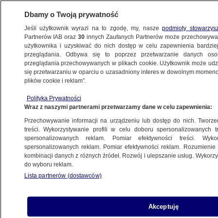
Dbamy o Twoją prywatność
Jeśli użytkownik wyrazi na to zgodę, my, nasze
podmioty stowarzys
Partnerów IAB oraz
30
innych Zaufanych Partnerów może przechowywa
użytkownika i uzyskiwać do nich dostęp w celu zapewnienia bardzi
przeglądania. Odbywa się to poprzez przetwarzanie danych os
przeglądania przechowywanych w plikach cookie. Użytkownik może udzie
PROGRAMY
się przetwarzaniu w oparciu o uzasadniony interes w dowolnym momencie
plików cookie i reklam”.
Auta z aplikacji
Polityka Prywatności
Wraz z naszymi partnerami przetwarzamy dane w celu zapewnienia:
20.08.2016, 01:06
Przechowywanie informacji na urządzeniu lub dostęp do nich. Tworzeni
treści. Wykorzystywanie profili w celu doboru spersonalizowanych tr
Udostępnij
spersonalizowanych reklam. Pomiar efektywności treści. Wyko
spersonalizowanych reklam. Pomiar efektywności reklam. Rozumienie o
kombinacji danych z różnych źródeł. Rozwój i ulepszanie usług. Wykor
do wyboru reklam.
Lista partnerów (dostawców)
Akceptuję