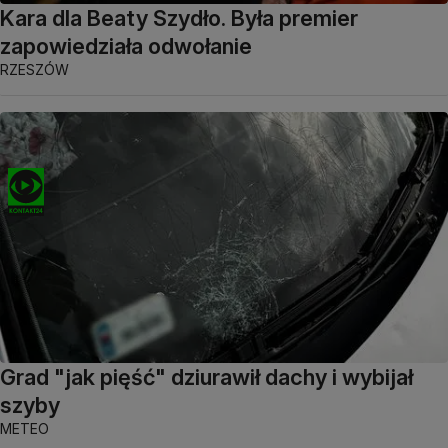
Kara dla Beaty Szydło. Była premier
zapowiedziała odwołanie
RZESZÓW
Grad "jak pięść" dziurawił dachy i wybijał
szyby
METEO