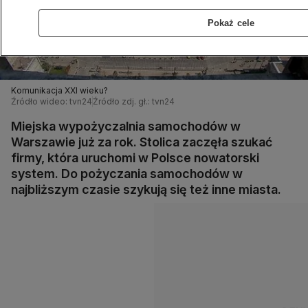
Pokaż cele
Komunikacja XXI wieku?
Źródło wideo: tvn24
Źródło zdj. gł.: tvn24
Miejska wypożyczalnia samochodów w
Warszawie już za rok. Stolica zaczęła szukać
firmy, która uruchomi w Polsce nowatorski
system. Do pożyczania samochodów w
najbliższym czasie szykują się też inne miasta.