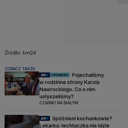
Źródło: tvn24
ZOBACZ TAKŻE:
Pojechaliśmy
PREMIERA
27 min
w rodzinne strony Karola
Nawrockiego. Co o nim
usłyszeliśmy?
CZARNO NA BIAŁYM
Spóźnieni kochankowie?
Lekarka: łechtaczka nie idzie