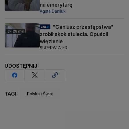
na emeryturę
Agata Daniluk
"Geniusz przestępstwa"
28 min
zrobił skok stulecia. Opuścił
więzienie
SUPERWIZJER
UDOSTĘPNIJ:
TAGI:
Polska i Świat