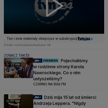
Ten i inne materiały obejrzysz w subskrypcji
Źródło: tvn24.pl
Autorka/Autor: SK
ZOBACZ TAKŻE:
Pojechaliśmy
PREMIERA
27 min
w rodzinne strony Karola
Nawrockiego. Co o nim
usłyszeliśmy?
CZARNO NA BIAŁYM
Dziś mija 15 lat od śmierci
57 min
Andrzeja Leppera. "Nigdy