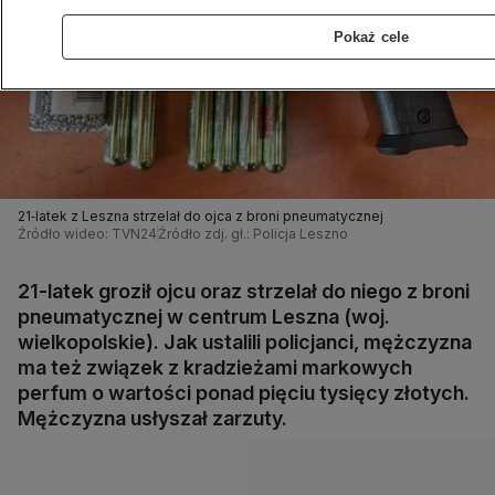
Pokaż cele
21‑latek z Leszna strzelał do ojca z broni pneumatycznej
Źródło wideo: TVN24
Źródło zdj. gł.: Policja Leszno
21-latek groził ojcu oraz strzelał do niego z broni
pneumatycznej w centrum Leszna (woj.
wielkopolskie). Jak ustalili policjanci, mężczyzna
ma też związek z kradzieżami markowych
perfum o wartości ponad pięciu tysięcy złotych.
Mężczyzna usłyszał zarzuty.