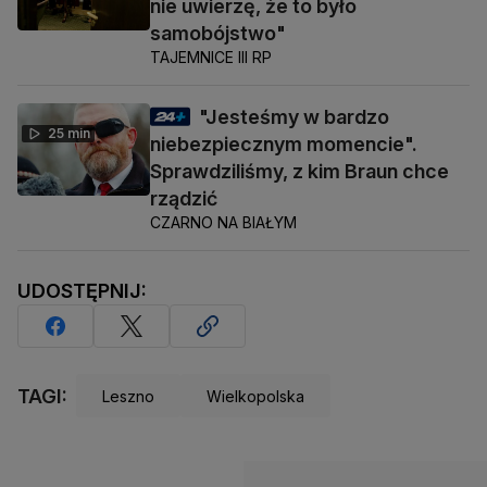
nie uwierzę, że to było
samobójstwo"
TAJEMNICE III RP
"Jesteśmy w bardzo
25 min
niebezpiecznym momencie".
Sprawdziliśmy, z kim Braun chce
rządzić
CZARNO NA BIAŁYM
UDOSTĘPNIJ:
TAGI:
Leszno
Wielkopolska