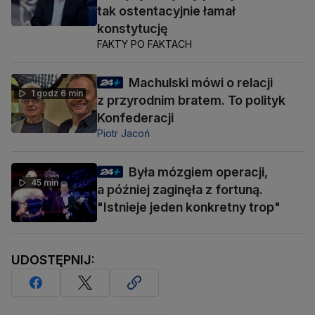
tak ostentacyjnie łamał
konstytucję
FAKTY PO FAKTACH
Machulski mówi o relacji
1 godz 6 min
z przyrodnim bratem. To polityk
Konfederacji
Piotr Jacoń
Była mózgiem operacji,
45 min
a później zaginęła z fortuną.
"Istnieje jeden konkretny trop"
UDOSTĘPNIJ: