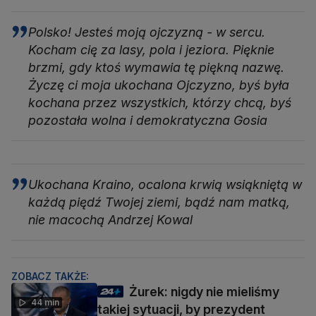
Polsko! Jesteś moją ojczyzną - w sercu.
Kocham cię za lasy, pola i jeziora. Pięknie
brzmi, gdy ktoś wymawia tę piękną nazwę.
Życzę ci moja ukochana Ojczyzno, byś była
kochana przez wszystkich, którzy chcą, byś
pozostała wolna i demokratyczna Gosia
Ukochana Kraino, ocalona krwią wsiąkniętą w
każdą piędź Twojej ziemi, bądź nam matką,
nie macochą Andrzej Kowal
ZOBACZ TAKŻE:
Żurek: nigdy nie mieliśmy
44 min
takiej sytuacji, by prezydent