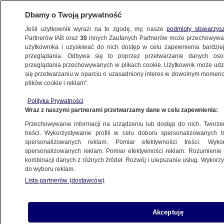
Dbamy o Twoją prywatność
Jeśli użytkownik wyrazi na to zgodę, my, nasze
podmioty stowarzys
Partnerów IAB oraz
30
innych Zaufanych Partnerów może przechowywa
użytkownika i uzyskiwać do nich dostęp w celu zapewnienia bardzi
przeglądania. Odbywa się to poprzez przetwarzanie danych os
przeglądania przechowywanych w plikach cookie. Użytkownik może udzie
POLSKA
się przetwarzaniu w oparciu o uzasadniony interes w dowolnym momencie
plików cookie i reklam”.
"Niech cię szanują na co dzień tak, jak
Polityka Prywatności
kochają na sztandarach". Złóż życzenia
Wraz z naszymi partnerami przetwarzamy dane w celu zapewnienia:
Polsce
Przechowywanie informacji na urządzeniu lub dostęp do nich. Tworzeni
treści. Wykorzystywanie profili w celu doboru spersonalizowanych tr
1.05.2018, 11:51
Aktualizacja:
1.05.2018, 11:53
spersonalizowanych reklam. Pomiar efektywności treści. Wyko
spersonalizowanych reklam. Pomiar efektywności reklam. Rozumienie o
kombinacji danych z różnych źródeł. Rozwój i ulepszanie usług. Wykor
Udostępnij
do wyboru reklam.
Lista partnerów (dostawców)
Akceptuję