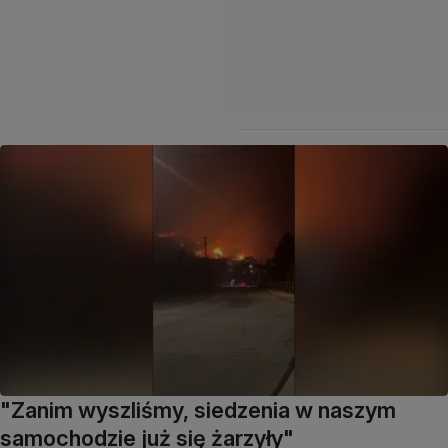
"Zanim wyszliśmy, siedzenia w naszym
samochodzie już się żarzyły"