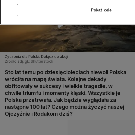
Pokaż cele
Życzenia dla Polski. Dołącz do akcji
Źródło zdj. gł.: Shutterstock
Sto lat temu po dziesięcioleciach niewoli Polska
wróciła na mapę świata. Kolejne dekady
obfitowały w sukcesy i wielkie tragedie, w
chwile triumfu i momenty klęski. Wszystkie je
Polska przetrwała. Jak będzie wyglądała za
następne 100 lat? Czego można życzyć naszej
Ojczyźnie i Rodakom dziś?