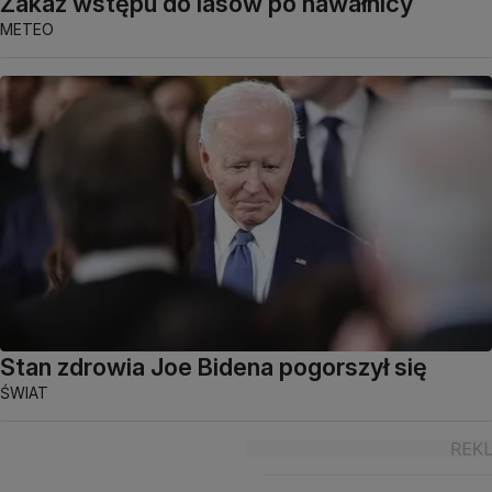
Zakaz wstępu do lasów po nawałnicy
METEO
Stan zdrowia Joe Bidena pogorszył się
ŚWIAT