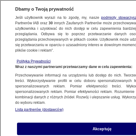
Dbamy o Twoją prywatność
Jeśli użytkownik wyrazi na to zgodę, my, nasze
podmioty stowarzys
Partnerów IAB oraz
30
innych Zaufanych Partnerów może przechowywa
użytkownika i uzyskiwać do nich dostęp w celu zapewnienia bardzi
przeglądania. Odbywa się to poprzez przetwarzanie danych os
przeglądania przechowywanych w plikach cookie. Użytkownik może udzie
się przetwarzaniu w oparciu o uzasadniony interes w dowolnym momencie
POLSKA
plików cookie i reklam”.
Tajemnica trasy 631. Szybki seks,
gwałtowna śmierć
Polityka Prywatności
Wraz z naszymi partnerami przetwarzamy dane w celu zapewnienia:
Przechowywanie informacji na urządzeniu lub dostęp do nich. Tworzeni
Piotr Machajski
treści. Wykorzystywanie profili w celu doboru spersonalizowanych tr
16.08.2023, 00:15
spersonalizowanych reklam. Pomiar efektywności treści. Wyko
spersonalizowanych reklam. Pomiar efektywności reklam. Rozumienie o
kombinacji danych z różnych źródeł. Rozwój i ulepszanie usług. Wykor
Posłuchaj artykułu
do wyboru reklam.
Czyta lektor AI
Lista partnerów (dostawców)
Akceptuję