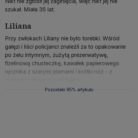
Nikt nie zgłosił jej zaginięcia, więc nikt jej nie
szukał. Miała 35 lat.
Liliana
Przy zwłokach Liliany nie było torebki. Wśród
gałęzi i liści policjanci znaleźli za to opakowanie
po żelu intymnym, zużytą prezerwatywę,
fizelinową chusteczkę, kawałek papierowego
ręcznika z szarymi plamami i krótki nóż - z
ząbkami i ułamaną końcówką.
Pozostało 95% artykułu