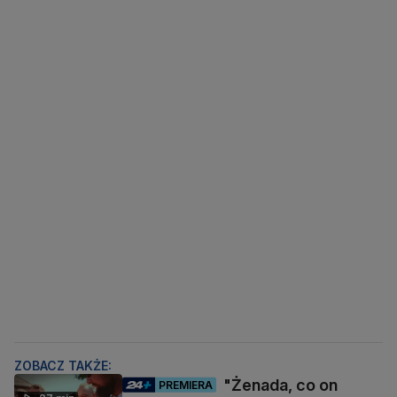
ZOBACZ TAKŻE:
"Żenada, co on
PREMIERA