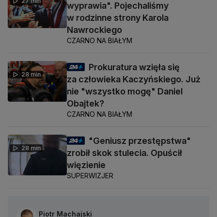
27 min
wyprawia". Pojechaliśmy
w rodzinne strony Karola
Nawrockiego
CZARNO NA BIAŁYM
Prokuratura wzięła się
28 min
za człowieka Kaczyńskiego. Już
nie "wszystko mogę" Daniel
Obajtek?
CZARNO NA BIAŁYM
"Geniusz przestępstwa"
28 min
zrobił skok stulecia. Opuścił
więzienie
SUPERWIZJER
Piotr Machajski