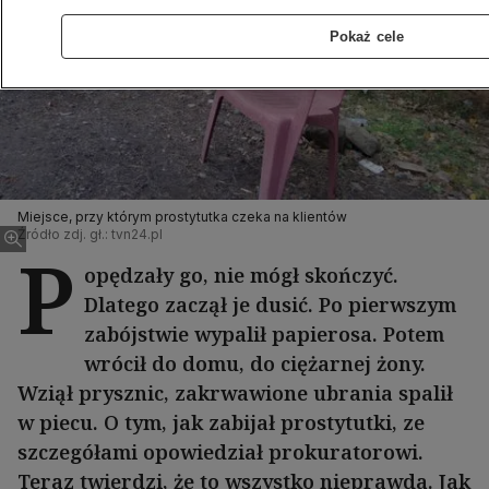
Pokaż cele
Miejsce, przy którym prostytutka czeka na klientów
Źródło zdj. gł.: tvn24.pl
P
opędzały go, nie mógł skończyć.
Dlatego zaczął je dusić. Po pierwszym
zabójstwie wypalił papierosa. Potem
wrócił do domu, do ciężarnej żony.
Wziął prysznic, zakrwawione ubrania spalił
w piecu. O tym, jak zabijał prostytutki, ze
szczegółami opowiedział prokuratorowi.
Teraz twierdzi, że to wszystko nieprawda. Jak