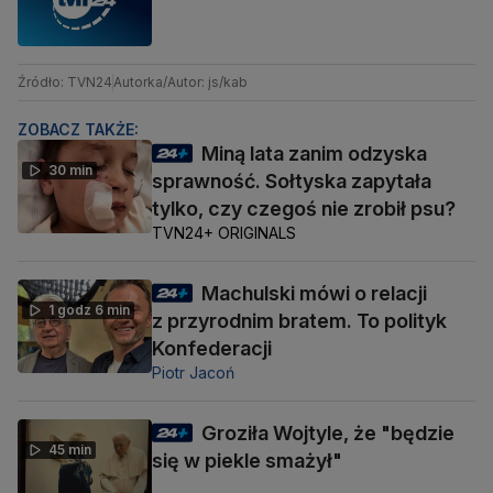
Źródło: TVN24
Autorka/Autor: js/kab
ZOBACZ TAKŻE:
Miną lata zanim odzyska
30 min
sprawność. Sołtyska zapytała
tylko, czy czegoś nie zrobił psu?
TVN24+ ORIGINALS
Machulski mówi o relacji
1 godz 6 min
z przyrodnim bratem. To polityk
Konfederacji
Piotr Jacoń
Groziła Wojtyle, że "będzie
45 min
się w piekle smażył"