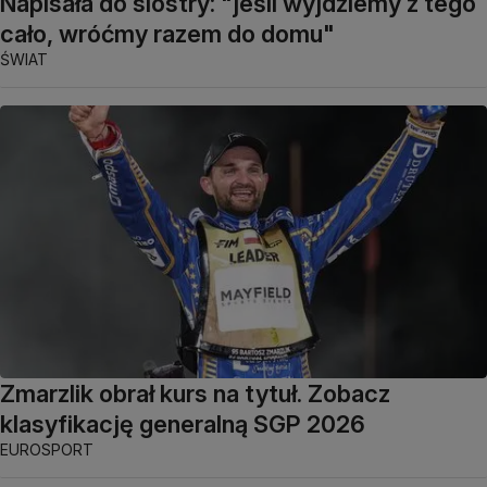
Napisała do siostry: "jeśli wyjdziemy z tego
cało, wróćmy razem do domu"
ŚWIAT
Zmarzlik obrał kurs na tytuł. Zobacz
klasyfikację generalną SGP 2026
EUROSPORT