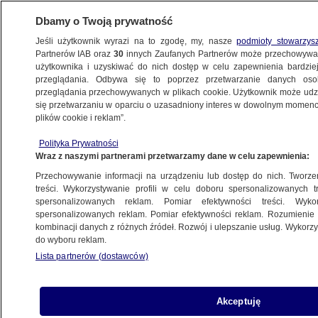
Dbamy o Twoją prywatność
Jeśli użytkownik wyrazi na to zgodę, my, nasze
podmioty stowarzys
Partnerów IAB oraz
30
innych Zaufanych Partnerów może przechowywa
użytkownika i uzyskiwać do nich dostęp w celu zapewnienia bardzi
przeglądania. Odbywa się to poprzez przetwarzanie danych os
przeglądania przechowywanych w plikach cookie. Użytkownik może udzie
POLSKA
się przetwarzaniu w oparciu o uzasadniony interes w dowolnym momencie
plików cookie i reklam”.
Generał o "ważnej" deklaracji po szczycie
Polityka Prywatności
NATO
Wraz z naszymi partnerami przetwarzamy dane w celu zapewnienia:
Przechowywanie informacji na urządzeniu lub dostęp do nich. Tworzeni
26.06.2025, 20:40
treści. Wykorzystywanie profili w celu doboru spersonalizowanych tr
spersonalizowanych reklam. Pomiar efektywności treści. Wyko
Posłuchaj artykułu
spersonalizowanych reklam. Pomiar efektywności reklam. Rozumienie o
Czyta lektor AI
kombinacji danych z różnych źródeł. Rozwój i ulepszanie usług. Wykor
do wyboru reklam.
Lista partnerów (dostawców)
Akceptuję