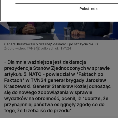
Pokaż cele
Generał Kraszewski o "ważnej" deklaracji po szczycie NATO
Źródło wideo: TVN24
Źródło zdj. gł.: TVN24
- Dla mnie ważniejsza jest deklaracja
prezydencja Stanów Zjednoczonych w sprawie
artykułu 5. NATO - powiedział w "Faktach po
Faktach" w TVN24 generał brygady Jarosław
Kraszewski. Generał Stanisław Koziej odnosząc
się do nowego zobowiązania w sprawie
wydatków na obronność, ocenił, iż "dobrze, że
przynajmniej państwa osiągnęły zgodę co do
tego, że trzeba iść do przodu".