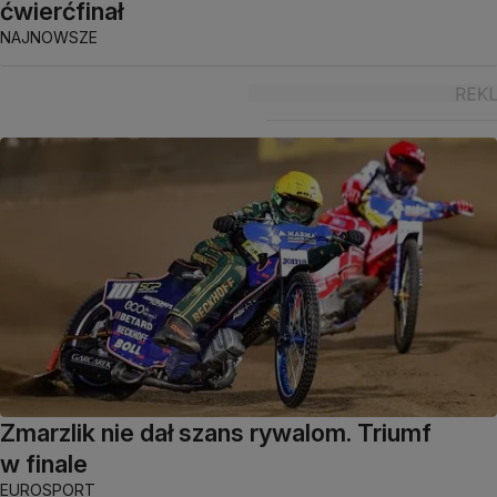
ćwierćfinał
NAJNOWSZE
Zmarzlik nie dał szans rywalom. Triumf
w finale
EUROSPORT