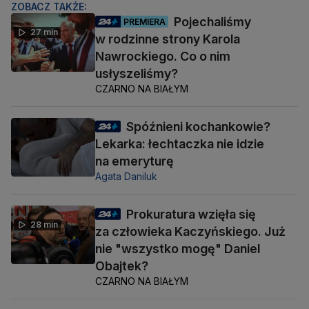
ZOBACZ TAKŻE:
Pojechaliśmy
PREMIERA
27 min
w rodzinne strony Karola
Nawrockiego. Co o nim
usłyszeliśmy?
CZARNO NA BIAŁYM
Spóźnieni kochankowie?
Lekarka: łechtaczka nie idzie
na emeryturę
Agata Daniluk
Prokuratura wzięła się
28 min
za człowieka Kaczyńskiego. Już
nie "wszystko mogę" Daniel
Obajtek?
CZARNO NA BIAŁYM