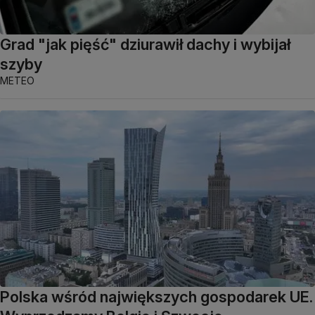
Grad "jak pięść" dziurawił dachy i wybijał
szyby
METEO
Polska wśród największych gospodarek UE.