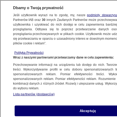
Dbamy o Twoją prywatność
Jeśli użytkownik wyrazi na to zgodę, my, nasze
podmioty stowarzys
Partnerów IAB oraz
30
innych Zaufanych Partnerów może przechowywa
użytkownika i uzyskiwać do nich dostęp w celu zapewnienia bardzi
przeglądania. Odbywa się to poprzez przetwarzanie danych os
przeglądania przechowywanych w plikach cookie. Użytkownik może udzie
POLSKA
się przetwarzaniu w oparciu o uzasadniony interes w dowolnym momencie
plików cookie i reklam”.
Premier Morawiecki pojechał do Kijowa.
Polityka Prywatności
"Sygnał polityczny wobec Kremla"
Wraz z naszymi partnerami przetwarzamy dane w celu zapewnienia:
Przechowywanie informacji na urządzeniu lub dostęp do nich. Tworzeni
9.09.2022, 08:17
treści. Wykorzystywanie profili w celu doboru spersonalizowanych tr
spersonalizowanych reklam. Pomiar efektywności treści. Wyko
spersonalizowanych reklam. Pomiar efektywności reklam. Rozumienie o
Udostępnij
kombinacji danych z różnych źródeł. Rozwój i ulepszanie usług. Wykor
do wyboru reklam.
Lista partnerów (dostawców)
Akceptuję