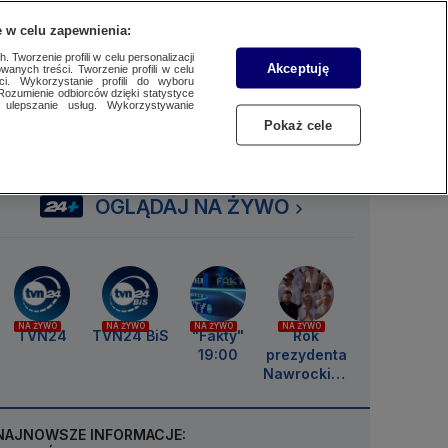
 w celu zapewnienia:
SUBSKRYBUJ
Przejdź do
Szukaj
Zaloguj się
Menu
 Tworzenie profili w celu personalizacji
Akceptuję
wanych treści. Tworzenie profili w celu
ci. Wykorzystanie profili do wyboru
Rozumienie odbiorców dzięki statystyce
ulepszanie usług. Wykorzystywanie
Czytaj
Słuchaj
Oglądaj
Pokaż cele
OGLĄDAJ NA ŻYWO
NA ŻYWO
NA ŻYWO
NA ŻYWO
NA ŻYWO
TVN24
TVN24 BiS
"Fakty"
Rok
19:00
prezydenta
Nawrockieg
o
NAJNOWSZE INFORMACJE: