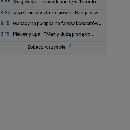
18:29
Świątek gra o czwartą rundę w Toronto.
Ta rywalka jej pasuje
18:25
Jagiellonia poszła za ciosem! Rangersi w
szoku
18:15
Wakacyjna pułapka na fanów koncertów.
Łatwo stracić pieniądze
18:15
Piekielny upał. "Mamy dużą pracę do
wykonania"
Zobacz wszystkie