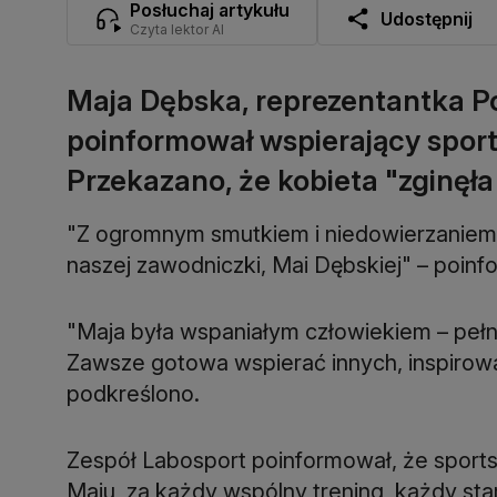
Posłuchaj artykułu
Udostępnij
Czyta lektor AI
Maja Dębska, reprezentantka Pols
poinformował wspierający spor
Przekazano, że kobieta "zginęł
"Z ogromnym smutkiem i niedowierzaniem p
naszej zawodniczki, Mai Dębskiej" – poinf
"Maja była wspaniałym człowiekiem – pełny
Zawsze gotowa wspierać innych, inspirow
podkreślono.
Zespół Labosport poinformował, że sport
Maju, za każdy wspólny trening, każdy sta