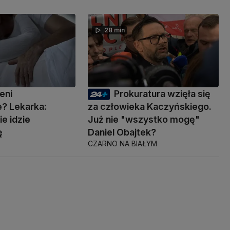
28 min
eni
Prokuratura wzięła się
? Lekarka:
za człowieka Kaczyńskiego.
ie idzie
Już nie "wszystko mogę"
ę
Daniel Obajtek?
CZARNO NA BIAŁYM