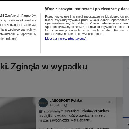
Wraz z naszymi partnerami przetwarzamy dane
161
Zaufanych Partnerów
Przechowywanie informacji na urządzeniu lub dostęp do nich.
treści. Wykorzystywanie profili w celu doboru spersonalizo
ządzeniu użytkownika i
spersonalizowanych reklam. Pomiar efektywności treś
bu przeglądania. Odbywa
spersonalizowanych reklam. Pomiar efektywności reklam. 
ania przechowywanych w
lub kombinacji danych z różnych źródeł. Rozwój i 
Więcej
ograniczonych danych do wyboru reklam.
zetwarzaniu w oparciu o
ie i reklam”.
Lista partnerów (dostawców)
ski. Zginęła w wypadku