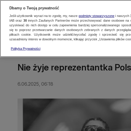
Dbamy o Twoją prywatność
Jeśli użytkownik wyrazi na to zgodę, my, nasze
podmioty stowarzyszone
i naszych
IAB oraz
30
innych Zaufanych Partnerów może przechowywać dane osobowe na ur
uzyskiwać do nich dostęp w celu zapewnienia bardziej spersonalizowanego sposo
się to poprzez przetwarzanie danych osobowych zebranych z danych przegląd
Oglądaj TVN24
Najnowsze
Fakty
Świat
Polska
Regionalne
plikach cookie. Użytkownik może udzielić/wycofać zgodę i sprzeciwić się pr
uzasadniony interes w dowolnym momencie, klikając przycisk „Ustawienia plików cook
Polityka Prywatności
POLSKA
Nie żyje reprezentantka Pol
6.06.2025, 06:18