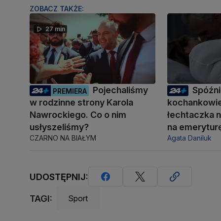
ZOBACZ TAKŻE:
27 min
Pojechaliśmy
Spóźni
PREMIERA
w rodzinne strony Karola
kochankowie
Nawrockiego. Co o nim
łechtaczka n
usłyszeliśmy?
na emerytur
CZARNO NA BIAŁYM
Agata Daniluk
UDOSTĘPNIJ:
TAGI:
Sport