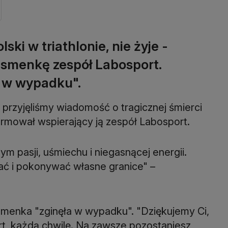
ki w triathlonie, nie żyje -
tsmenkę zespół Labosport.
a w wypadku".
rzyjęliśmy wiadomość o tragicznej śmierci
ormował wspierający ją zespół Labosport.
m pasji, uśmiechu i niegasnącej energii.
ać i pokonywać własne granice" –
smenka "zginęła w wypadku". "Dziękujemy Ci,
rt, każdą chwilę. Na zawsze pozostaniesz