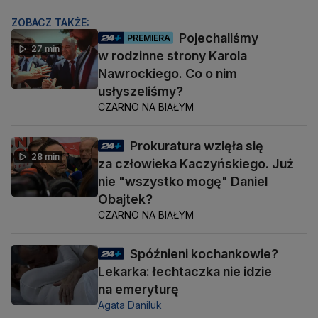
ZOBACZ TAKŻE:
Pojechaliśmy
PREMIERA
27 min
w rodzinne strony Karola
Nawrockiego. Co o nim
usłyszeliśmy?
CZARNO NA BIAŁYM
Prokuratura wzięła się
28 min
za człowieka Kaczyńskiego. Już
nie "wszystko mogę" Daniel
Obajtek?
CZARNO NA BIAŁYM
Spóźnieni kochankowie?
Lekarka: łechtaczka nie idzie
na emeryturę
Agata Daniluk