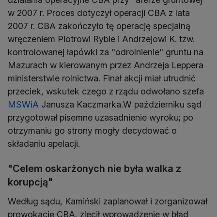
w 2007 r. Proces dotyczył operacji CBA z lata
2007 r. CBA zakończyło tę operację specjalną
wręczeniem Piotrowi Rybie i Andrzejowi K. tzw.
kontrolowanej łapówki za "odrolnienie" gruntu na
Mazurach w kierowanym przez Andrzeja Leppera
ministerstwie rolnictwa. Finał akcji miał utrudnić
przeciek, wskutek czego z rządu odwołano szefa
MSWiA
Janusza Kaczmarka.W październiku sąd
przygotował pisemne uzasadnienie wyroku; po
otrzymaniu go strony mogły decydować o
składaniu apelacji.
"Celem oskarżonych nie była walka z
korupcją"
Według sądu, Kamiński zaplanował i zorganizował
prowokację CBA, zlecił wprowadzenie w błąd