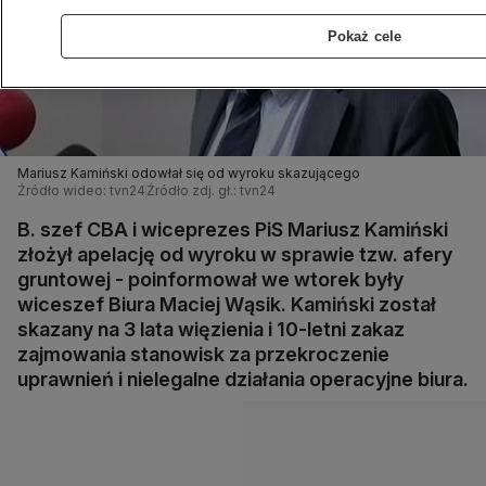
Pokaż cele
Mariusz Kamiński odowłał się od wyroku skazującego
Źródło wideo: tvn24
Źródło zdj. gł.: tvn24
B. szef CBA i wiceprezes PiS Mariusz Kamiński
złożył apelację od wyroku w sprawie tzw. afery
gruntowej - poinformował we wtorek były
wiceszef Biura Maciej Wąsik. Kamiński został
skazany na 3 lata więzienia i 10-letni zakaz
zajmowania stanowisk za przekroczenie
uprawnień i nielegalne działania operacyjne biura.