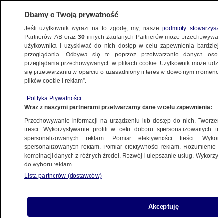
Dbamy o Twoją prywatność
Jeśli użytkownik wyrazi na to zgodę, my, nasze
podmioty stowarzys
Partnerów IAB oraz
30
innych Zaufanych Partnerów może przechowywa
użytkownika i uzyskiwać do nich dostęp w celu zapewnienia bardzi
przeglądania. Odbywa się to poprzez przetwarzanie danych os
przeglądania przechowywanych w plikach cookie. Użytkownik może udzie
POLSKA
się przetwarzaniu w oparciu o uzasadniony interes w dowolnym momencie
plików cookie i reklam”.
Mariusz Kamiński odwołał się od wyroku
Polityka Prywatności
ws. afery gruntowej
Wraz z naszymi partnerami przetwarzamy dane w celu zapewnienia:
Przechowywanie informacji na urządzeniu lub dostęp do nich. Tworzeni
4.11.2015, 06:20
treści. Wykorzystywanie profili w celu doboru spersonalizowanych tr
spersonalizowanych reklam. Pomiar efektywności treści. Wyko
spersonalizowanych reklam. Pomiar efektywności reklam. Rozumienie o
Udostępnij
kombinacji danych z różnych źródeł. Rozwój i ulepszanie usług. Wykor
do wyboru reklam.
Lista partnerów (dostawców)
Akceptuję