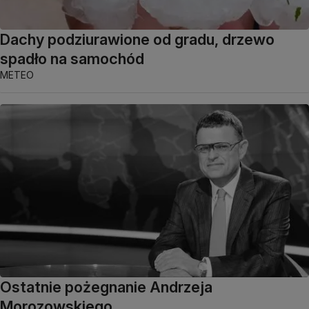
Dachy podziurawione od gradu, drzewo
spadło na samochód
METEO
Ostatnie pożegnanie Andrzeja
Morozowskiego