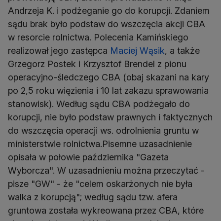
Andrzeja K. i podżeganie go do korupcji. Zdaniem
sądu brak było podstaw do wszczęcia akcji CBA
w resorcie rolnictwa. Polecenia Kamińskiego
realizował jego zastępca
Maciej Wąsik
, a także
Grzegorz Postek i Krzysztof Brendel z pionu
operacyjno-śledczego CBA (obaj skazani na kary
po 2,5 roku więzienia i 10 lat zakazu sprawowania
stanowisk). Według sądu CBA podżegało do
korupcji, nie było podstaw prawnych i faktycznych
do wszczęcia operacji ws. odrolnienia gruntu w
ministerstwie rolnictwa.Pisemne uzasadnienie
opisała w połowie października "Gazeta
Wyborcza". W uzasadnieniu można przeczytać -
pisze "GW" - że "celem oskarżonych nie była
walka z korupcją"; według sądu tzw. afera
gruntowa została wykreowana przez CBA, które