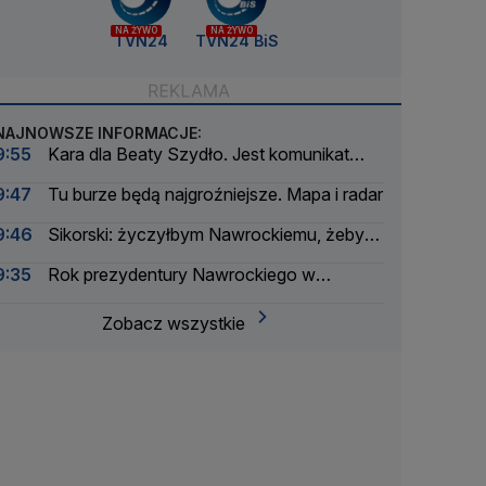
NA ŻYWO
NA ŻYWO
TVN24
TVN24 BiS
NAJNOWSZE INFORMACJE:
9:55
Kara dla Beaty Szydło. Jest komunikat
prokuratury
9:47
Tu burze będą najgroźniejsze. Mapa i radar
9:46
Sikorski: życzyłbym Nawrockiemu, żeby
działał na rzecz Polski
9:35
Rok prezydentury Nawrockiego w
liczbach
Zobacz wszystkie