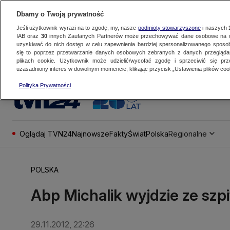
Dbamy o Twoją prywatność
Jeśli użytkownik wyrazi na to zgodę, my, nasze
podmioty stowarzyszone
i naszych
IAB oraz
30
innych Zaufanych Partnerów może przechowywać dane osobowe na ur
uzyskiwać do nich dostęp w celu zapewnienia bardziej spersonalizowanego sposo
się to poprzez przetwarzanie danych osobowych zebranych z danych przegląd
plikach cookie. Użytkownik może udzielić/wycofać zgodę i sprzeciwić się pr
uzasadniony interes w dowolnym momencie, klikając przycisk „Ustawienia plików cook
Polityka Prywatności
Oglądaj TVN24
Najnowsze
Fakty
Świat
Polska
Regionalne
POLSKA
Abp Michalik wyjdzie ze szpit
29.11.2012, 22:26