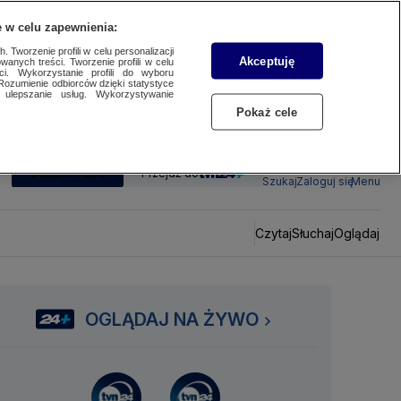
 w celu zapewnienia:
 Tworzenie profili w celu personalizacji
Akceptuję
wanych treści. Tworzenie profili w celu
ci. Wykorzystanie profili do wyboru
Rozumienie odbiorców dzięki statystyce
ulepszanie usług. Wykorzystywanie
Pokaż cele
SUBSKRYBUJ
Przejdź do
Szukaj
Zaloguj się
Menu
Czytaj
Słuchaj
Oglądaj
OGLĄDAJ NA ŻYWO