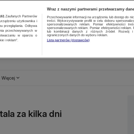
Wraz z naszymi partnerami przetwarzamy dane
161
Zaufanych Partnerów
Przechowywanie informacji na urządzeniu lub dostęp do nich.
treści. Wykorzystywanie profili w celu doboru spersonalizo
ządzeniu użytkownika i
spersonalizowanych reklam. Pomiar efektywności treś
bu przeglądania. Odbywa
spersonalizowanych reklam. Pomiar efektywności reklam. 
ania przechowywanych w
lub kombinacji danych z różnych źródeł. Rozwój i 
ograniczonych danych do wyboru reklam.
zetwarzaniu w oparciu o
ie i reklam”.
Lista partnerów (dostawców)
Więcej
ala za kilka dni