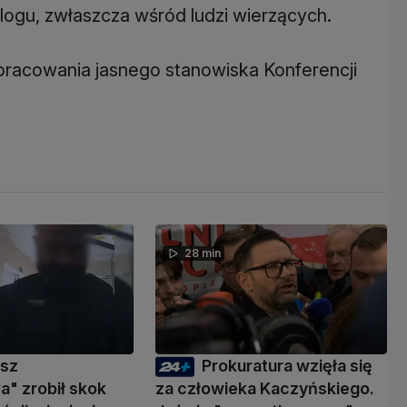
ogu, zwłaszcza wśród ludzi wierzących.
ypracowania jasnego stanowiska Konferencji
28 min
usz
Prokuratura wzięła się
" zrobił skok
za człowieka Kaczyńskiego.