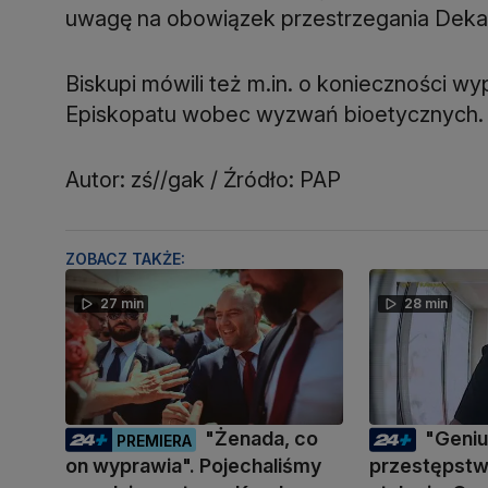
uwagę na obowiązek przestrzegania Dekal
Biskupi mówili też m.in. o konieczności w
Episkopatu wobec wyzwań bioetycznych.
Autor: zś//gak / Źródło: PAP
ZOBACZ TAKŻE:
27 min
28 min
"Żenada, co
"Geni
PREMIERA
on wyprawia". Pojechaliśmy
przestępstwa