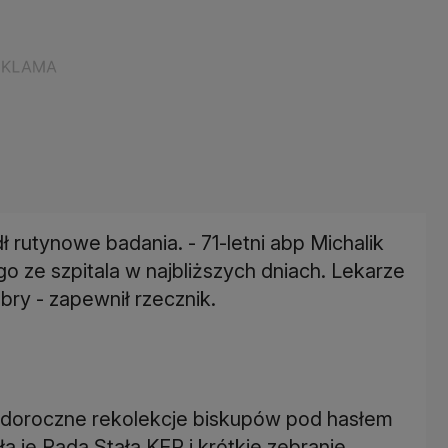
ł rutynowe badania. - 71-letni abp Michalik
go ze szpitala w najbliższych dniach. Lekarze
bry - zapewnił rzecznik.
doroczne rekolekcje biskupów pod hasłem
a je Rada Stała KEP i krótkie zebranie