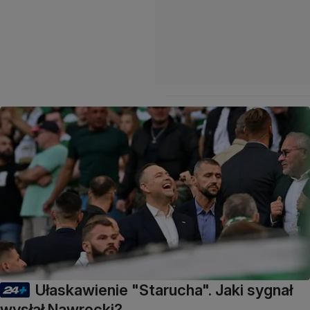
Ułaskawienie "Starucha". Jaki sygnał
wysłał Nawrocki?