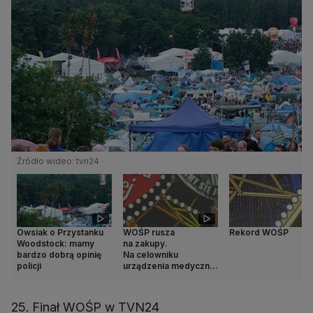
Źródło wideo: tvn24
Owsiak o Przystanku
WOŚP rusza
Rekord WOŚP
Woodstock: mamy
na zakupy.
bardzo dobrą opinię
Na celowniku
policji
urządzenia medyczne
dla seniorów
25. Finał WOŚP w TVN24