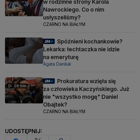
w rodzinne strony Karola
Nawrockiego. Co o nim
usłyszeliśmy?
CZARNO NA BIAŁYM
Spóźnieni kochankowie?
Lekarka: łechtaczka nie idzie
na emeryturę
Agata Daniluk
Prokuratura wzięła się
28 min
za człowieka Kaczyńskiego. Już
nie "wszystko mogę" Daniel
Obajtek?
CZARNO NA BIAŁYM
UDOSTĘPNIJ: