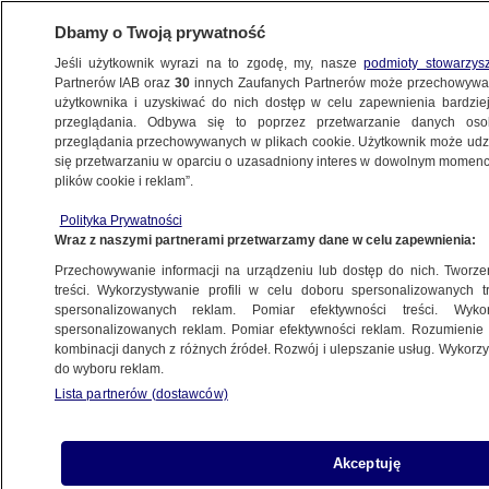
Dbamy o Twoją prywatność
Jeśli użytkownik wyrazi na to zgodę, my, nasze
podmioty stowarzys
Partnerów IAB oraz
30
innych Zaufanych Partnerów może przechowywa
użytkownika i uzyskiwać do nich dostęp w celu zapewnienia bardzi
przeglądania. Odbywa się to poprzez przetwarzanie danych os
przeglądania przechowywanych w plikach cookie. Użytkownik może udzie
POLSKA
się przetwarzaniu w oparciu o uzasadniony interes w dowolnym momencie
plików cookie i reklam”.
"Kwota nieprawdopodobnie kosmiczna".
Polityka Prywatności
Nowy rekord Wielkiej Orkiestry
Wraz z naszymi partnerami przetwarzamy dane w celu zapewnienia:
Świątecznej Pomocy
Przechowywanie informacji na urządzeniu lub dostęp do nich. Tworzeni
treści. Wykorzystywanie profili w celu doboru spersonalizowanych tr
7.03.2017, 19:25
spersonalizowanych reklam. Pomiar efektywności treści. Wyko
spersonalizowanych reklam. Pomiar efektywności reklam. Rozumienie o
kombinacji danych z różnych źródeł. Rozwój i ulepszanie usług. Wykor
Udostępnij
do wyboru reklam.
Lista partnerów (dostawców)
Akceptuję