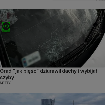
Grad "jak pięść" dziurawił dachy i wybijał
szyby
METEO