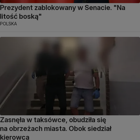
Prezydent zablokowany w Senacie. "Na
litość boską"
POLSKA
Zasnęła w taksówce, obudziła się
na obrzeżach miasta. Obok siedział
kierowca