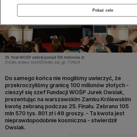
Pokaż cele
25. finał WOŚP zebrał ponad 105 milionów zł
Źródło wideo: tvn24
Źródło zdj. gł.: TVN24
Do samego końca nie mogliśmy uwierzyć, że
przekroczyliśmy granicę 100 milionów złotych -
cieszył się szef Fundacji WOŚP Jurek Owsiak,
prezentując na warszawskim Zamku Królewskim
kwotę zebraną podczas 25. Finału. Zebrano 105
mln 570 tys. 801 zł i 49 groszy. - Ta kwota jest
nieprawdopodobnie kosmiczna - stwierdził
Owsiak.