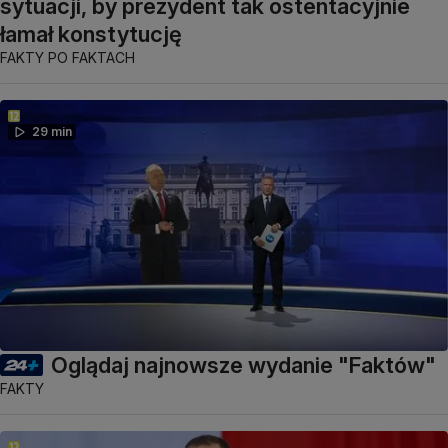
sytuacji, by prezydent tak ostentacyjnie
łamał konstytucję
FAKTY PO FAKTACH
29 min
Oglądaj najnowsze wydanie "Faktów"
FAKTY