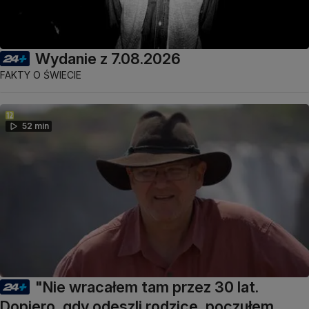
Wydanie z 7.08.2026
FAKTY O ŚWIECIE
52 min
"Nie wracałem tam przez 30 lat.
Dopiero, gdy odeszli rodzice, poczułem,