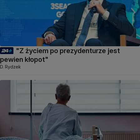
"Z życiem po prezydenturze jest
pewien kłopot"
D. Rydzek