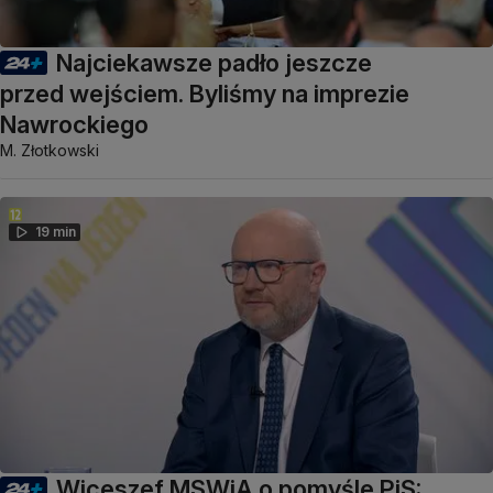
Najciekawsze padło jeszcze
przed wejściem. Byliśmy na imprezie
Nawrockiego
M. Złotkowski
19 min
Wiceszef MSWiA o pomyśle PiS: