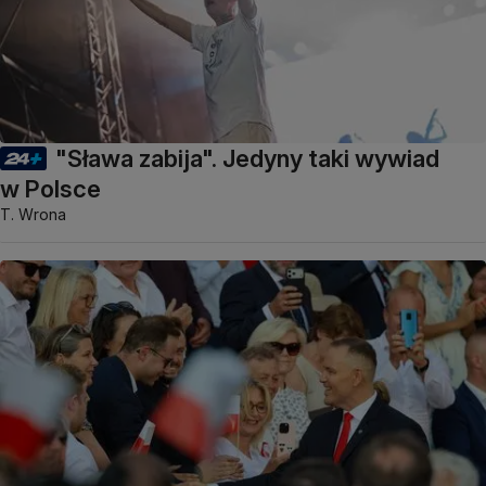
"Sława zabija". Jedyny taki wywiad
w Polsce
T. Wrona