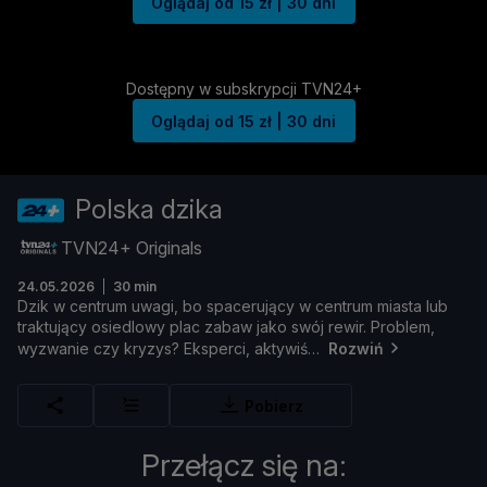
Oglądaj od 15 zł | 30 dni
Dostępny w subskrypcji TVN24+
Oglądaj od 15 zł | 30 dni
Polska dzika
TVN24+ Originals
24.05.2026
30 min
Dzik
w
centrum
uwagi,
bo
spacerują
cy
w
centrum
miasta
lub
traktują
cy
osiedlowy
plac
zabaw
jako
swó
j
rewir.
Problem,
wyzwanie
czy
kryzys?
Eksperci,
aktywiś
Rozwiń
Pobierz
Przełącz się na: