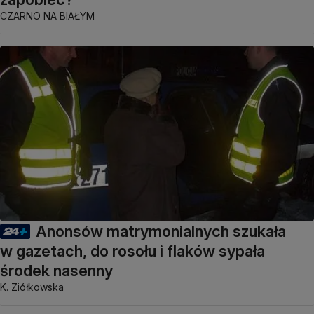
CZARNO NA BIAŁYM
Anonsów matrymonialnych szukała
w gazetach, do rosołu i flaków sypała
środek nasenny
K. Ziółkowska