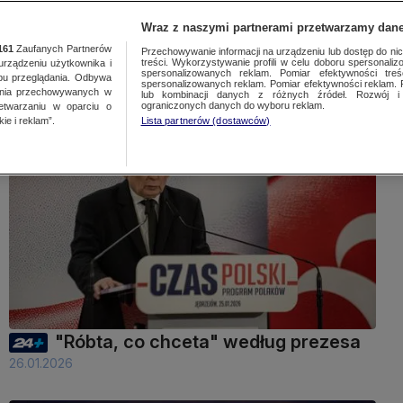
Wraz z naszymi partnerami przetwarzamy dane
Wpisz szukane słowo
161
Zaufanych Partnerów
Przechowywanie informacji na urządzeniu lub dostęp do nich.
treści. Wykorzystywanie profili w celu doboru spersonalizo
ządzeniu użytkownika i
spersonalizowanych reklam. Pomiar efektywności treś
bu przeglądania. Odbywa
spersonalizowanych reklam. Pomiar efektywności reklam. 
ania przechowywanych w
lub kombinacji danych z różnych źródeł. Rozwój i 
ewslettery
ograniczonych danych do wyboru reklam.
zetwarzaniu w oparciu o
ie i reklam”.
Lista partnerów (dostawców)
42 min
"Róbta, co chceta" według prezesa
26.01.2026