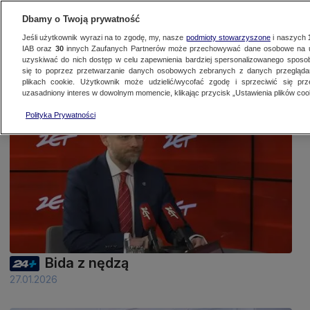
Dbamy o Twoją prywatność
Jeśli użytkownik wyrazi na to zgodę, my, nasze
podmioty stowarzyszone
i naszych
IAB oraz
30
innych Zaufanych Partnerów może przechowywać dane osobowe na ur
uzyskiwać do nich dostęp w celu zapewnienia bardziej spersonalizowanego sposo
się to poprzez przetwarzanie danych osobowych zebranych z danych przegląd
Na żywo
Programy
Filmy dokumentalne
Podcasty
Artykuły
N
plikach cookie. Użytkownik może udzielić/wycofać zgodę i sprzeciwić się pr
uzasadniony interes w dowolnym momencie, klikając przycisk „Ustawienia plików cook
Polityka Prywatności
43 min
Bida z nędzą
27.01.2026