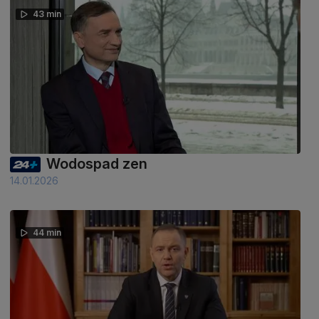
43 min
Wodospad zen
14.01.2026
44 min