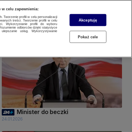
 w celu zapewnienia:
SUBSKRYBUJ
Przejdź do
Zaloguj się
Menu
 Tworzenie profili w celu personalizacji
Akceptuję
wanych treści. Tworzenie profili w celu
ci. Wykorzystanie profili do wyboru
Rozumienie odbiorców dzięki statystyce
ulepszanie usług. Wykorzystywanie
Czytaj
Słuchaj
Oglądaj
Pokaż cele
43 min
Minister do beczki
24.01.2026