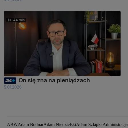
44 min
On się zna na pieniądzach
5.01.2026
ABW
Adam Bodnar
Adam Niedzielski
Adam Szłapka
Administracj