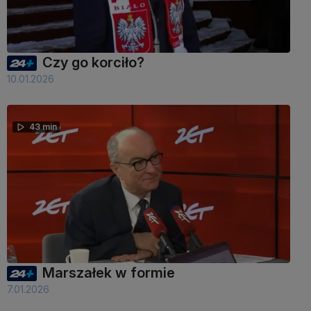
Czy go korciło?
10.01.2026
43 min
Marszałek w formie
7.01.2026