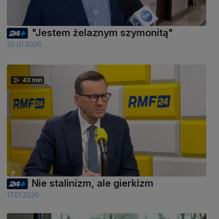
"Jestem żelaznym szymonitą"
20.01.2026
43 min
Nie stalinizm, ale gierkizm
17.01.2026