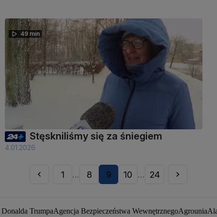
49 min
Stęskniliśmy się za śniegiem
4.01.2026
1
8
9
10
24
...
...
a Donalda Trumpa
Agencja Bezpieczeństwa Wewnętrznego
Agrounia
Al