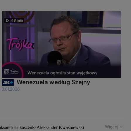
48 min
Wenezuela według Szejny
3.01.2026
Więcej
aksandr Łukaszenka
Aleksander Kwaśniewski