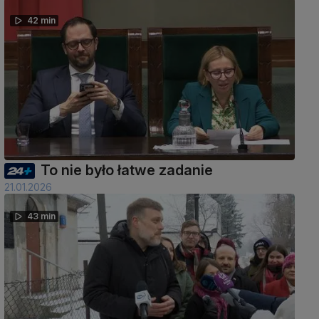
42 min
To nie było łatwe zadanie
21.01.2026
43 min