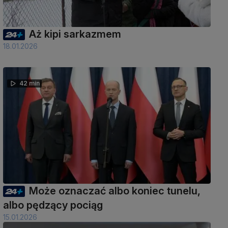
Aż kipi sarkazmem
18.01.2026
42 min
Może oznaczać albo koniec tunelu,
albo pędzący pociąg
15.01.2026