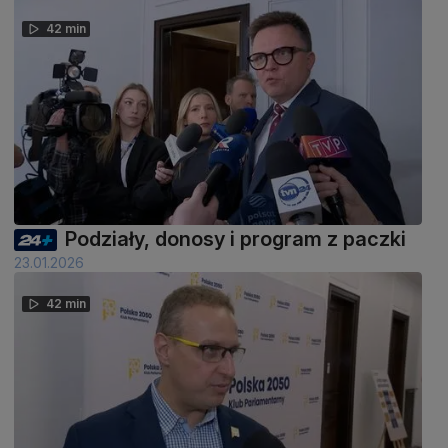
42 min
Podziały, donosy i program z paczki
23.01.2026
42 min