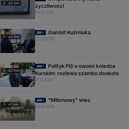
43 min
życzliwości
23.12.2025
Gambit Kuźmiuka
42 min
22.12.2025
Polityk PiS o swoim koledze
42 min
Kurskim: rozlewa szambo dookoła
21.12.2025
"Milionowy" wiec
41 min
20.12.2025