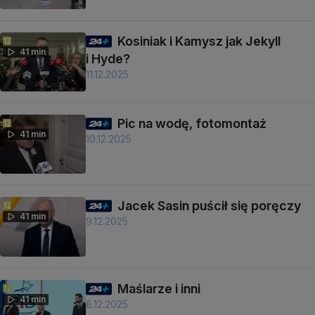
Kosiniak i Kamysz jak Jekyll
41 min
i Hyde?
11.12.2025
Pic na wodę, fotomontaż
41 min
10.12.2025
Jacek Sasin puścił się poręczy
41 min
9.12.2025
Maślarze i inni
41 min
8.12.2025