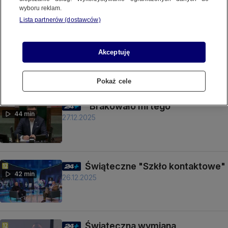
wyboru reklam.
31.12.2025
Lista partnerów (dostawców)
"Chcecie coś zjeść?"
Akceptuję
43 min
29.12.2025
Pokaż cele
"Brakowało mi tego"
44 min
27.12.2025
Świąteczne "Szkło kontaktowe"
42 min
26.12.2025
Świąteczna wymiana