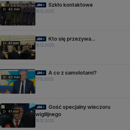
Szkło kontaktowe
42 min
19.12.2025
Kto się przezywa...
41 min
18.12.2025
A co z samolotami?
42 min
17.12.2025
Gość specjalny wieczoru
41 min
wigilijnego
16.12.2025