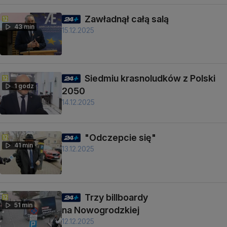
Zawładnął całą salą
43 min
15.12.2025
Siedmiu krasnoludków z Polski
1 godz
2050
14.12.2025
"Odczepcie się"
41 min
13.12.2025
Trzy billboardy
51 min
na Nowogrodzkiej
12.12.2025