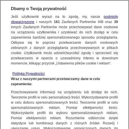
Dbamy o Twoją prywatność
SUBSKRYBUJ
Jeśli użytkownik wyrazi na to zgodę, my, nasze
podmioty
Wenezuela według Szejny
stowarzyszone
i naszych
161
Zaufanych Partnerów IAB oraz
30
48 min
3.01.2026
innych Zaufanych Partnerów może przechowywać dane osobowe
na urządzeniu użytkownika i uzyskiwać do nich dostęp w celu
zapewnienia bardziej spersonalizowanego sposobu przeglądania.
Odbywa się to poprzez przetwarzanie danych osobowych
zebranych z danych przeglądania przechowywanych w plikach
cookie. Użytkownik może udzielić/wycofać zgodę i sprzeciwić się
Posprzątane do czarnego
przetwarzaniu w oparciu o uzasadniony interes w dowolnym
1 godz
albo reporterzy kontra zima
momencie, klikając przycisk „Ustawienia plików cookie i reklam”.
2.01.2026
Polityka Prywatności
Wraz z naszymi partnerami przetwarzamy dane w celu
zapewnienia:
Zjawiskowe okulary
48 min
Przechowywanie informacji na urządzeniu lub dostęp do nich.
2.01.2026
Tworzenie profili w celu personalizacji treści. Wykorzystywanie profili
w celu doboru spersonalizowanych treści. Tworzenie profili w celu
spersonalizowanych reklam. Pomiar efektywności treści.
Wykorzystanie profili do wyboru spersonalizowanych reklam.
Pomiar efektywności reklam. Rozumienie odbiorców dzięki
Sylwestrowe "Szkło
statystyce lub kombinacji danych z różnych źródeł. Rozwój i
1 godz 27 min
kontaktowe"
ulepszanie usług. Wykorzystywanie ograniczonych danych do