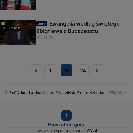
Ewangelia według świętego
42 min
Zbigniewa z Budapesztu
7.12.2025
1
10
24
...
...
Więcej
ABW
Adam Bodnar
Adam Niedzielski
Adam Szłapka
Administracja Donalda Trumpa
Agencja Bezpieczeństwa Wewnętrznego
Agrounia
Alaksandr Łukaszenka
Aleksander Kwaśniewski
Aleksandra Dulkiewicz
Alert RCB
Powrót do góry
Ambasada USA w Polsce
Andrzej Duda
Białoruś
Dołącz do społeczności TVN24: