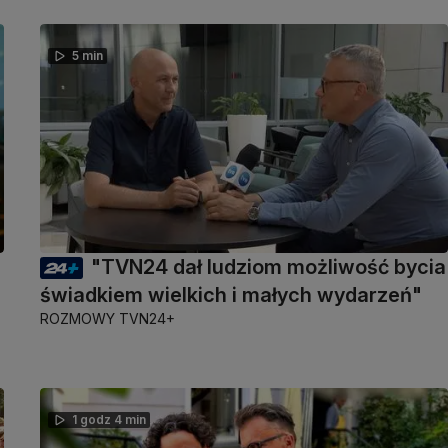
5 min
"TVN24 dał ludziom możliwość bycia
świadkiem wielkich i małych wydarzeń"
ROZMOWY TVN24+
1 godz 4 min