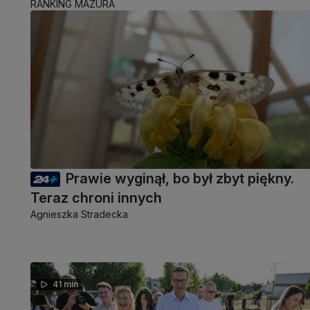
RANKING MAZURA
Prawie wyginął, bo był zbyt piękny.
Teraz chroni innych
Agnieszka Stradecka
41 min