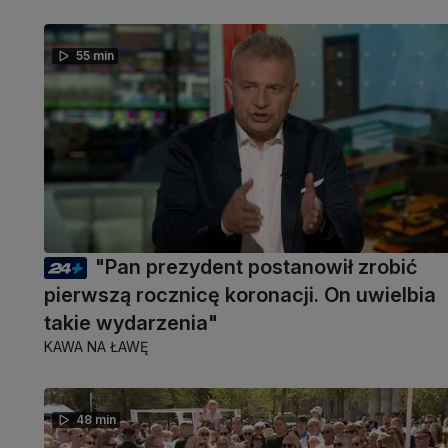
55 min
"Pan prezydent postanowił zrobić
pierwszą rocznicę koronacji. On uwielbia
takie wydarzenia"
KAWA NA ŁAWĘ
48 min