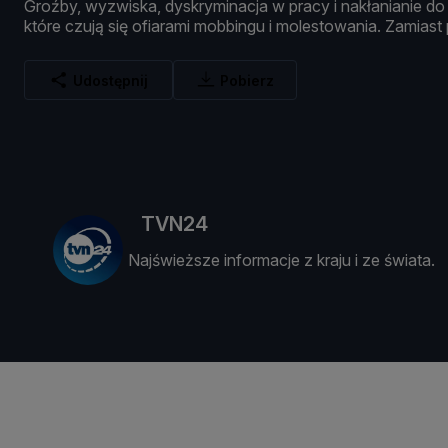
Groź
by,
wyzwiska,
dyskryminacja
w
pracy
i
nakł
anianie
d
któ
re
czują
się
ofiarami
mobbingu
i
molestowania.
Zamiast
Udostępnij
Pobierz
TVN24
Najświeższe informacje z kraju i ze świata.