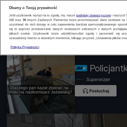
Dbamy o Twoją prywatność
Jeśli użytkownik wyrazi na to zgodę, my, nasze
podmioty stowarzyszone
i naszych
IAB oraz
30
innych Zaufanych Partnerów może przechowywać dane osobowe na ur
uzyskiwać do nich dostęp w celu zapewnienia bardziej spersonalizowanego sposo
się to poprzez przetwarzanie danych osobowych zebranych z danych przegląd
Na żywo
Programy
Filmy dokumentalne
Podcasty
Artykuły
N
plikach cookie. Użytkownik może udzielić/wycofać zgodę i sprzeciwić się pr
uzasadniony interes w dowolnym momencie, klikając przycisk „Ustawienia plików cook
Polityka Prywatności
Policjant
Superwizjer
Posłuchaj