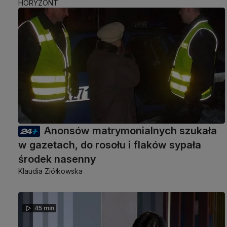
HORYZONT
Anonsów matrymonialnych szukała
w gazetach, do rosołu i flaków sypała
środek nasenny
Klaudia Ziółkowska
45 min