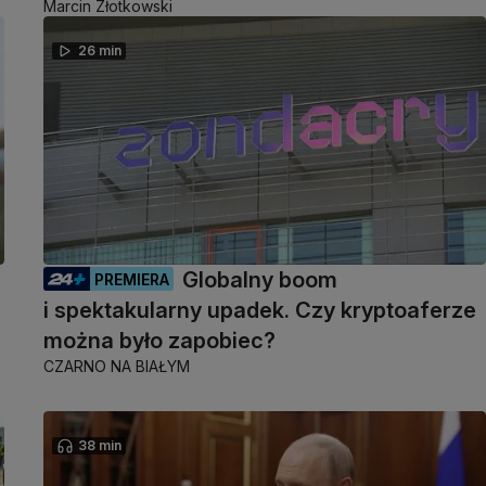
Marcin Złotkowski
26 min
Globalny boom
PREMIERA
i spektakularny upadek. Czy kryptoaferze
można było zapobiec?
CZARNO NA BIAŁYM
38 min