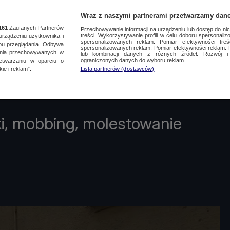
Wraz z naszymi partnerami przetwarzamy dane
Wpisz szukane słowo
161
Zaufanych Partnerów
Przechowywanie informacji na urządzeniu lub dostęp do nich.
treści. Wykorzystywanie profili w celu doboru spersonalizo
ządzeniu użytkownika i
spersonalizowanych reklam. Pomiar efektywności treś
bu przeglądania. Odbywa
spersonalizowanych reklam. Pomiar efektywności reklam. 
ania przechowywanych w
lub kombinacji danych z różnych źródeł. Rozwój i 
ewslettery
ograniczonych danych do wyboru reklam.
zetwarzaniu w oparciu o
ie i reklam”.
Lista partnerów (dostawców)
ki, mobbing, molestowanie