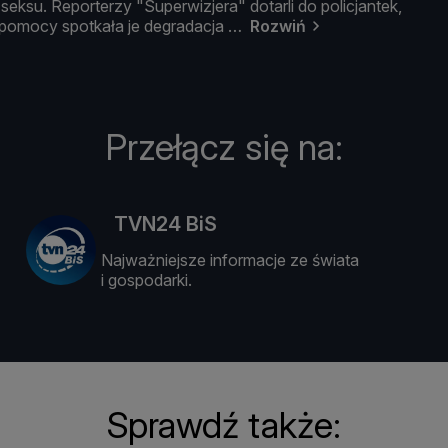
o
seksu.
Reporterzy "
Superwizjera"
dotarli
do
policjantek,
pomocy
spotkał
a
je
degradacja
Rozwiń
Przełącz się na:
TVN24 BiS
Najważniejsze informacje ze świata
i gospodarki.
Sprawdź także: