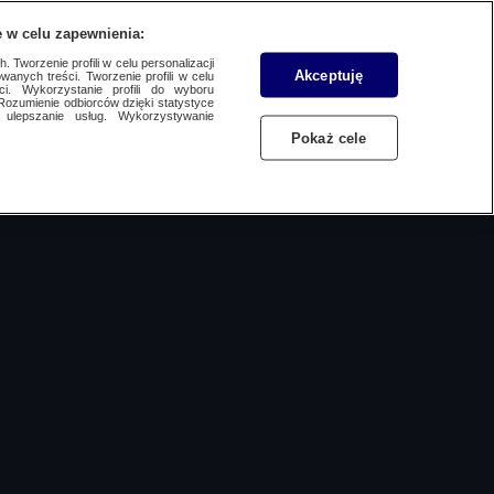
 w celu zapewnienia:
SUBSKRYBUJ
Przejdź do
Zaloguj się
Menu
 Tworzenie profili w celu personalizacji
Akceptuję
wanych treści. Tworzenie profili w celu
ci. Wykorzystanie profili do wyboru
Rozumienie odbiorców dzięki statystyce
ulepszanie usług. Wykorzystywanie
Czytaj
Słuchaj
Oglądaj
Pokaż cele