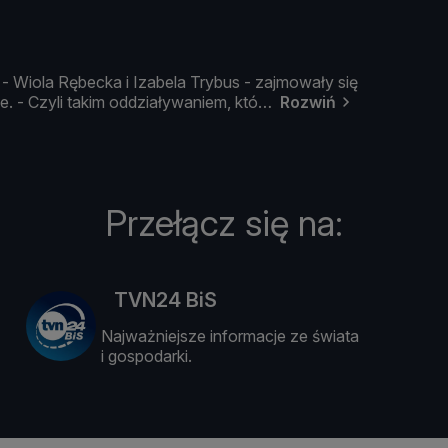
 -
Wiola
Rę
becka
i
Izabela
Trybus -
zajmował
y
się
ie. -
Czyli
takim
oddział
ywaniem,
któ
Rozwiń
Przełącz się na:
TVN24 BiS
Najważniejsze informacje ze świata
i gospodarki.