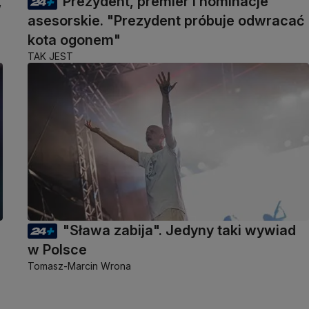
,
Prezydent, premier i nominacje
asesorskie. "Prezydent próbuje odwracać
kota ogonem"
TAK JEST
"Sława zabija". Jedyny taki wywiad
w Polsce
Tomasz-Marcin Wrona