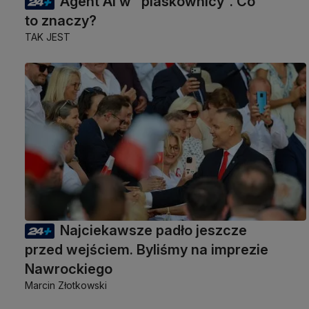
Agent AI w "piaskownicy". Co
to znaczy?
TAK JEST
Najciekawsze padło jeszcze
przed wejściem. Byliśmy na imprezie
Nawrockiego
Marcin Złotkowski