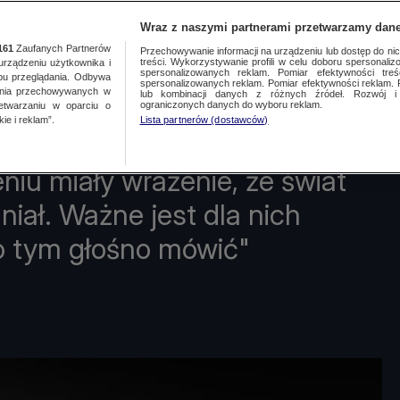
Wraz z naszymi partnerami przetwarzamy dane
Wpisz szukane słowo
161
Zaufanych Partnerów
Przechowywanie informacji na urządzeniu lub dostęp do nich.
treści. Wykorzystywanie profili w celu doboru spersonalizo
ządzeniu użytkownika i
spersonalizowanych reklam. Pomiar efektywności treś
bu przeglądania. Odbywa
spersonalizowanych reklam. Pomiar efektywności reklam. 
ania przechowywanych w
lub kombinacji danych z różnych źródeł. Rozwój i 
ewslettery
ograniczonych danych do wyboru reklam.
zetwarzaniu w oparciu o
ie i reklam”.
Lista partnerów (dostawców)
niu miały wrażenie, że świat
iał. Ważne jest dla nich
 o tym głośno mówić"