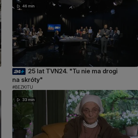
46 min
25 lat TVN24. "Tu nie ma drogi
na skróty"
#BEZKITU
33 min