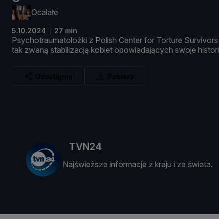
Ocalałe
5.10.2024
27 min
Psychotraumatoloż
ki
z
Polish
Center
for
Torture
Survivors
tak
zwaną
stabilizacją
kobiet
opowiadają
cych
swoje
histor
Udostępnij
Pobierz
TVN24
Najświeższe informacje z kraju i ze świata.