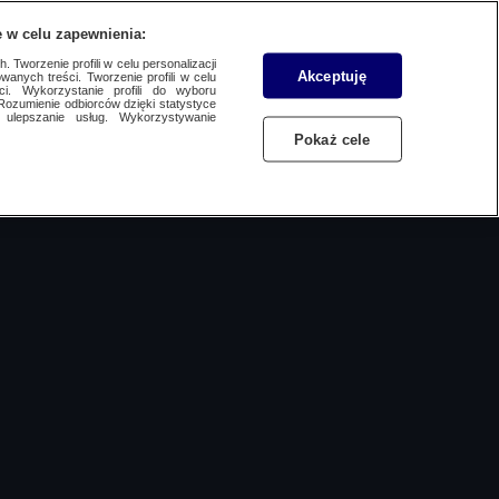
 w celu zapewnienia:
SUBSKRYBUJ
Przejdź do
Zaloguj się
Menu
 Tworzenie profili w celu personalizacji
Akceptuję
wanych treści. Tworzenie profili w celu
ci. Wykorzystanie profili do wyboru
Rozumienie odbiorców dzięki statystyce
ulepszanie usług. Wykorzystywanie
Czytaj
Słuchaj
Oglądaj
Pokaż cele