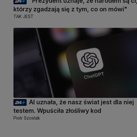
"Prezydent uznaje, że narodem są ci
którzy zgadzają się z tym, co on mówi"
TAK JEST
AI uznała, że nasz świat jest dla niej
testem. Wpuściła złośliwy kod
Piotr Szostak