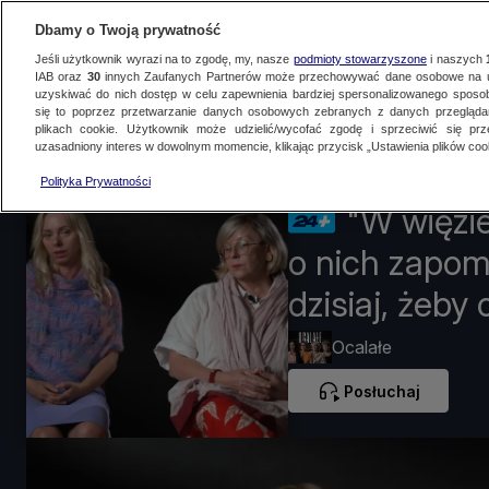
Dbamy o Twoją prywatność
Jeśli użytkownik wyrazi na to zgodę, my, nasze
podmioty stowarzyszone
i naszych
IAB oraz
30
innych Zaufanych Partnerów może przechowywać dane osobowe na ur
uzyskiwać do nich dostęp w celu zapewnienia bardziej spersonalizowanego sposo
się to poprzez przetwarzanie danych osobowych zebranych z danych przegląd
Na żywo
Programy
Filmy dokumentalne
Podcasty
Artykuły
N
plikach cookie. Użytkownik może udzielić/wycofać zgodę i sprzeciwić się pr
uzasadniony interes w dowolnym momencie, klikając przycisk „Ustawienia plików cook
Polityka Prywatności
"W więzie
o nich zapomn
dzisiaj, żeby
Ocalałe
Posłuchaj