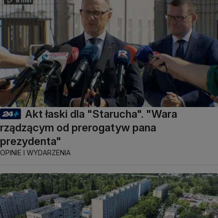
8 min
Akt łaski dla "Starucha". "Wara
rządzącym od prerogatyw pana
prezydenta"
OPINIE I WYDARZENIA