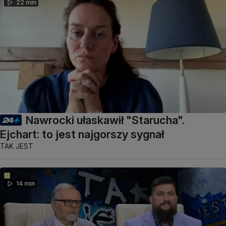
22 min
Nawrocki ułaskawił "Starucha".
Ejchart: to jest najgorszy sygnał
TAK JEST
14 min