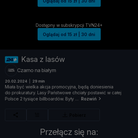
Oglądaj od 15 zł | 30 dni
Dostępny w subskrypcji TVN24+
Oglądaj od 15 zł | 30 dni
Kasa z lasów
Czarno na białym
20.02.2024
29 min
Miał
a
być
wielka
akcja
promocyjna,
bę
dą
doniesienia
do
prokuratury.
Lasy
Pań
stwowe
chciał
y
postawić
w
cał
ej
Polsce
2
tysią
ce
billboardó
w.
Był
y
Rozwiń
Pobierz
Przełącz się na: