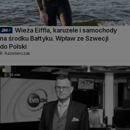
Wieża Eiffla, karuzele i samochody
na środku Bałtyku. Wpław ze Szwecji
do Polski
R. Kazimierczak
55 min