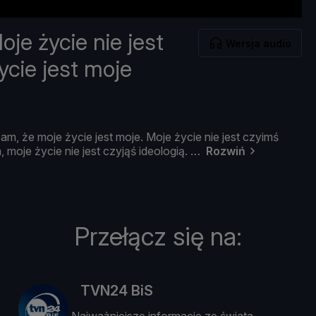
je życie nie jest
Wersja audio
ycie jest moje
am, ż
e
moje ż
ycie
jest
moje.
Moje ż
ycie
nie
jest
czyimś
m,
moje ż
ycie
nie
jest
czyjąś
ideologią.
Rozwiń
Przełącz się na:
TVN24 BiS