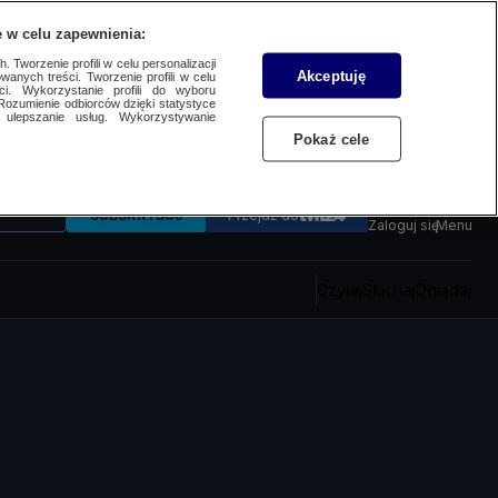
 w celu zapewnienia:
 Tworzenie profili w celu personalizacji
Akceptuję
wanych treści. Tworzenie profili w celu
ci. Wykorzystanie profili do wyboru
Rozumienie odbiorców dzięki statystyce
ulepszanie usług. Wykorzystywanie
Pokaż cele
SUBSKRYBUJ
Przejdź do
Zaloguj się
Menu
Czytaj
Słuchaj
Oglądaj