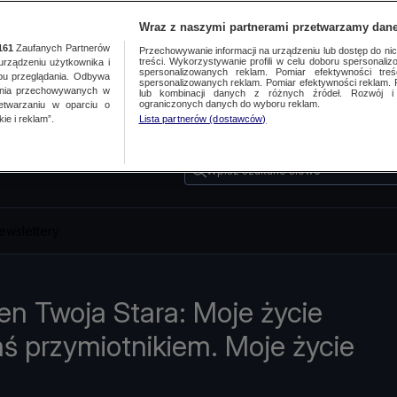
Wraz z naszymi partnerami przetwarzamy dane
161
Zaufanych Partnerów
Przechowywanie informacji na urządzeniu lub dostęp do nich.
treści. Wykorzystywanie profili w celu doboru spersonalizo
ządzeniu użytkownika i
spersonalizowanych reklam. Pomiar efektywności treś
bu przeglądania. Odbywa
spersonalizowanych reklam. Pomiar efektywności reklam. 
ania przechowywanych w
lub kombinacji danych z różnych źródeł. Rozwój i 
ograniczonych danych do wyboru reklam.
zetwarzaniu w oparciu o
ie i reklam”.
Lista partnerów (dostawców)
Wpisz szukane słowo
ewslettery
en Twoja Stara: Moje życie
mś przymiotnikiem. Moje życie