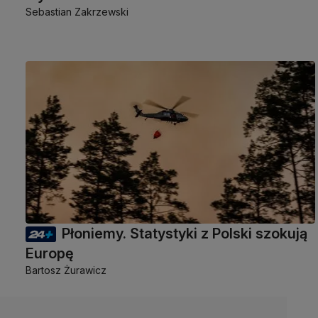
Sebastian Zakrzewski
Płoniemy. Statystyki z Polski szokują
Europę
Bartosz Żurawicz