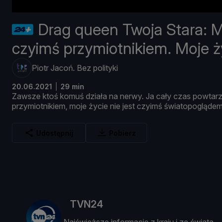
Drag queen Twoja Stara: Mo
czyimś przymiotnikiem. Moje ż
Piotr Jacoń. Bez polityki
20.06.2021
29 min
Zawsze
ktoś
komuś
dział
a
na
nerwy.
Ja
cał
y
czas
powtarz
przymiotnikiem,
moje ż
ycie
nie
jest
czyimś ś
wiatopoglą
de
Udostępnij
Pobierz
TVN24