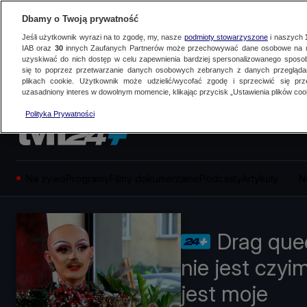
Dbamy o Twoją prywatność
Jeśli użytkownik wyrazi na to zgodę, my, nasze
podmioty stowarzyszone
i naszych
IAB oraz
30
innych Zaufanych Partnerów może przechowywać dane osobowe na ur
uzyskiwać do nich dostęp w celu zapewnienia bardziej spersonalizowanego sposo
się to poprzez przetwarzanie danych osobowych zebranych z danych przegląd
plikach cookie. Użytkownik może udzielić/wycofać zgodę i sprzeciwić się pr
uzasadniony interes w dowolnym momencie, klikając przycisk „Ustawienia plików cook
Polityka Prywatności
Na żywo
Programy
Filmy dokumentalne
Podcasty
Artykuły
N
Drag que
nie jest czyi
jest moje