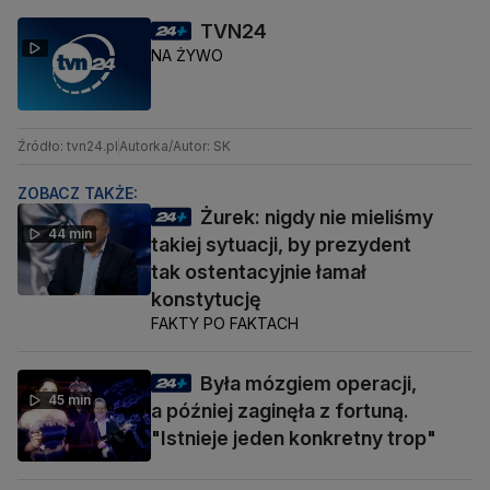
TVN24
NA ŻYWO
Źródło: tvn24.pl
Autorka/Autor: SK
ZOBACZ TAKŻE:
Żurek: nigdy nie mieliśmy
44 min
takiej sytuacji, by prezydent
tak ostentacyjnie łamał
konstytucję
FAKTY PO FAKTACH
Była mózgiem operacji,
45 min
a później zaginęła z fortuną.
"Istnieje jeden konkretny trop"