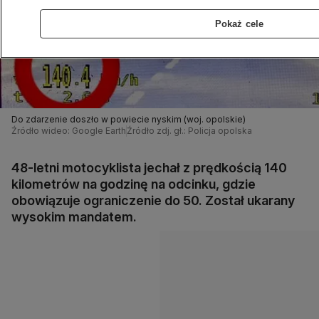
Pokaż cele
Do zdarzenie doszło w powiecie nyskim (woj. opolskie)
Źródło wideo: Google Earth
Źródło zdj. gł.: Policja opolska
48-letni motocyklista jechał z prędkością 140
kilometrów na godzinę na odcinku, gdzie
obowiązuje ograniczenie do 50. Został ukarany
wysokim mandatem.