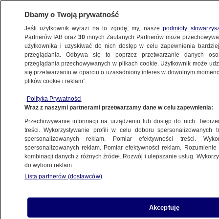
Dbamy o Twoją prywatność
Jeśli użytkownik wyrazi na to zgodę, my, nasze
podmioty stowarzys
Partnerów IAB oraz
30
innych Zaufanych Partnerów może przechowywa
użytkownika i uzyskiwać do nich dostęp w celu zapewnienia bardzi
przeglądania. Odbywa się to poprzez przetwarzanie danych os
przeglądania przechowywanych w plikach cookie. Użytkownik może udzie
OPOLE
się przetwarzaniu w oparciu o uzasadniony interes w dowolnym momencie
plików cookie i reklam”.
Motocyklista jechał blisko trzykrotnie
Polityka Prywatności
szybciej, niż było wolno
Wraz z naszymi partnerami przetwarzamy dane w celu zapewnienia:
Przechowywanie informacji na urządzeniu lub dostęp do nich. Tworzeni
7.05.2025, 12:52
treści. Wykorzystywanie profili w celu doboru spersonalizowanych tr
spersonalizowanych reklam. Pomiar efektywności treści. Wyko
Posłuchaj artykułu
spersonalizowanych reklam. Pomiar efektywności reklam. Rozumienie o
Czyta lektor AI
kombinacji danych z różnych źródeł. Rozwój i ulepszanie usług. Wykor
do wyboru reklam.
Lista partnerów (dostawców)
Akceptuję