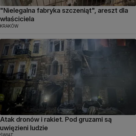
"Nielegalna fabryka szczeniąt", areszt dla
właściciela
KRAKÓW
Atak dronów i rakiet. Pod gruzami są
uwięzieni ludzie
ŚWIAT