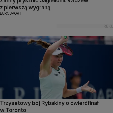
Zimny prysznic Jagiellonii. Widzew
z pierwszą wygraną
EUROSPORT
Trzysetowy bój Rybakiny o ćwierćfinał
w Toronto