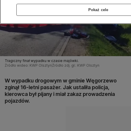
Pokaż cele
Tragiczny finał wypadku w czasie majówki.
Źródło wideo: KWP Olsztyn
Źródło zdj. gł.: KWP Olsztyn
W wypadku drogowym w gminie Węgorzewo
zginął 16-letni pasażer. Jak ustaliła policja,
kierowca był pijany i miał zakaz prowadzenia
pojazdów.