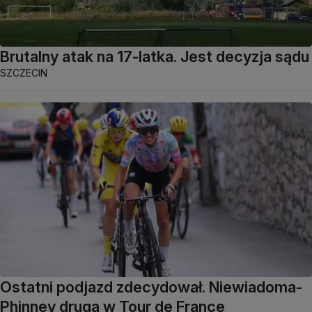
Brutalny atak na 17-latka. Jest decyzja sądu
SZCZECIN
Ostatni podjazd zdecydował. Niewiadoma-
Phinney druga w Tour de France