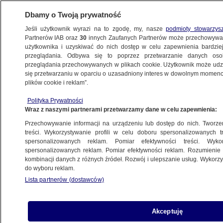
Dbamy o Twoją prywatność
Jeśli użytkownik wyrazi na to zgodę, my, nasze
podmioty stowarzys
Partnerów IAB oraz
30
innych Zaufanych Partnerów może przechowywa
użytkownika i uzyskiwać do nich dostęp w celu zapewnienia bardzi
przeglądania. Odbywa się to poprzez przetwarzanie danych os
przeglądania przechowywanych w plikach cookie. Użytkownik może udzie
OLSZTYN
się przetwarzaniu w oparciu o uzasadniony interes w dowolnym momencie
plików cookie i reklam”.
Tragiczny finał wypadku w czasie majówki.
Polityka Prywatności
16-latek nie przeżył, kierowca był pijany
Wraz z naszymi partnerami przetwarzamy dane w celu zapewnienia:
Przechowywanie informacji na urządzeniu lub dostęp do nich. Tworzeni
Oprac.
Natalia Grzybowska
treści. Wykorzystywanie profili w celu doboru spersonalizowanych tr
spersonalizowanych reklam. Pomiar efektywności treści. Wyko
4.05.2026, 10:41
spersonalizowanych reklam. Pomiar efektywności reklam. Rozumienie o
kombinacji danych z różnych źródeł. Rozwój i ulepszanie usług. Wykor
do wyboru reklam.
Posłuchaj artykułu
Czyta lektor AI
Lista partnerów (dostawców)
Akceptuję