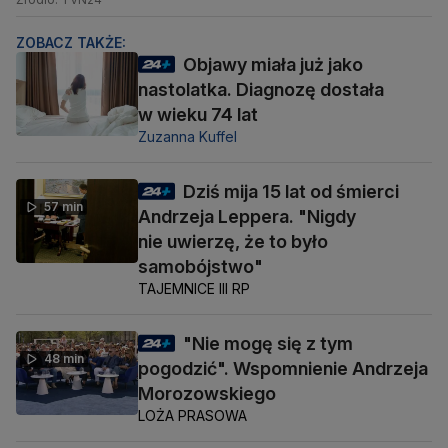
ZOBACZ TAKŻE:
Objawy miała już jako
nastolatka. Diagnozę dostała
w wieku 74 lat
Zuzanna Kuffel
Dziś mija 15 lat od śmierci
57 min
Andrzeja Leppera. "Nigdy
nie uwierzę, że to było
samobójstwo"
TAJEMNICE III RP
"Nie mogę się z tym
48 min
pogodzić". Wspomnienie Andrzeja
Morozowskiego
LOŻA PRASOWA