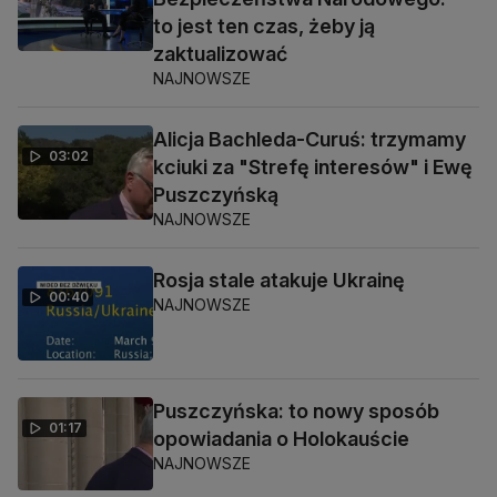
to jest ten czas, żeby ją
zaktualizować
NAJNOWSZE
Alicja Bachleda-Curuś: trzymamy
03:02
kciuki za "Strefę interesów" i Ewę
Puszczyńską
NAJNOWSZE
Rosja stale atakuje Ukrainę
00:40
NAJNOWSZE
Puszczyńska: to nowy sposób
01:17
opowiadania o Holokauście
NAJNOWSZE