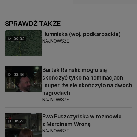
SPRAWDŹ TAKŻE
Humniska (woj. podkarpackie)
00:32
NAJNOWSZE
Bartek Rainski: mogło się
03:46
skończyć tylko na nominacjach
i super, że się skończyło na dwóch
nagrodach
NAJNOWSZE
Ewa Puszczyńska w rozmowie
06:23
z Marcinem Wroną
NAJNOWSZE