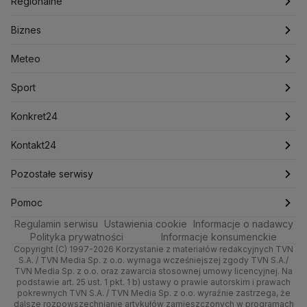
Oglądaj Fakty
Regionalne
Konfederacja
Krajowa Administracja Skarbowa
Biznes
Podcasty
Kryptowaluty
Fakty po Faktach
Krzysztof Bosak
Krzysztof Hetman
Warszawa
Biznes
Lasy Państwowe
Lech Wałęsa
Lewica
Meteo
Artykuły
Fakty o Świecie
Łódź
Najnowsze
Meteo
Lotnisko Chopina
Lotto
Maciej Wąsik
Marcin Przydacz
Marcin Kierwiński
Marian Banaś
Sport
Newslettery
Ludzie Faktów
Katowice
Notowania
Pogoda godzinowa
Sport
Mariusz Błaszczak
Mariusz Kamiński
Mark Zuckerberg
Mateusz Morawiecki
Zdrowie
Kraków
Pieniądze
Pogoda długoterminowa
Piłka Nożna
Konkret24
Michał Kamiński
Technologia
Poznań
Nieruchomości
Pogoda na jutro
Ministerstwo Aktywów Państwowych
Tenis
Najnowsze
Kontakt24
Ministerstwo Edukacji i Nauki
Kultura i styl
Trójmiasto
Rynki
Pogoda na weekend
Kolarstwo
Polska
Najnowsze
Pozostałe serwisy
Ministerstwo Infrastruktury
Ministerstwo Kultury
Ministerstwo Obrony Narodowej
Ciekawostki
Wrocław
Dla firm
Najnowsze
Skoki Narciarskie
Świat
Gorące Tematy
TVN
Pomoc
Ministerstwo Rolnictwa
Regulamin serwisu
Quizy
Ustawienia cookie
Informacje o nadawcy
Ministerstwo Rozwoju i Technologii
Kielce
Handel
Polska
Sporty zimowe
Polityka
Wyślij zgłoszenie
Dzień Dobry TVN
Centrum pomocy
Polityka prywatności
Informacje konsumenckie
Ministerstwo Sportu i Turystyki
Copyright (C) 1997-2026 Korzystanie z materiałów redakcyjnych TVN
Tematy
Kujawsko-pomorskie
Ze świata
Prognoza
Lekkoatletyka
Zdrowie
Uwaga TVN
Ministerstwo Cyfryzacji
Test zgodności
S.A. / TVN Media Sp. z o.o. wymaga wcześniejszej zgody TVN S.A./
TVN Media Sp. z o.o. oraz zawarcia stosownej umowy licencyjnej. Na
Ministerstwo Edukacji Narodowej
Lublin
podstawie art. 25 ust. 1 pkt. 1 b) ustawy o prawie autorskim i prawach
Tech
Świat
Siatkówka
Tech
HGTV
Oglądaj na TV
Ministerstwo Finansów
pokrewnych TVN S.A. / TVN Media Sp. z o.o. wyraźnie zastrzega, że
dalsze rozpowszechnianie artykułów zamieszczonych w programach