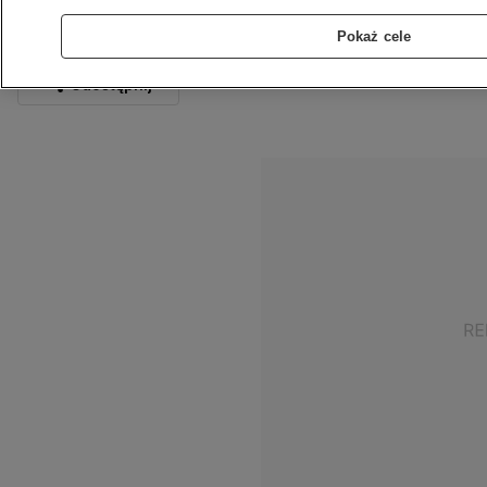
11.03.2024
1 min
Źródło:
TVN24
Pokaż cele
Źródło zdjęcia głównego:
TVN24
Udostępnij