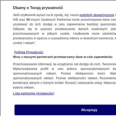
Dbamy o Twoją prywatność
Jeśli użytkownik wyrazi na to zgodę, my, nasze
podmioty stowarzyszone
i
IAB oraz
30
innych Zaufanych Partnerów może przechowywać dane osob
uzyskiwać do nich dostęp w celu zapewnienia bardziej spersonal
Odbywa się to poprzez przetwarzanie danych osobowych zeb
przechowywanych w plikach cookie. Użytkownik może udzielić/w
przetwarzaniu w oparciu o uzasadniony interes w dowolnym momencie, kl
cookie i reklam”.
Polityka Prywatności
Wraz z naszymi partnerami przetwarzamy dane w celu zapewnienia:
Przechowywanie informacji na urządzeniu lub dostęp do nich. Tworzenie pr
Wykorzystywanie profili w celu doboru spersonalizowanych tre
spersonalizowanych reklam. Pomiar efektywności treści. Wyk
spersonalizowanych reklam. Pomiar efektywności reklam. Rozumienie
kombinacji danych z różnych źródeł. Rozwój i ulepszanie usług. Wykorz
wyboru reklam.
Lista partnerów (dostawców)
Schnepf o wspólnej wizycie Dudy i Tus
Akceptuję
w USA