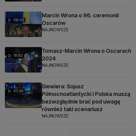
Marcin Wrona o 96. ceremonii
08:02
Oscarów
NAJNOWSZE
Tomasz-Marcin Wrona o Oscarach
15:52
2024
NAJNOWSZE
Siewiera: Sojusz
01:38
Północnoatlantycki i Polska muszą
bezwzględnie brać pod uwagę
również taki scenariusz
NAJNOWSZE