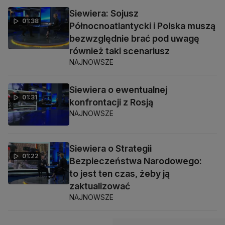
Siewiera: Sojusz
01:38
Północnoatlantycki i Polska muszą
bezwzględnie brać pod uwagę
również taki scenariusz
NAJNOWSZE
Siewiera o ewentualnej
01:31
konfrontacji z Rosją
NAJNOWSZE
Siewiera o Strategii
01:22
Bezpieczeństwa Narodowego:
to jest ten czas, żeby ją
zaktualizować
NAJNOWSZE