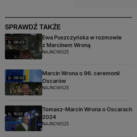
SPRAWDŹ TAKŻE
Ewa Puszczyńska w rozmowie
06:23
z Marcinem Wroną
NAJNOWSZE
Marcin Wrona o 96. ceremonii
08:02
Oscarów
NAJNOWSZE
Tomasz-Marcin Wrona o Oscarach
15:52
2024
NAJNOWSZE