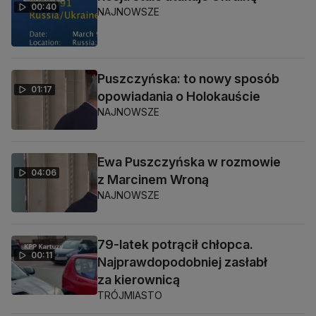
00:40
NAJNOWSZE
Puszczyńska: to nowy sposób
01:17
opowiadania o Holokauście
NAJNOWSZE
Ewa Puszczyńska w rozmowie
04:06
z Marcinem Wroną
NAJNOWSZE
79-latek potrącił chłopca.
00:11
Najprawdopodobniej zasłabł
za kierownicą
TRÓJMIASTO