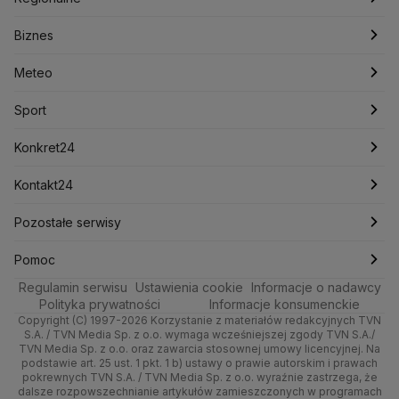
Konfederacja
Krajowa Administracja Skarbowa
Biznes
Podcasty
Kryptowaluty
Fakty po Faktach
Krzysztof Bosak
Krzysztof Hetman
Warszawa
Biznes
Lasy Państwowe
Lech Wałęsa
Lewica
Meteo
Artykuły
Fakty o Świecie
Łódź
Najnowsze
Meteo
Lotnisko Chopina
Lotto
Maciej Wąsik
Marcin Przydacz
Marcin Kierwiński
Marian Banaś
Sport
Newslettery
Ludzie Faktów
Katowice
Notowania
Pogoda godzinowa
Sport
Mariusz Błaszczak
Mariusz Kamiński
Mark Zuckerberg
Mateusz Morawiecki
Zdrowie
Kraków
Pieniądze
Pogoda długoterminowa
Piłka Nożna
Konkret24
Michał Kamiński
Technologia
Poznań
Nieruchomości
Pogoda na jutro
Ministerstwo Aktywów Państwowych
Tenis
Najnowsze
Kontakt24
Ministerstwo Edukacji i Nauki
Kultura i styl
Trójmiasto
Rynki
Pogoda na weekend
Kolarstwo
Polska
Najnowsze
Pozostałe serwisy
Ministerstwo Infrastruktury
Ministerstwo Kultury
Ministerstwo Obrony Narodowej
Ciekawostki
Wrocław
Dla firm
Najnowsze
Skoki Narciarskie
Świat
Gorące Tematy
TVN
Pomoc
Ministerstwo Rolnictwa
Regulamin serwisu
Quizy
Ustawienia cookie
Informacje o nadawcy
Ministerstwo Rozwoju i Technologii
Kielce
Handel
Polska
Sporty zimowe
Polityka
Wyślij zgłoszenie
Dzień Dobry TVN
Centrum pomocy
Polityka prywatności
Informacje konsumenckie
Ministerstwo Sportu i Turystyki
Copyright (C) 1997-2026 Korzystanie z materiałów redakcyjnych TVN
Tematy
Kujawsko-pomorskie
Ze świata
Prognoza
Lekkoatletyka
Zdrowie
Uwaga TVN
Ministerstwo Cyfryzacji
Test zgodności
S.A. / TVN Media Sp. z o.o. wymaga wcześniejszej zgody TVN S.A./
TVN Media Sp. z o.o. oraz zawarcia stosownej umowy licencyjnej. Na
Ministerstwo Edukacji Narodowej
Lublin
podstawie art. 25 ust. 1 pkt. 1 b) ustawy o prawie autorskim i prawach
Tech
Świat
Siatkówka
Tech
HGTV
Oglądaj na TV
Ministerstwo Finansów
pokrewnych TVN S.A. / TVN Media Sp. z o.o. wyraźnie zastrzega, że
dalsze rozpowszechnianie artykułów zamieszczonych w programach
Ministerstwo Klimatu i Środowiska