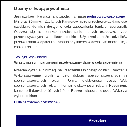
Dbamy o Twoją prywatność
Jeśli użytkownik wyrazi na to zgodę, my, nasze
podmioty stowarzyszone
i
IAB oraz
30
innych Zaufanych Partnerów może przechowywać dane osob
uzyskiwać do nich dostęp w celu zapewnienia bardziej spersonal
Odbywa się to poprzez przetwarzanie danych osobowych zeb
przechowywanych w plikach cookie. Użytkownik może udzielić/w
przetwarzaniu w oparciu o uzasadniony interes w dowolnym momencie, kl
cookie i reklam”.
Polityka Prywatności
Wraz z naszymi partnerami przetwarzamy dane w celu zapewnienia:
Przechowywanie informacji na urządzeniu lub dostęp do nich. Tworzenie pr
Wykorzystywanie profili w celu doboru spersonalizowanych tre
spersonalizowanych reklam. Pomiar efektywności treści. Wyk
spersonalizowanych reklam. Pomiar efektywności reklam. Rozumienie
kombinacji danych z różnych źródeł. Rozwój i ulepszanie usług. Wykorz
wyboru reklam.
Lista partnerów (dostawców)
Bartek Rainski: mogło się skończyć tylk
Akceptuję
na nominacjach i super, że się skończył