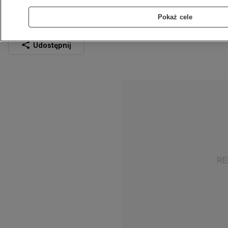
na dwóch nagrodach
Pokaż cele
11.03.2024
3 min
Źródło:
TVN24
Udostępnij