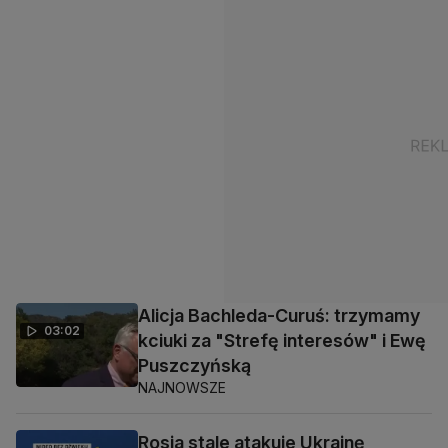
Alicja Bachleda-Curuś: trzymamy
03:02
kciuki za "Strefę interesów" i Ewę
Puszczyńską
NAJNOWSZE
Rosja stale atakuje Ukrainę