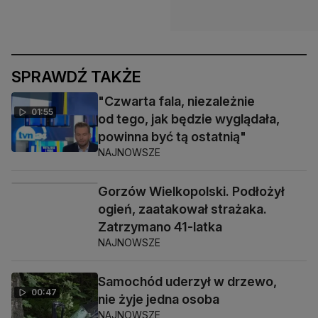
SPRAWDŹ TAKŻE
"Czwarta fala, niezależnie
01:55
od tego, jak będzie wyglądała,
powinna być tą ostatnią"
NAJNOWSZE
Gorzów Wielkopolski. Podłożył
00:32
ogień, zaatakował strażaka.
Zatrzymano 41-latka
NAJNOWSZE
Samochód uderzył w drzewo,
00:47
nie żyje jedna osoba
NAJNOWSZE