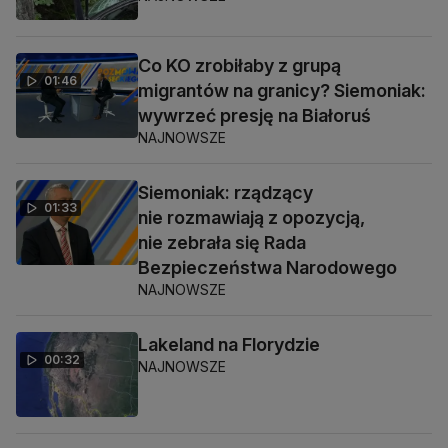
Co KO zrobiłaby z grupą
01:46
migrantów na granicy? Siemoniak:
wywrzeć presję na Białoruś
NAJNOWSZE
Siemoniak: rządzący
01:33
nie rozmawiają z opozycją,
nie zebrała się Rada
Bezpieczeństwa Narodowego
NAJNOWSZE
Lakeland na Florydzie
00:32
NAJNOWSZE