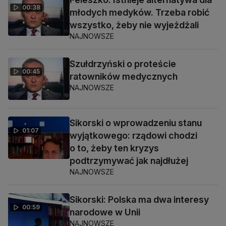
00:38
młodych medyków. Trzeba robić
wszystko, żeby nie wyjeżdżali
NAJNOWSZE
Szułdrzyński o proteście
00:45
ratowników medycznych
NAJNOWSZE
Sikorski o wprowadzeniu stanu
01:07
wyjątkowego: rządowi chodzi
o to, żeby ten kryzys
podtrzymywać jak najdłużej
NAJNOWSZE
Sikorski: Polska ma dwa interesy
00:59
narodowe w Unii
NAJNOWSZE