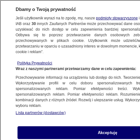
Dbamy o Twoją prywatność
Jeśli użytkownik wyrazi na to zgodę, my, nasze
podmioty stowarzyszone
i
IAB oraz
30
innych Zaufanych Partnerów może przechowywać dane osob
uzyskiwać do nich dostęp w celu zapewnienia bardziej spersonal
Odbywa się to poprzez przetwarzanie danych osobowych zeb
przechowywanych w plikach cookie. Użytkownik może udzielić/w
przetwarzaniu w oparciu o uzasadniony interes w dowolnym momencie, kl
cookie i reklam”.
Polityka Prywatności
Wraz z naszymi partnerami przetwarzamy dane w celu zapewnienia:
Przechowywanie informacji na urządzeniu lub dostęp do nich. Tworzenie pr
Wykorzystywanie profili w celu doboru spersonalizowanych tre
spersonalizowanych reklam. Pomiar efektywności treści. Wyk
spersonalizowanych reklam. Pomiar efektywności reklam. Rozumienie
kombinacji danych z różnych źródeł. Rozwój i ulepszanie usług. Wykorz
wyboru reklam.
Lista partnerów (dostawców)
Redaktor naczelny Tomasz Lis o tym,
Akceptuję
czego życzy "Newsweekowi" z okazji