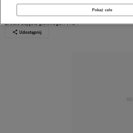
20-lecia tygodnika
Pokaż cele
6.09.2021
1 min
Źródło:
TVN24
Źródło zdjęcia głównego:
TVN24
Udostępnij