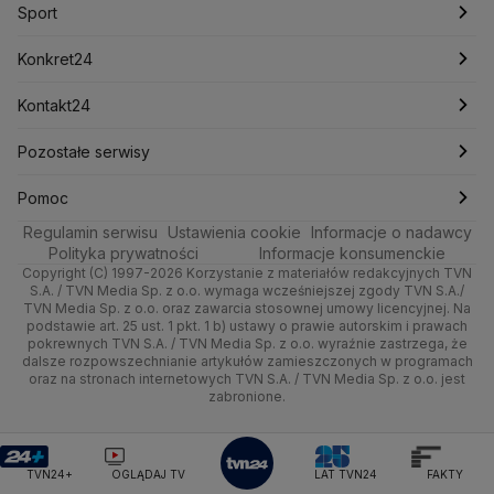
Sport
Newslettery
Ludzie Faktów
Katowice
Notowania
Pogoda godzinowa
Sport
Mariusz Błaszczak
Mariusz Kamiński
Mark Zuckerberg
Mateusz Morawiecki
Zdrowie
Kraków
Pieniądze
Pogoda długoterminowa
Piłka Nożna
Konkret24
Michał Kamiński
Technologia
Poznań
Nieruchomości
Pogoda na jutro
Ministerstwo Aktywów Państwowych
Tenis
Najnowsze
Kontakt24
Ministerstwo Edukacji i Nauki
Kultura i styl
Trójmiasto
Rynki
Pogoda na weekend
Kolarstwo
Polska
Najnowsze
Pozostałe serwisy
Ministerstwo Infrastruktury
Ministerstwo Kultury
Ministerstwo Obrony Narodowej
Ciekawostki
Wrocław
Dla firm
Najnowsze
Skoki Narciarskie
Świat
Gorące Tematy
TVN
Pomoc
Ministerstwo Rolnictwa
Regulamin serwisu
Quizy
Ustawienia cookie
Informacje o nadawcy
Ministerstwo Rozwoju i Technologii
Kielce
Handel
Polska
Sporty zimowe
Polityka
Wyślij zgłoszenie
Dzień Dobry TVN
Centrum pomocy
Polityka prywatności
Informacje konsumenckie
Ministerstwo Sportu i Turystyki
Copyright (C) 1997-2026 Korzystanie z materiałów redakcyjnych TVN
Tematy
Kujawsko-pomorskie
Ze świata
Prognoza
Lekkoatletyka
Zdrowie
Uwaga TVN
Ministerstwo Cyfryzacji
Test zgodności
S.A. / TVN Media Sp. z o.o. wymaga wcześniejszej zgody TVN S.A./
TVN Media Sp. z o.o. oraz zawarcia stosownej umowy licencyjnej. Na
Ministerstwo Edukacji Narodowej
Lublin
podstawie art. 25 ust. 1 pkt. 1 b) ustawy o prawie autorskim i prawach
Tech
Świat
Siatkówka
Tech
HGTV
Oglądaj na TV
Ministerstwo Finansów
pokrewnych TVN S.A. / TVN Media Sp. z o.o. wyraźnie zastrzega, że
dalsze rozpowszechnianie artykułów zamieszczonych w programach
Ministerstwo Klimatu i Środowiska
Lubuskie
Moto
Nauka
F1
Nauka
TVN Turbo
Zrealizuj voucher
oraz na stronach internetowych TVN S.A. / TVN Media Sp. z o.o. jest
Ministerstwo Nauki i Szkolnictwa Wyższego
zabronione.
Olsztyn
Dla seniora
Ciekawostki
Ministerstwo Sprawiedliwości
Rozrywka
TVN Style
Ministerstwo Rodziny, Pracy i Polityki Społecznej
Opole
Turystyka
Podróże
TVN7
Ministerstwo Spraw Zagranicznych
Moskwa
TVN24+
OGLĄDAJ TV
LAT TVN24
FAKTY