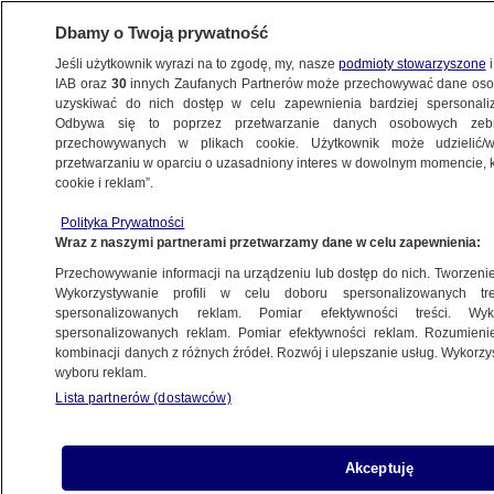
Dbamy o Twoją prywatność
Jeśli użytkownik wyrazi na to zgodę, my, nasze
podmioty stowarzyszone
i
IAB oraz
30
innych Zaufanych Partnerów może przechowywać dane osob
uzyskiwać do nich dostęp w celu zapewnienia bardziej spersonal
Odbywa się to poprzez przetwarzanie danych osobowych zeb
przechowywanych w plikach cookie. Użytkownik może udzielić/w
przetwarzaniu w oparciu o uzasadniony interes w dowolnym momencie, kl
cookie i reklam”.
Polityka Prywatności
Wraz z naszymi partnerami przetwarzamy dane w celu zapewnienia:
Przechowywanie informacji na urządzeniu lub dostęp do nich. Tworzenie pr
Wykorzystywanie profili w celu doboru spersonalizowanych tre
spersonalizowanych reklam. Pomiar efektywności treści. Wyk
spersonalizowanych reklam. Pomiar efektywności reklam. Rozumienie
kombinacji danych z różnych źródeł. Rozwój i ulepszanie usług. Wykorz
wyboru reklam.
Lista partnerów (dostawców)
Powodzie w stanie Kentucky
Akceptuję
18.02.2025
1 min
Źródło:
2025 Cable News Network All Rights Reserved