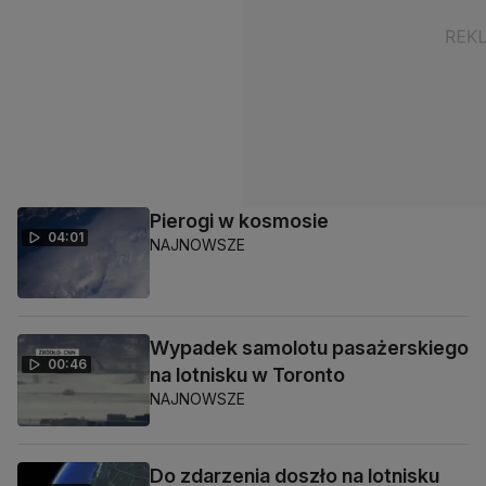
Pierogi w kosmosie
04:01
NAJNOWSZE
Wypadek samolotu pasażerskiego
00:46
na lotnisku w Toronto
NAJNOWSZE
Do zdarzenia doszło na lotnisku