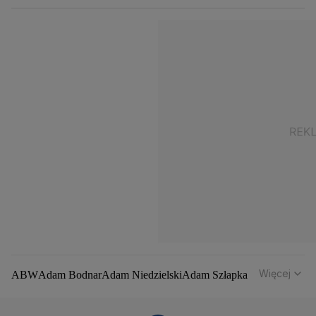
Więcej
ABW
Adam Bodnar
Adam Niedzielski
Adam Szłapka
Administracja Donalda Trumpa
Agencja Bezpieczeństwa Wewnętrznego
Agrounia