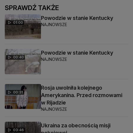
SPRAWDŹ TAKŻE
Powodzie w stanie Kentucky
01:00
NAJNOWSZE
Powodzie w stanie Kentucky
00:40
NAJNOWSZE
Rosja uwolniła kolejnego
00:31
Amerykanina. Przed rozmowami
w Rijadzie
NAJNOWSZE
Ukraina za obecnością misji
03:46
pokojowej