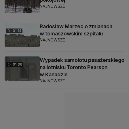
NAJNOWSZE
Radosław Marzec o zmianach
01:14
w tomaszowskim szpitalu
NAJNOWSZE
Wypadek samolotu pasażerskiego
01:36
na lotnisku Toronto Pearson
w Kanadzie
NAJNOWSZE