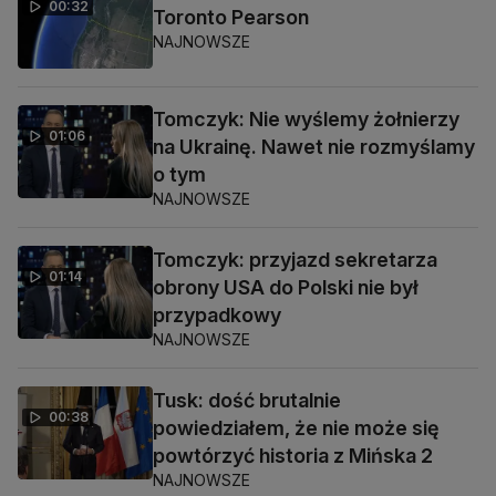
00:32
Toronto Pearson
NAJNOWSZE
Tomczyk: Nie wyślemy żołnierzy
01:06
na Ukrainę. Nawet nie rozmyślamy
o tym
NAJNOWSZE
Tomczyk: przyjazd sekretarza
01:14
obrony USA do Polski nie był
przypadkowy
NAJNOWSZE
Tusk: dość brutalnie
00:38
powiedziałem, że nie może się
powtórzyć historia z Mińska 2
NAJNOWSZE