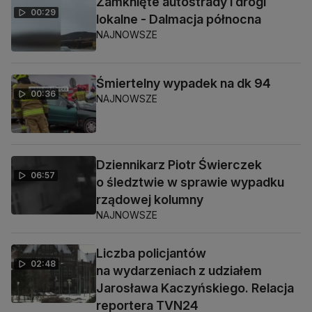
Zamknięte autostrady i drogi
00:29
lokalne - Dalmacja północna
NAJNOWSZE
Śmiertelny wypadek na dk 94
00:36
NAJNOWSZE
Dziennikarz Piotr Świerczek
06:57
o śledztwie w sprawie wypadku
rządowej kolumny
NAJNOWSZE
Liczba policjantów
02:48
na wydarzeniach z udziałem
Jarosława Kaczyńskiego. Relacja
reportera TVN24