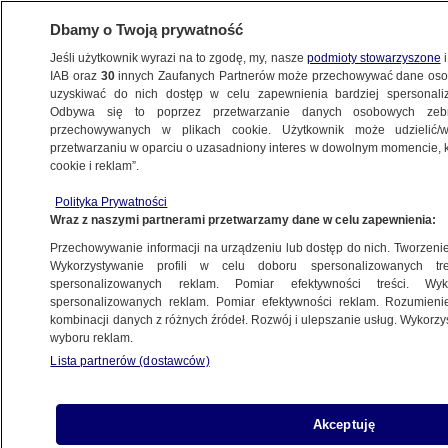
Dbamy o Twoją prywatność
Jeśli użytkownik wyrazi na to zgodę, my, nasze
podmioty stowarzyszone
i
IAB oraz
30
innych Zaufanych Partnerów może przechowywać dane osob
uzyskiwać do nich dostęp w celu zapewnienia bardziej spersonal
Odbywa się to poprzez przetwarzanie danych osobowych zeb
przechowywanych w plikach cookie. Użytkownik może udzielić/w
przetwarzaniu w oparciu o uzasadniony interes w dowolnym momencie, kl
cookie i reklam”.
Polityka Prywatności
Wraz z naszymi partnerami przetwarzamy dane w celu zapewnienia:
Przechowywanie informacji na urządzeniu lub dostęp do nich. Tworzenie pr
Wykorzystywanie profili w celu doboru spersonalizowanych tre
spersonalizowanych reklam. Pomiar efektywności treści. Wyk
spersonalizowanych reklam. Pomiar efektywności reklam. Rozumienie
kombinacji danych z różnych źródeł. Rozwój i ulepszanie usług. Wykorz
wyboru reklam.
Lista partnerów (dostawców)
Pandemia COVID-19 w Chinach
Akceptuję
27.02.2023
1 min
Źródło:
Reuters Archive