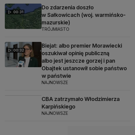
Do zdarzenia doszło
00:31
w Sałkowicach (woj. warmińsko-
mazurskie)
TRÓJMIASTO
Biejat: albo premier Morawiecki
00:32
oszukiwał opinię publiczną
albo jest jeszcze gorzej i pan
Obajtek ustanowił sobie państwo
w państwie
NAJNOWSZE
CBA zatrzymało Włodzimierza
01:56
Karpińskiego
NAJNOWSZE