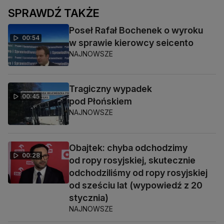
SPRAWDŹ TAKŻE
Poseł Rafał Bochenek o wyroku
00:54
w sprawie kierowcy seicento
NAJNOWSZE
Tragiczny wypadek
00:45
pod Płońskiem
NAJNOWSZE
Obajtek: chyba odchodzimy
00:28
od ropy rosyjskiej, skutecznie
odchodziliśmy od ropy rosyjskiej
od sześciu lat (wypowiedź z 20
stycznia)
NAJNOWSZE