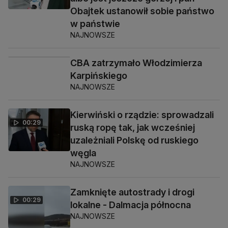
Obajtek ustanowił sobie państwo
w państwie
NAJNOWSZE
CBA zatrzymało Włodzimierza
01:56
Karpińskiego
NAJNOWSZE
Kierwiński o rządzie: sprowadzali
00:29
ruską ropę tak, jak wcześniej
uzależniali Polskę od ruskiego
węgla
NAJNOWSZE
Zamknięte autostrady i drogi
00:29
lokalne - Dalmacja północna
NAJNOWSZE