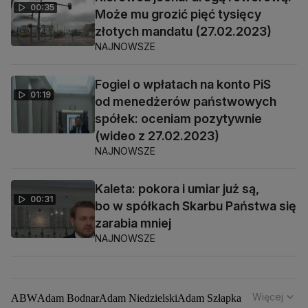
00:35
Może mu grozić pięć tysięcy
złotych mandatu (27.02.2023)
NAJNOWSZE
Fogiel o wpłatach na konto PiS
01:19
od menedżerów państwowych
spółek: oceniam pozytywnie
(wideo z 27.02.2023)
NAJNOWSZE
Kaleta: pokora i umiar już są,
00:31
bo w spółkach Skarbu Państwa się
zarabia mniej
NAJNOWSZE
Więcej
ABW
Adam Bodnar
Adam Niedzielski
Adam Szłapka