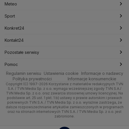
Meteo
Artykuły
Fakty o Świecie
Łódź
Najnowsze
Meteo
Lotnisko Chopina
Lotto
Maciej Wąsik
Marcin Przydacz
Marcin Kierwiński
Marian Banaś
Sport
Newslettery
Ludzie Faktów
Katowice
Notowania
Pogoda godzinowa
Sport
Mariusz Błaszczak
Mariusz Kamiński
Mark Zuckerberg
Mateusz Morawiecki
Zdrowie
Kraków
Pieniądze
Pogoda długoterminowa
Piłka Nożna
Konkret24
Michał Kamiński
Technologia
Poznań
Nieruchomości
Pogoda na jutro
Ministerstwo Aktywów Państwowych
Tenis
Najnowsze
Kontakt24
Ministerstwo Edukacji i Nauki
Kultura i styl
Trójmiasto
Rynki
Pogoda na weekend
Kolarstwo
Polska
Najnowsze
Pozostałe serwisy
Ministerstwo Infrastruktury
Ministerstwo Kultury
Ministerstwo Obrony Narodowej
Ciekawostki
Wrocław
Dla firm
Najnowsze
Skoki Narciarskie
Świat
Gorące Tematy
TVN
Pomoc
Ministerstwo Rolnictwa
Regulamin serwisu
Quizy
Ustawienia cookie
Informacje o nadawcy
Ministerstwo Rozwoju i Technologii
Kielce
Handel
Polska
Sporty zimowe
Polityka
Wyślij zgłoszenie
Dzień Dobry TVN
Centrum pomocy
Polityka prywatności
Informacje konsumenckie
Ministerstwo Sportu i Turystyki
Copyright (C) 1997-2026 Korzystanie z materiałów redakcyjnych TVN
Tematy
Kujawsko-pomorskie
Ze świata
Prognoza
Lekkoatletyka
Zdrowie
Uwaga TVN
Ministerstwo Cyfryzacji
Test zgodności
S.A. / TVN Media Sp. z o.o. wymaga wcześniejszej zgody TVN S.A./
TVN Media Sp. z o.o. oraz zawarcia stosownej umowy licencyjnej. Na
Ministerstwo Edukacji Narodowej
Lublin
podstawie art. 25 ust. 1 pkt. 1 b) ustawy o prawie autorskim i prawach
Tech
Świat
Siatkówka
Tech
HGTV
Oglądaj na TV
Ministerstwo Finansów
pokrewnych TVN S.A. / TVN Media Sp. z o.o. wyraźnie zastrzega, że
dalsze rozpowszechnianie artykułów zamieszczonych w programach
Ministerstwo Klimatu i Środowiska
Lubuskie
Moto
Nauka
F1
Nauka
TVN Turbo
Zrealizuj voucher
oraz na stronach internetowych TVN S.A. / TVN Media Sp. z o.o. jest
Ministerstwo Nauki i Szkolnictwa Wyższego
zabronione.
Olsztyn
Dla seniora
Ciekawostki
Ministerstwo Sprawiedliwości
Rozrywka
TVN Style