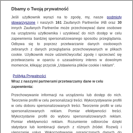
Dbamy o Twoją prywatność
SUBSKRYBUJ
Jeśli użytkownik wyrazi na to zgodę, my, nasze
podmioty
stowarzyszone
i naszych
161
Zaufanych Partnerów IAB oraz
30
innych Zaufanych Partnerów może przechowywać dane osobowe
na urządzeniu użytkownika i uzyskiwać do nich dostęp w celu
zapewnienia bardziej spersonalizowanego sposobu przeglądania.
Odbywa się to poprzez przetwarzanie danych osobowych
zebranych z danych przeglądania przechowywanych w plikach
cookie. Użytkownik może udzielić/wycofać zgodę i sprzeciwić się
przetwarzaniu w oparciu o uzasadniony interes w dowolnym
momencie, klikając przycisk „Ustawienia plików cookie i reklam”.
Polityka Prywatności
Wraz z naszymi partnerami przetwarzamy dane w celu
zapewnienia:
Tragiczny wypadek pod Płońskiem
Przechowywanie informacji na urządzeniu lub dostęp do nich.
Tworzenie profili w celu personalizacji treści. Wykorzystywanie profili
27.02.2023
1 min
w celu doboru spersonalizowanych treści. Tworzenie profili w celu
Źródło:
KW PSP Warszawa
spersonalizowanych reklam. Pomiar efektywności treści.
Wykorzystanie profili do wyboru spersonalizowanych reklam.
Udostępnij
Pomiar efektywności reklam. Rozumienie odbiorców dzięki
statystyce lub kombinacji danych z różnych źródeł. Rozwój i
ulepszanie usług. Wykorzystywanie ograniczonych danych do