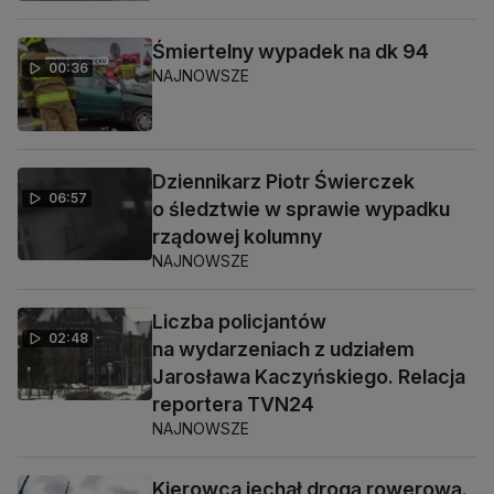
Śmiertelny wypadek na dk 94
00:36
NAJNOWSZE
Dziennikarz Piotr Świerczek
06:57
o śledztwie w sprawie wypadku
rządowej kolumny
NAJNOWSZE
Liczba policjantów
02:48
na wydarzeniach z udziałem
Jarosława Kaczyńskiego. Relacja
reportera TVN24
NAJNOWSZE
Kierowca jechał drogą rowerową.