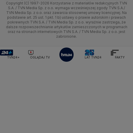
Ministerstwo Sportu i Turystyki
Copyright (C) 1997-2026 Korzystanie z materiałów redakcyjnych TVN
Tematy
Kujawsko-pomorskie
Ze świata
Prognoza
Lekkoatletyka
Zdrowie
Uwaga TVN
Ministerstwo Cyfryzacji
Test zgodności
S.A. / TVN Media Sp. z o.o. wymaga wcześniejszej zgody TVN S.A./
TVN Media Sp. z o.o. oraz zawarcia stosownej umowy licencyjnej. Na
Ministerstwo Edukacji Narodowej
Lublin
podstawie art. 25 ust. 1 pkt. 1 b) ustawy o prawie autorskim i prawach
Tech
Świat
Siatkówka
Tech
HGTV
Oglądaj na TV
Ministerstwo Finansów
pokrewnych TVN S.A. / TVN Media Sp. z o.o. wyraźnie zastrzega, że
dalsze rozpowszechnianie artykułów zamieszczonych w programach
Ministerstwo Klimatu i Środowiska
Lubuskie
Moto
Nauka
F1
Nauka
TVN Turbo
Zrealizuj voucher
oraz na stronach internetowych TVN S.A. / TVN Media Sp. z o.o. jest
Ministerstwo Nauki i Szkolnictwa Wyższego
zabronione.
Olsztyn
Dla seniora
Ciekawostki
Ministerstwo Sprawiedliwości
Rozrywka
TVN Style
Ministerstwo Rodziny, Pracy i Polityki Społecznej
Opole
Turystyka
Podróże
TVN7
Ministerstwo Spraw Zagranicznych
Moskwa
TVN24+
OGLĄDAJ TV
LAT TVN24
FAKTY
Naczelny Sąd Administracyjny
Rzeszów
Smog
TTV
Najwyższa Izba Kontroli
Szczecin
Narodowe Centrum Badań i Rozwoju
Narodowy Bank Polski
Narodowy Fundusz Zdrowia
Białystok
NASA
NATO
Niemcy
Nord Stream 2
Nowa Lewica
Ordo Iuris
Organizacja Narodów Zjednoczonych
Orlen
Parlament Europejski
Partia Demokratyczna USA
Partia Republikańska
Pentagon
Piotr Gliński
PIT
PKB Polski
PKO BP
PKP Cargo
PKP Intercity
PKP PLK