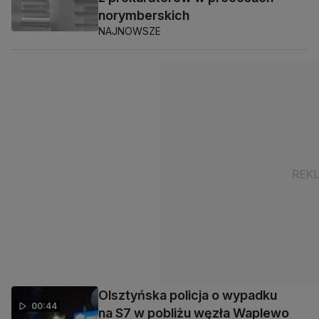
norymberskich
NAJNOWSZE
Olsztyńska policja o wypadku
00:44
na S7 w pobliżu węzła Waplewo