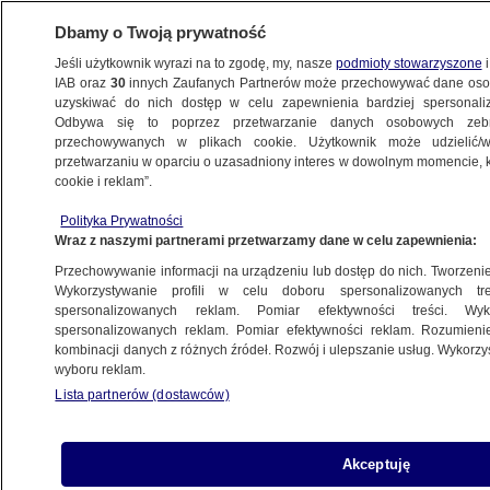
Dbamy o Twoją prywatność
Jeśli użytkownik wyrazi na to zgodę, my, nasze
podmioty stowarzyszone
i
IAB oraz
30
innych Zaufanych Partnerów może przechowywać dane osob
uzyskiwać do nich dostęp w celu zapewnienia bardziej spersonal
Odbywa się to poprzez przetwarzanie danych osobowych zeb
przechowywanych w plikach cookie. Użytkownik może udzielić/w
przetwarzaniu w oparciu o uzasadniony interes w dowolnym momencie, kl
cookie i reklam”.
Polityka Prywatności
Wraz z naszymi partnerami przetwarzamy dane w celu zapewnienia:
Przechowywanie informacji na urządzeniu lub dostęp do nich. Tworzenie pr
Wykorzystywanie profili w celu doboru spersonalizowanych tre
spersonalizowanych reklam. Pomiar efektywności treści. Wyk
spersonalizowanych reklam. Pomiar efektywności reklam. Rozumienie
kombinacji danych z różnych źródeł. Rozwój i ulepszanie usług. Wykorz
wyboru reklam.
Lista partnerów (dostawców)
Izdebska o projektach pomocowych dl
Akceptuję
Ukraińców od fundacji Teofi Polskie