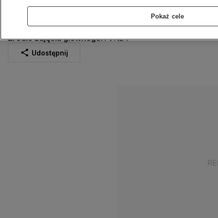
Serce
Pokaż cele
9.04.2023
1 min
Źródło:
TVN24
Źródło zdjęcia głównego:
TVN24
Udostępnij