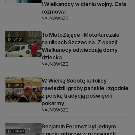
i Wielkanocy w cieniu wojny. Cała
rozmowa
NAJNOWSZE
To MotoZające i MotoKurczaki
01:01
na ulicach Szczecina. Z okazji
Wielkanocy odwiedzają domy
dziecka
NAJNOWSZE
W Wielką Sobotę katolicy
00:31
nawiedzili groby pańskie i zgodnie
z polską tradycją poświęcili
pokarmy
NAJNOWSZE
Benjamin Ferencz był jednym
00:43
z prokuratorów w procesach