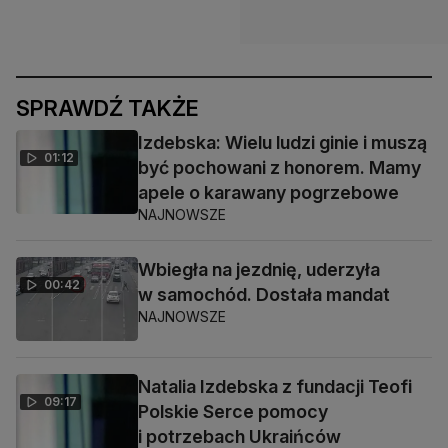
SPRAWDŹ TAKŻE
Izdebska: Wielu ludzi ginie i muszą
01:12
być pochowani z honorem. Mamy
apele o karawany pogrzebowe
NAJNOWSZE
Wbiegła na jezdnię, uderzyła
00:42
w samochód. Dostała mandat
NAJNOWSZE
Natalia Izdebska z fundacji Teofi
09:17
Polskie Serce pomocy
i potrzebach Ukraińców