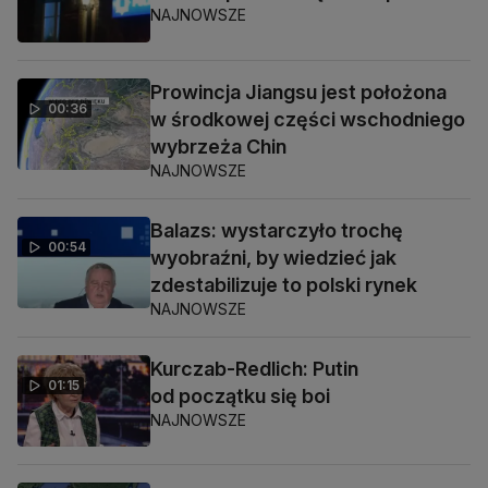
NAJNOWSZE
Prowincja Jiangsu jest położona
00:36
w środkowej części wschodniego
wybrzeża Chin
NAJNOWSZE
Balazs: wystarczyło trochę
00:54
wyobraźni, by wiedzieć jak
zdestabilizuje to polski rynek
NAJNOWSZE
Kurczab-Redlich: Putin
01:15
od początku się boi
NAJNOWSZE