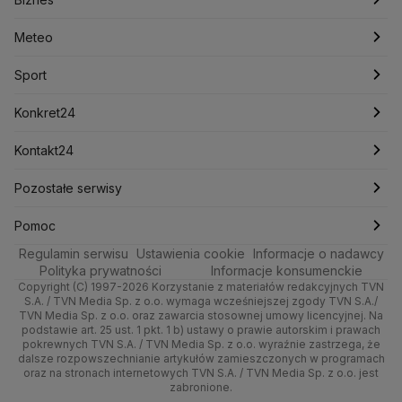
Lasy Państwowe
Lech Wałęsa
Lewica
Meteo
Artykuły
Fakty o Świecie
Łódź
Najnowsze
Meteo
Lotnisko Chopina
Lotto
Maciej Wąsik
Marcin Przydacz
Marcin Kierwiński
Marian Banaś
Sport
Newslettery
Ludzie Faktów
Katowice
Notowania
Pogoda godzinowa
Sport
Mariusz Błaszczak
Mariusz Kamiński
Mark Zuckerberg
Mateusz Morawiecki
Zdrowie
Kraków
Pieniądze
Pogoda długoterminowa
Piłka Nożna
Konkret24
Michał Kamiński
Technologia
Poznań
Nieruchomości
Pogoda na jutro
Ministerstwo Aktywów Państwowych
Tenis
Najnowsze
Kontakt24
Ministerstwo Edukacji i Nauki
Kultura i styl
Trójmiasto
Rynki
Pogoda na weekend
Kolarstwo
Polska
Najnowsze
Pozostałe serwisy
Ministerstwo Infrastruktury
Ministerstwo Kultury
Ministerstwo Obrony Narodowej
Ciekawostki
Wrocław
Dla firm
Najnowsze
Skoki Narciarskie
Świat
Gorące Tematy
TVN
Pomoc
Ministerstwo Rolnictwa
Regulamin serwisu
Quizy
Ustawienia cookie
Informacje o nadawcy
Ministerstwo Rozwoju i Technologii
Kielce
Handel
Polska
Sporty zimowe
Polityka
Wyślij zgłoszenie
Dzień Dobry TVN
Centrum pomocy
Polityka prywatności
Informacje konsumenckie
Ministerstwo Sportu i Turystyki
Copyright (C) 1997-2026 Korzystanie z materiałów redakcyjnych TVN
Tematy
Kujawsko-pomorskie
Ze świata
Prognoza
Lekkoatletyka
Zdrowie
Uwaga TVN
Ministerstwo Cyfryzacji
Test zgodności
S.A. / TVN Media Sp. z o.o. wymaga wcześniejszej zgody TVN S.A./
TVN Media Sp. z o.o. oraz zawarcia stosownej umowy licencyjnej. Na
Ministerstwo Edukacji Narodowej
Lublin
podstawie art. 25 ust. 1 pkt. 1 b) ustawy o prawie autorskim i prawach
Tech
Świat
Siatkówka
Tech
HGTV
Oglądaj na TV
Ministerstwo Finansów
pokrewnych TVN S.A. / TVN Media Sp. z o.o. wyraźnie zastrzega, że
dalsze rozpowszechnianie artykułów zamieszczonych w programach
Ministerstwo Klimatu i Środowiska
Lubuskie
Moto
Nauka
F1
Nauka
TVN Turbo
Zrealizuj voucher
oraz na stronach internetowych TVN S.A. / TVN Media Sp. z o.o. jest
Ministerstwo Nauki i Szkolnictwa Wyższego
zabronione.