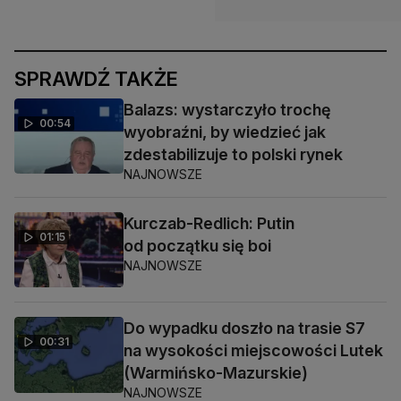
SPRAWDŹ TAKŻE
Balazs: wystarczyło trochę
00:54
wyobraźni, by wiedzieć jak
zdestabilizuje to polski rynek
NAJNOWSZE
Kurczab-Redlich: Putin
01:15
od początku się boi
NAJNOWSZE
Do wypadku doszło na trasie S7
00:31
na wysokości miejscowości Lutek
(Warmińsko-Mazurskie)
NAJNOWSZE