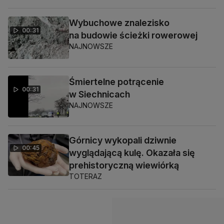
Wybuchowe znalezisko
00:31
na budowie ścieżki rowerowej
NAJNOWSZE
Śmiertelne potrącenie
00:31
w Siechnicach
NAJNOWSZE
Górnicy wykopali dziwnie
00:45
wyglądającą kulę. Okazała się
prehistoryczną wiewiórką
TOTERAZ