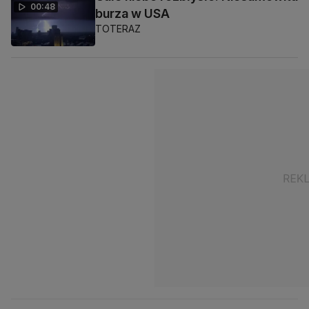
00:48
burza w USA
TOTERAZ