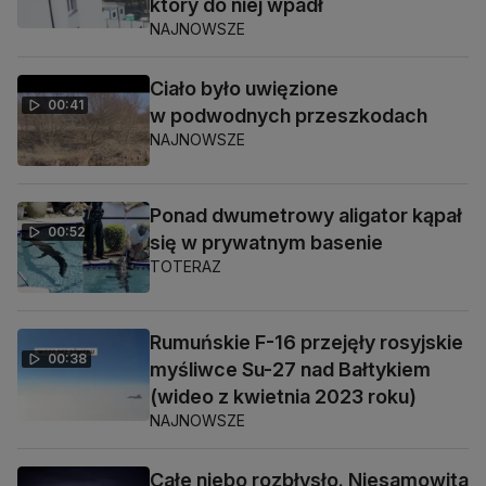
który do niej wpadł
NAJNOWSZE
Ciało było uwięzione
00:41
w podwodnych przeszkodach
NAJNOWSZE
Ponad dwumetrowy aligator kąpał
00:52
się w prywatnym basenie
TOTERAZ
Rumuńskie F-16 przejęły rosyjskie
00:38
myśliwce Su-27 nad Bałtykiem
(wideo z kwietnia 2023 roku)
NAJNOWSZE
Całe niebo rozbłysło. Niesamowita