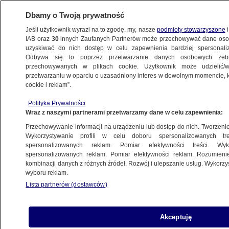
Dbamy o Twoją prywatność
Jeśli użytkownik wyrazi na to zgodę, my, nasze
podmioty stowarzyszone
i
IAB oraz
30
innych Zaufanych Partnerów może przechowywać dane osob
uzyskiwać do nich dostęp w celu zapewnienia bardziej spersonal
Odbywa się to poprzez przetwarzanie danych osobowych zeb
przechowywanych w plikach cookie. Użytkownik może udzielić/w
przetwarzaniu w oparciu o uzasadniony interes w dowolnym momencie, kl
cookie i reklam”.
Polityka Prywatności
Wraz z naszymi partnerami przetwarzamy dane w celu zapewnienia:
Przechowywanie informacji na urządzeniu lub dostęp do nich. Tworzenie pr
Wykorzystywanie profili w celu doboru spersonalizowanych tre
spersonalizowanych reklam. Pomiar efektywności treści. Wyk
spersonalizowanych reklam. Pomiar efektywności reklam. Rozumienie
kombinacji danych z różnych źródeł. Rozwój i ulepszanie usług. Wykorz
wyboru reklam.
Lista partnerów (dostawców)
Prowincja Jiangsu jest położona w
Akceptuję
środkowej części wschodniego