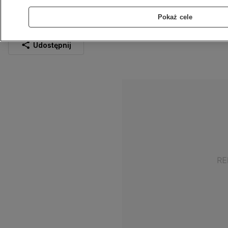
wybrzeża Chin
Pokaż cele
8.04.2023
1 min
Źródło:
Google Earth
Udostępnij