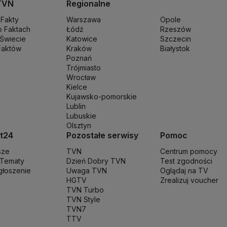
TVN
Regionalne
iusz Błaszczak
Mariusz Kamiński
Mark Zuckerberg
Mateusz Morawiec
 Fakty
Warszawa
Opole
ki
Ministerstwo Infrastruktury
Ministerstwo Kultury
Ministerstwo Obro
o Faktach
Łódź
Rzeszów
ki
Ministerstwo Cyfryzacji
Ministerstwo Edukacji Narodowej
Ministerst
 Świecie
Katowice
Szczecin
dliwości
Faktów
Ministerstwo Rodziny, Pracy i Polityki Społecznej
Kraków
Białystok
Ministerstw
Poznań
Centrum Badań i Rozwoju
Narodowy Bank Polski
Narodowy Fundusz
Trójmiasto
en
Parlament Europejski
Partia Demokratyczna USA
Partia Republikańs
Wrocław
T
Poczta Polska
Policja
Polska 2050
Polska Armia
Prawo i Sprawiedliwo
Kielce
Kujawsko-pomorskie
trów
Rafał Trzaskowki
Rafał Bochenek
Robert Biedroń
Ropa naftowa
Ro
Lublin
szy
Służba Ochrony Państwa
Służba Więzienna
Sąd apelacyjny
Samorząd
Lubuskie
a
Stopy procentowe
Straż Graniczna
Straż miejska
Straż pożarna
Strajk
Su
Olsztyn
unał Konstytucyjny
Trzecia Droga
TSUE
Uchodźcy
Ukraina
Unia Europe
t24
Pozostałe serwisy
Pomoc
na na Ukrainie
Wojska Obrony Terytorialnej
Wojsko
Wybory Prezydenc
sze
TVN
Centrum pomocy
 Tematy
Dzień Dobry TVN
Test zgodności
zgłoszenie
Uwaga TVN
Oglądaj na TV
HGTV
Zrealizuj voucher
TVN Turbo
TVN Style
TVN7
TTV