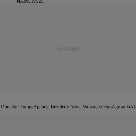
NAJNOWSZE
a Donalda Trumpa
Agencja Bezpieczeństwa Wewnętrznego
Agrounia
Al
ej Duda
Białoruś
Bitcoin
Biuro Bezpieczeństwa Narodowego
Bliski Wsc
by zakaźne
CIA
COVID-19
Cyberbezpieczeństwo
Daniel Obajtek
Darius
pot
Francja
Jacek Sasin
Jacek Sutryk
Jacek Siewiera
Jan Grabiec
Jarosław
owa
Kryptowaluty
Krzysztof Bosak
Krzysztof Hetman
Lasy Państwowe
Le