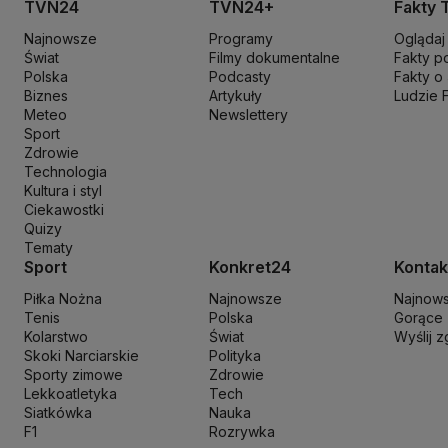
TVN24
TVN24+
Fakty 
Maciej Wąsik
Marcin Przydacz
Marcin Kierwiński
Marian Banaś
Mar
Najnowsze
Programy
Oglądaj
Ministerstwo Aktywów Państwowych
Ministerstwo Edukacji i Nau
Świat
Filmy dokumentalne
Fakty p
Ministerstwo Rozwoju i Technologii
Ministerstwo Sportu i Turysty
Polska
Podcasty
Fakty o
Ministerstwo Nauki i Szkolnictwa Wyższego
Biznes
Artykuły
Ministerstwo Sprawie
Ludzie 
Meteo
Newslettery
Naczelny Sąd Administracyjny
Najwyższa Izba Kontroli
Narodowe 
Sport
Nowa Lewica
Ordo Iuris
Organizacja Narodów Zjednoczonych
Orl
Zdrowie
PKP Cargo
PKP Intercity
PKP PLK
Platforma Obywatelska
PLL LO
Technologia
Kultura i styl
Prokuratura Krajowa
Przemysław Czarnek
Rada Europy
Rada Minis
Ciekawostki
Rzecznik Praw Dziecka
Rzecznik Praw Obywatelskich
Sąd Najwyż
Quizy
Sławomir Mentzen
Sojusz Lewicy Demokratycznej
Solidarna Polsk
Tematy
Szymon Hołownia
Tadeusz Rydzyk
TikTok
Tobiasz Bocheński
Tryb
Sport
Konkret24
Kontak
Włodzimierz Wróbel
WHO
Władimir Putin
Wołodymyr Zełenski
Woj
Piłka Nożna
Najnowsze
Najnow
Tenis
Polska
Gorące
Kolarstwo
Świat
Wyślij 
Skoki Narciarskie
Polityka
Sporty zimowe
Zdrowie
Lekkoatletyka
Tech
Siatkówka
Nauka
F1
Rozrywka