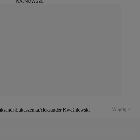
NAJNOWSZE
Więcej
aksandr Łukaszenka
Aleksander Kwaśniewski
hód
Bomba atomowa
Borys Budka
Bruksela
CBŚP
CBA
z Klimczak
Dariusz Korneluk
Dariusz Matecki
 Kaczyński
J.D. Vance
Joe Biden
Justin Trudeau
Kanada
ch Wałęsa
Lewica
Lotnisko Chopina
Lotto