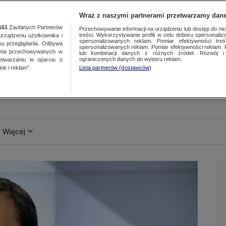
Wraz z naszymi partnerami przetwarzamy dane
161
Zaufanych Partnerów
Przechowywanie informacji na urządzeniu lub dostęp do nich.
treści. Wykorzystywanie profili w celu doboru spersonalizo
ządzeniu użytkownika i
spersonalizowanych reklam. Pomiar efektywności treś
bu przeglądania. Odbywa
spersonalizowanych reklam. Pomiar efektywności reklam. 
ania przechowywanych w
lub kombinacji danych z różnych źródeł. Rozwój i 
ograniczonych danych do wyboru reklam.
zetwarzaniu w oparciu o
ie i reklam”.
Lista partnerów (dostawców)
Więcej