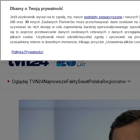
Dbamy o Twoją prywatność
Jeśli użytkownik wyrazi na to zgodę, my, nasze
podmioty stowarzyszone
i naszych
IAB oraz
30
innych Zaufanych Partnerów może przechowywać dane osobowe na ur
uzyskiwać do nich dostęp w celu zapewnienia bardziej spersonalizowanego sposo
się to poprzez przetwarzanie danych osobowych zebranych z danych przegląd
plikach cookie. Użytkownik może udzielić/wycofać zgodę i sprzeciwić się pr
uzasadniony interes w dowolnym momencie, klikając przycisk „Ustawienia plików cook
Polityka Prywatności
Oglądaj TVN24
Najnowsze
Fakty
Świat
Polska
Regionalne