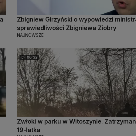
ta
Zbigniew Girzyński o wypowiedzi ministr
sprawiedliwości Zbigniewa Ziobry
NAJNOWSZE
00:32
Zwłoki w parku w Witoszynie. Zatrzyma
19-latka