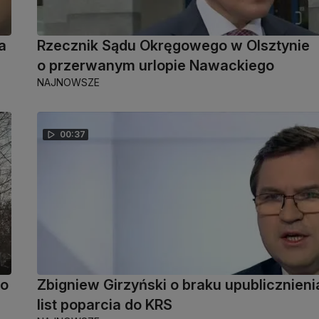
a
Rzecznik Sądu Okręgowego w Olsztynie
o przerwanym urlopie Nawackiego
NAJNOWSZE
00:37
no
Zbigniew Girzyński o braku upublicznieni
list poparcia do KRS