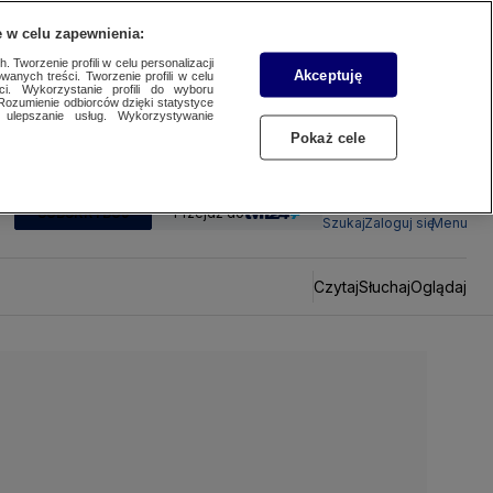
 w celu zapewnienia:
 Tworzenie profili w celu personalizacji
Akceptuję
wanych treści. Tworzenie profili w celu
ci. Wykorzystanie profili do wyboru
Rozumienie odbiorców dzięki statystyce
ulepszanie usług. Wykorzystywanie
Pokaż cele
SUBSKRYBUJ
Przejdź do
Szukaj
Zaloguj się
Menu
Czytaj
Słuchaj
Oglądaj