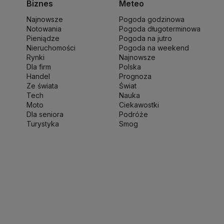
Biznes
Meteo
ki
Michał Kamiński
Najnowsze
Pogoda godzinowa
ny Narodowej
Ministerstwo Rolnictwa
Notowania
Pogoda długoterminowa
wo Finansów
Ministerstwo Klimatu i Środowiska
Pieniądze
Pogoda na jutro
o Spraw Zagranicznych
Nieruchomości
Moskwa
Pogoda na weekend
Rynki
Najnowsze
 Zdrowia
NASA
NATO
Niemcy
Nord Stream 2
Dla firm
Polska
ka
Pentagon
Piotr Gliński
PIT
PKB Polski
PKO BP
Handel
Prognoza
ść
Prezes NBP Adam Glapiński
Prezydent RP
Ze świata
Świat
Tech
Nauka
sja
Ryszard Petru
Ryszard Kalisz
Moto
Ciekawostki
 terytorialny
Sędziowie
Sejm
Senat RP
Dla seniora
Podróże
werenna Polska
Sztuczna inteligencja
Turystyka
Smog
jska
UOKiK
USA
Władysław Kosiniak-Kamysz
kie 2025
Zjednoczona Prawica