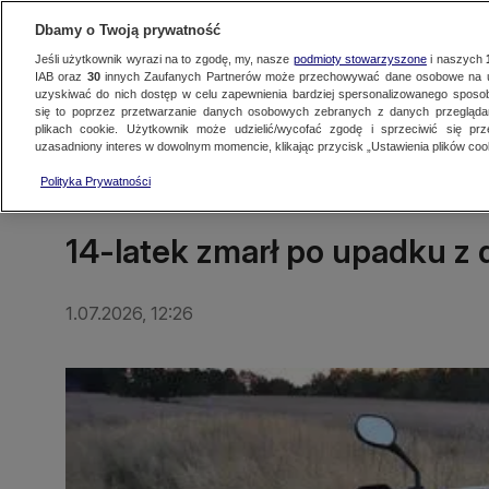
Dbamy o Twoją prywatność
Jeśli użytkownik wyrazi na to zgodę, my, nasze
podmioty stowarzyszone
i naszych
IAB oraz
30
innych Zaufanych Partnerów może przechowywać dane osobowe na ur
uzyskiwać do nich dostęp w celu zapewnienia bardziej spersonalizowanego sposo
się to poprzez przetwarzanie danych osobowych zebranych z danych przegląd
Oglądaj TVN24
Najnowsze
Fakty
Świat
Polska
Regionalne
plikach cookie. Użytkownik może udzielić/wycofać zgodę i sprzeciwić się pr
uzasadniony interes w dowolnym momencie, klikając przycisk „Ustawienia plików cook
Polityka Prywatności
LUBLIN
14-latek zmarł po upadku z
1.07.2026, 12:26