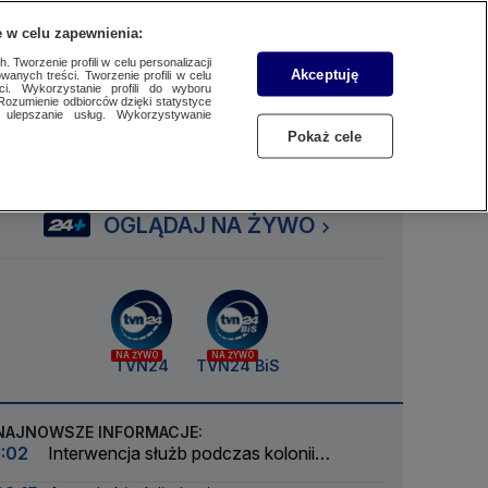
 w celu zapewnienia:
SUBSKRYBUJ
Przejdź do
Szukaj
Zaloguj się
Menu
 Tworzenie profili w celu personalizacji
Akceptuję
wanych treści. Tworzenie profili w celu
ci. Wykorzystanie profili do wyboru
Rozumienie odbiorców dzięki statystyce
ulepszanie usług. Wykorzystywanie
Czytaj
Słuchaj
Oglądaj
Pokaż cele
OGLĄDAJ NA ŻYWO
NA ŻYWO
NA ŻYWO
TVN24
TVN24 BiS
NAJNOWSZE INFORMACJE:
1:02
Interwencja służb podczas kolonii
żeglarskiej. Z wody wyciągnięto ponad 30 osób