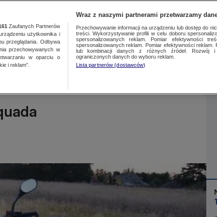
Wraz z naszymi partnerami przetwarzamy dane
161
Zaufanych Partnerów
Przechowywanie informacji na urządzeniu lub dostęp do nich.
treści. Wykorzystywanie profili w celu doboru spersonalizo
ządzeniu użytkownika i
spersonalizowanych reklam. Pomiar efektywności treś
bu przeglądania. Odbywa
spersonalizowanych reklam. Pomiar efektywności reklam. 
ania przechowywanych w
lub kombinacji danych z różnych źródeł. Rozwój i 
Więcej
ograniczonych danych do wyboru reklam.
zetwarzaniu w oparciu o
ie i reklam”.
Lista partnerów (dostawców)
 quada