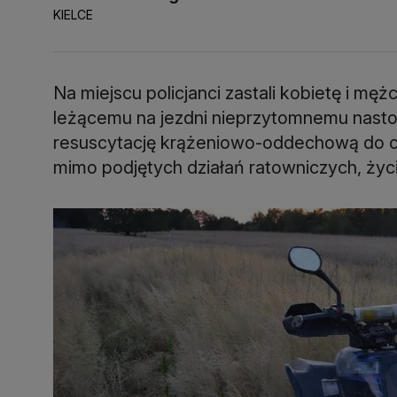
KIELCE
Na miejscu policjanci zastali kobietę i mę
leżącemu na jezdni nieprzytomnemu nastol
resuscytację krążeniowo-oddechową do cz
mimo podjętych działań ratowniczych, życi