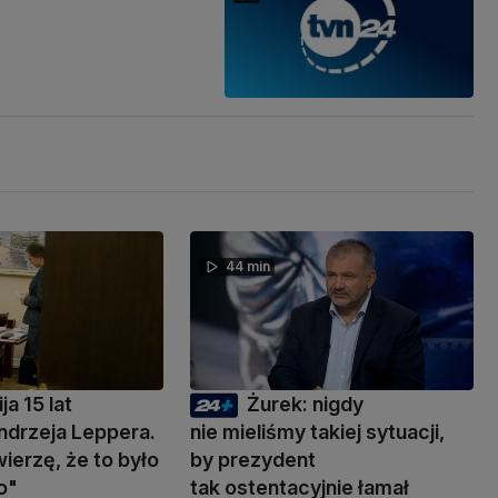
44 min
ja 15 lat
Żurek: nigdy
ndrzeja Leppera.
nie mieliśmy takiej sytuacji,
wierzę, że to było
by prezydent
o"
tak ostentacyjnie łamał