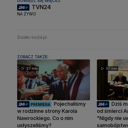
DOWIEDZ SIĘ WIĘCEJ:
TVN24
NA ŻYWO
Źródło: tvn24.pl
ZOBACZ TAKŻE:
27 min
57 min
Pojechaliśmy
Dziś mi
PREMIERA
w rodzinne strony Karola
od śmierci A
Nawrockiego. Co o nim
"Nigdy nie u
usłyszeliśmy?
samobójstw