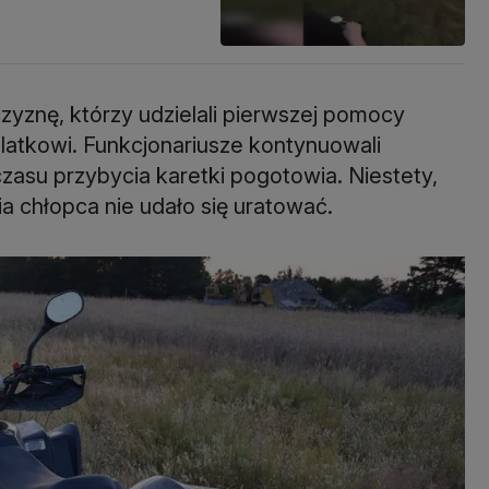
żczyznę, którzy udzielali pierwszej pomocy
atkowi. Funkcjonariusze kontynuowali
asu przybycia karetki pogotowia. Niestety,
a chłopca nie udało się uratować.