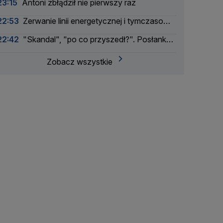
23:15
Antoni zbłądził nie pierwszy raz
22:53
Zerwanie linii energetycznej i tymczasowa
awaria prądu. Incydent bada Żandarmeria
22:42
"Skandal", "po co przyszedł?". Posłanka
Wojskowa
PiS krytykuje Morawieckiego i publikuje nagranie
Zobacz wszystkie