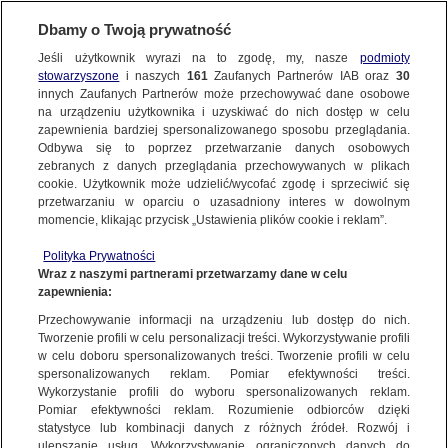
Dbamy o Twoją prywatność
SUBSKRYBUJ
Jeśli użytkownik wyrazi na to zgodę, my, nasze
podmioty
stowarzyszone
i naszych
161
Zaufanych Partnerów IAB oraz
30
LUBLIN
innych Zaufanych Partnerów może przechowywać dane osobowe
na urządzeniu użytkownika i uzyskiwać do nich dostęp w celu
Cofał i potrącił 70-latkę, nie przeżyła
zapewnienia bardziej spersonalizowanego sposobu przeglądania.
Odbywa się to poprzez przetwarzanie danych osobowych
zebranych z danych przeglądania przechowywanych w plikach
Oprac.
Martyna Sokołowska
cookie. Użytkownik może udzielić/wycofać zgodę i sprzeciwić się
8.07.2026, 11:53
przetwarzaniu w oparciu o uzasadniony interes w dowolnym
momencie, klikając przycisk „Ustawienia plików cookie i reklam”.
Posłuchaj artykułu
Polityka Prywatności
Czyta lektor AI
Wraz z naszymi partnerami przetwarzamy dane w celu
zapewnienia:
Przechowywanie informacji na urządzeniu lub dostęp do nich.
Tworzenie profili w celu personalizacji treści. Wykorzystywanie profili
w celu doboru spersonalizowanych treści. Tworzenie profili w celu
spersonalizowanych reklam. Pomiar efektywności treści.
Wykorzystanie profili do wyboru spersonalizowanych reklam.
Pomiar efektywności reklam. Rozumienie odbiorców dzięki
statystyce lub kombinacji danych z różnych źródeł. Rozwój i
ulepszanie usług. Wykorzystywanie ograniczonych danych do