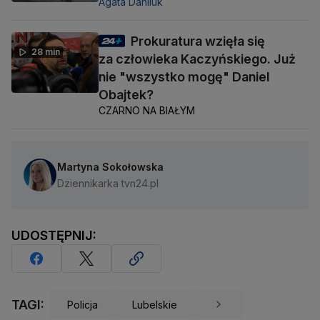
Agata Daniluk
Prokuratura wzięła się
28 min
za człowieka Kaczyńskiego. Już
nie "wszystko mogę" Daniel
Obajtek?
CZARNO NA BIAŁYM
Martyna Sokołowska
Dziennikarka tvn24.pl
UDOSTĘPNIJ:
TAGI:
Policja
Lubelskie