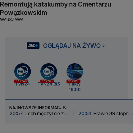
Remontują katakumby na Cmentarzu
Powązkowskim
WARSZAWA
OGLĄDAJ NA ŻYWO
NA ŻYWO
NA ŻYWO
NA ŻYWO
TVN24
TVN24 BiS
"Fakty"
19:00
NAJNOWSZE INFORMACJE:
20:57
Lech męczył się z
20:51
Prawie 39 stopni.
rywalem z Wysp Owczych.
skwar był największy
Rezerwowy bohaterem