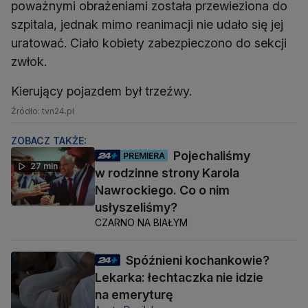
poważnymi obrażeniami została przewieziona do
szpitala, jednak mimo reanimacji nie udało się jej
uratować. Ciało kobiety zabezpieczono do sekcji
zwłok.
Kierujący pojazdem był trzeźwy.
Źródło: tvn24.pl
ZOBACZ TAKŻE:
Pojechaliśmy
PREMIERA
27 min
w rodzinne strony Karola
Nawrockiego. Co o nim
usłyszeliśmy?
CZARNO NA BIAŁYM
Spóźnieni kochankowie?
Lekarka: łechtaczka nie idzie
na emeryturę