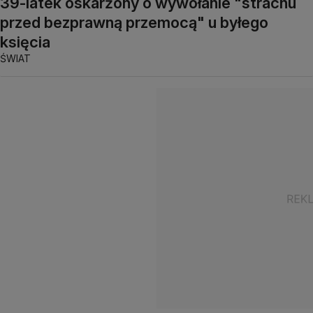
39-latek oskarżony o wywołanie "strachu
przed bezprawną przemocą" u byłego
księcia
ŚWIAT