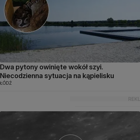
Dwa pytony owinięte wokół szyi.
Niecodzienna sytuacja na kąpielisku
ŁÓDŹ