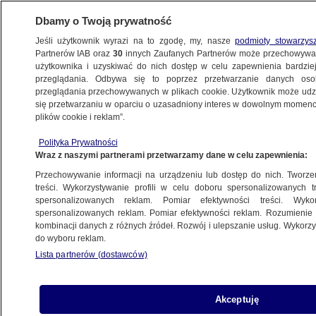
Dbamy o Twoją prywatność
Jeśli użytkownik wyrazi na to zgodę, my, nasze
podmioty stowarzys
Partnerów IAB oraz
30
innych Zaufanych Partnerów może przechowywa
użytkownika i uzyskiwać do nich dostęp w celu zapewnienia bardzi
przeglądania. Odbywa się to poprzez przetwarzanie danych os
przeglądania przechowywanych w plikach cookie. Użytkownik może udzie
ŁÓDŹ
się przetwarzaniu w oparciu o uzasadniony interes w dowolnym momencie
plików cookie i reklam”.
11-latka na rowerze potrącona przez auto.
Polityka Prywatności
Lądował śmigłowiec LPR
Wraz z naszymi partnerami przetwarzamy dane w celu zapewnienia:
Przechowywanie informacji na urządzeniu lub dostęp do nich. Tworzeni
Oprac.
Svitlana Kucherenko
treści. Wykorzystywanie profili w celu doboru spersonalizowanych tr
spersonalizowanych reklam. Pomiar efektywności treści. Wyko
30.05.2026, 17:03
spersonalizowanych reklam. Pomiar efektywności reklam. Rozumienie o
kombinacji danych z różnych źródeł. Rozwój i ulepszanie usług. Wykor
do wyboru reklam.
Posłuchaj artykułu
Czyta lektor AI
Lista partnerów (dostawców)
Akceptuję