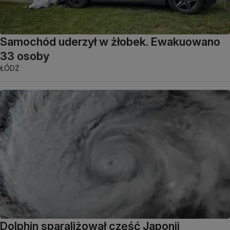
Samochód uderzył w żłobek. Ewakuowano
33 osoby
ŁÓDŹ
Dolphin sparaliżował część Japonii