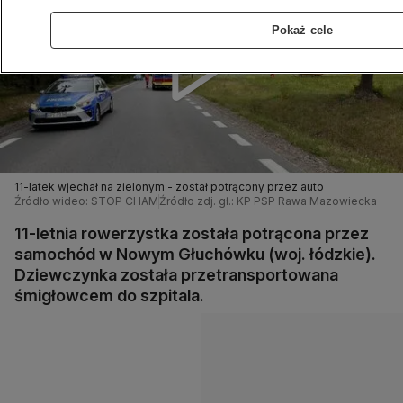
Pokaż cele
11-latek wjechał na zielonym - został potrącony przez auto
Źródło wideo: STOP CHAM
Źródło zdj. gł.: KP PSP Rawa Mazowiecka
11-letnia rowerzystka została potrącona przez
samochód w Nowym Głuchówku (woj. łódzkie).
Dziewczynka została przetransportowana
śmigłowcem do szpitala.