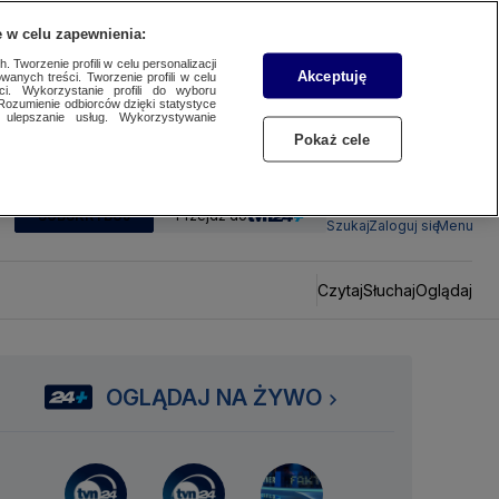
 w celu zapewnienia:
 Tworzenie profili w celu personalizacji
Akceptuję
wanych treści. Tworzenie profili w celu
ci. Wykorzystanie profili do wyboru
Rozumienie odbiorców dzięki statystyce
ulepszanie usług. Wykorzystywanie
Pokaż cele
SUBSKRYBUJ
Przejdź do
Szukaj
Zaloguj się
Menu
Czytaj
Słuchaj
Oglądaj
OGLĄDAJ NA ŻYWO