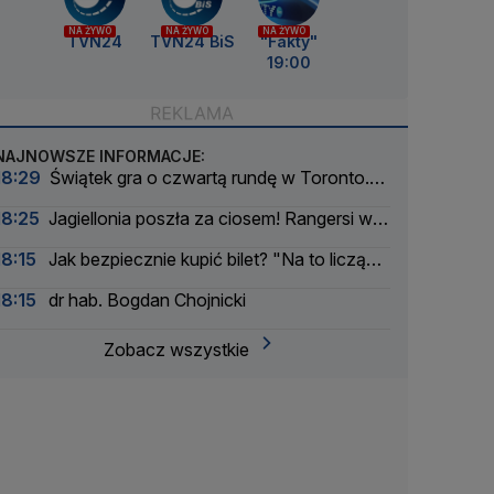
NA ŻYWO
NA ŻYWO
NA ŻYWO
TVN24
TVN24 BiS
"Fakty"
19:00
NAJNOWSZE INFORMACJE:
18:29
Świątek gra o czwartą rundę w Toronto.
Ta rywalka jej pasuje
18:25
Jagiellonia poszła za ciosem! Rangersi w
szoku
18:15
Jak bezpiecznie kupić bilet? "Na to liczą
cyberprzestępcy"
18:15
dr hab. Bogdan Chojnicki
Zobacz wszystkie