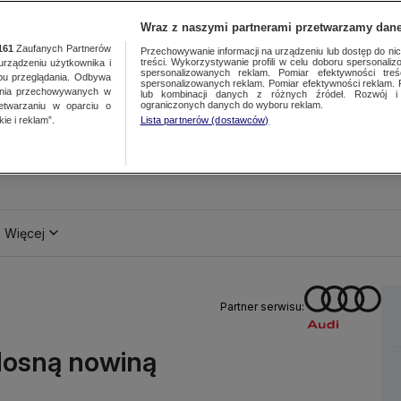
Wraz z naszymi partnerami przetwarzamy dane
161
Zaufanych Partnerów
Przechowywanie informacji na urządzeniu lub dostęp do nich.
treści. Wykorzystywanie profili w celu doboru spersonalizo
ządzeniu użytkownika i
spersonalizowanych reklam. Pomiar efektywności treś
bu przeglądania. Odbywa
spersonalizowanych reklam. Pomiar efektywności reklam. 
ania przechowywanych w
lub kombinacji danych z różnych źródeł. Rozwój i 
ograniczonych danych do wyboru reklam.
zetwarzaniu w oparciu o
ie i reklam”.
Lista partnerów (dostawców)
Więcej
Partner serwisu:
radosną nowiną