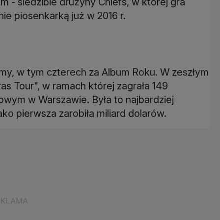
 - siedzibie drużyny Chiefs, w której gra
e piosenkarką już w 2016 r.
ammy, w tym czterech za Album Roku. W zeszłym
as Tour", w ramach której zagrała 149
owym w Warszawie. Była to najbardziej
ko pierwsza zarobiła miliard dolarów.