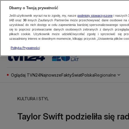
Dbamy o Twoją prywatność
Jeśli użytkownik wyrazi na to zgodę, my, nasze
podmioty stowarzyszone
i naszych
IAB oraz
30
innych Zaufanych Partnerów może przechowywać dane osobowe na ur
uzyskiwać do nich dostęp w celu zapewnienia bardziej spersonalizowanego sposo
się to poprzez przetwarzanie danych osobowych zebranych z danych przegląd
plikach cookie. Użytkownik może udzielić/wycofać zgodę i sprzeciwić się pr
uzasadniony interes w dowolnym momencie, klikając przycisk „Ustawienia plików cook
Polityka Prywatności
Oglądaj TVN24
Najnowsze
Fakty
Świat
Polska
Regionalne
KULTURA I STYL
Taylor Swift podzieliła się 