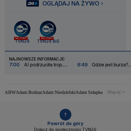
OGLĄDAJ NA ŻYWO
NA ŻYWO
NA ŻYWO
TVN24
TVN24 BiS
NAJNOWSZE INFORMACJE:
7:00
AI podrzuciła trop. I
6:49
Gdzie jest burza?
co dalej? "Kluczowe jest,
Intensywnie pada od ran
aby człowiek uczestniczył
w pętli
podejmowania decyzji"
Więcej
ABW
Adam Bodnar
Adam Niedzielski
Adam Szłapka
Administracja Donalda Trumpa
Agencja Bezpieczeństwa Wewnętrznego
Agrounia
Alaksandr Łukaszenka
Aleksander Kwaśniewski
Aleksandra Dulkiewicz
Alert RCB
Powrót do góry
Ambasada USA w Polsce
Andrzej Duda
Białoruś
Dołącz do społeczności TVN24: