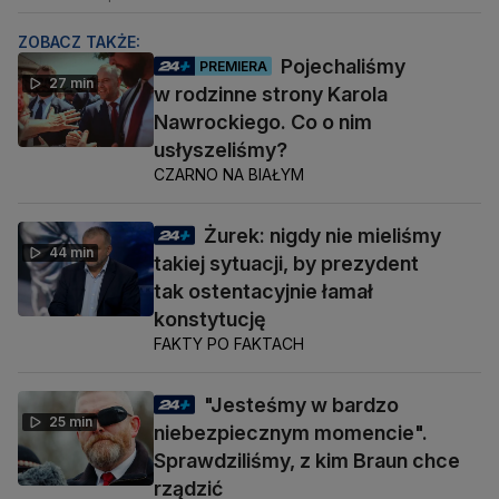
ZOBACZ TAKŻE:
Pojechaliśmy
PREMIERA
27 min
w rodzinne strony Karola
Nawrockiego. Co o nim
usłyszeliśmy?
CZARNO NA BIAŁYM
Żurek: nigdy nie mieliśmy
44 min
takiej sytuacji, by prezydent
tak ostentacyjnie łamał
konstytucję
FAKTY PO FAKTACH
"Jesteśmy w bardzo
25 min
niebezpiecznym momencie".
Sprawdziliśmy, z kim Braun chce
rządzić