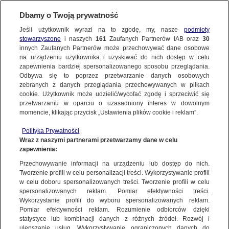
Dbamy o Twoją prywatność
SUBSKRYBUJ
Jeśli użytkownik wyrazi na to zgodę, my, nasze
podmioty
stowarzyszone
i naszych
161
Zaufanych Partnerów IAB oraz
30
KULTURA I STYL
innych Zaufanych Partnerów może przechowywać dane osobowe
na urządzeniu użytkownika i uzyskiwać do nich dostęp w celu
Nie żyje Alicja Wolska-Piesiewicz
zapewnienia bardziej spersonalizowanego sposobu przeglądania.
Odbywa się to poprzez przetwarzanie danych osobowych
zebranych z danych przeglądania przechowywanych w plikach
Maciej Wacławik
cookie. Użytkownik może udzielić/wycofać zgodę i sprzeciwić się
21.05.2026, 08:09
przetwarzaniu w oparciu o uzasadniony interes w dowolnym
momencie, klikając przycisk „Ustawienia plików cookie i reklam”.
Posłuchaj artykułu
Polityka Prywatności
Czyta lektor AI
Wraz z naszymi partnerami przetwarzamy dane w celu
zapewnienia:
Aktorka Alicja Wolska-Piesiewicz grała w wielu
Przechowywanie informacji na urządzeniu lub dostęp do nich.
kultowych serialach. Występowała między
Tworzenie profili w celu personalizacji treści. Wykorzystywanie profili
innymi w "Czterdziestolatku", "Nocach i dniach",
w celu doboru spersonalizowanych treści. Tworzenie profili w celu
spersonalizowanych reklam. Pomiar efektywności treści.
"Zmiennikach" i "07 zgłoś się". Informację o jej
Wykorzystanie profili do wyboru spersonalizowanych reklam.
śmierci przekazał Związek Artystów Scen
Pomiar efektywności reklam. Rozumienie odbiorców dzięki
Polskich.
statystyce lub kombinacji danych z różnych źródeł. Rozwój i
ulepszanie usług. Wykorzystywanie ograniczonych danych do