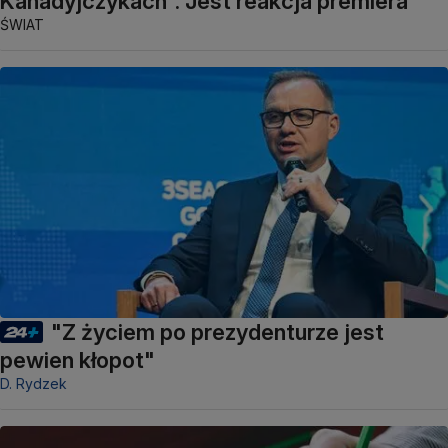
Kanadyjczykach". Jest reakcja premiera
ŚWIAT
"Z życiem po prezydenturze jest
pewien kłopot"
D. Rydzek