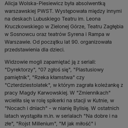
Alicja Wolska-Piesiewicz była absolwentką
warszawskiej PWST. Występowała między innymi
na deskach Lubuskiego Teatru im. Leona
Kruczkowskiego w Zielonej Górze, Teatru Zagłębia
w Sosnowcu oraz teatrów Syrena i Rampa w
Warszawie. Od początku lat 90. organizowała
przedstawienia dla dzieci.
Widzowie mogli zapamiętać ją z seriali:
"Dyrektorzy", "07 zgłoś się", "Plastusiowy
pamiętnik", "Rzeka kłamstwa" czy
"Czterdziestolatek", w którym zagrała koleżankę z
pracy Magdy Karwowskiej. W "Zmiennikach"
wcieliła się w rolę spikerki na stacji w Kutnie, w
"Nocach i dniach" - w nianię Bylisię. W ostatnich
latach wystąpiła m.in. w serialach "Na dobre i na
złe", "Rojst Millenium", "M jak miłość" i