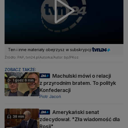
Ten i inne materiały obejrzysz w subskrypcji
Źródło: PAP, tvn24.pl
Autorka/Autor: bp/PKoz
ZOBACZ TAKŻE:
Machulski mówi o relacji
1 godz 6 min
z przyrodnim bratem. To polityk
Konfederacji
Piotr Jacoń
Amerykański senat
38 min
zdecydował. "Zła wiadomość dla
Rosji"