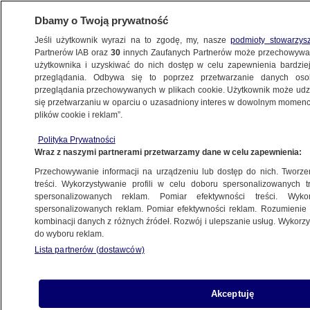
Dbamy o Twoją prywatność
Jeśli użytkownik wyrazi na to zgodę, my, nasze
podmioty stowarzys
Partnerów IAB oraz
30
innych Zaufanych Partnerów może przechowywa
użytkownika i uzyskiwać do nich dostęp w celu zapewnienia bardzi
przeglądania. Odbywa się to poprzez przetwarzanie danych os
przeglądania przechowywanych w plikach cookie. Użytkownik może udzie
KRAKÓW
się przetwarzaniu w oparciu o uzasadniony interes w dowolnym momencie
plików cookie i reklam”.
Atak na lekarkę w szpitalu. Pacjent
Polityka Prywatności
wtargnął do gabinetu
Wraz z naszymi partnerami przetwarzamy dane w celu zapewnienia:
Przechowywanie informacji na urządzeniu lub dostęp do nich. Tworzeni
30.10.2025, 08:13
treści. Wykorzystywanie profili w celu doboru spersonalizowanych tr
spersonalizowanych reklam. Pomiar efektywności treści. Wyko
Posłuchaj artykułu
spersonalizowanych reklam. Pomiar efektywności reklam. Rozumienie o
Czyta lektor AI
kombinacji danych z różnych źródeł. Rozwój i ulepszanie usług. Wykor
do wyboru reklam.
Lista partnerów (dostawców)
Akceptuję