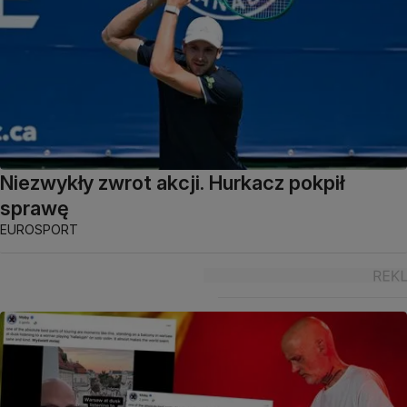
Niezwykły zwrot akcji. Hurkacz pokpił
sprawę
EUROSPORT