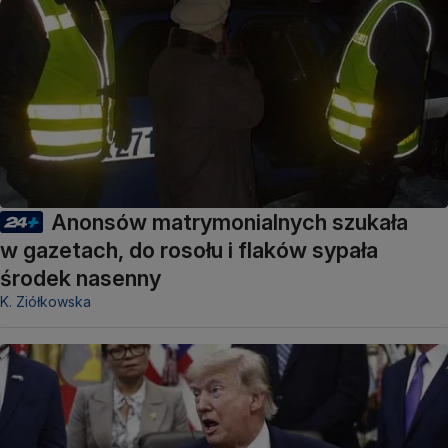
Anonsów matrymonialnych szukała
w gazetach, do rosołu i flaków sypała
środek nasenny
K. Ziółkowska