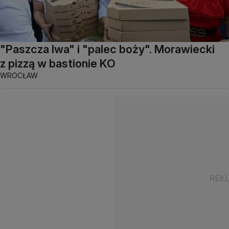
"Paszcza lwa" i "palec boży". Morawiecki
z pizzą w bastionie KO
WROCŁAW