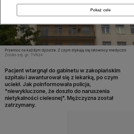
Pokaż cele
Przemoc na każdym dyżurze. Z czym stykają się ratownicy medyczni
Źródło zdj. gł.: TVN24
Pacjent wtargnął do gabinetu w zakopiańskim
szpitalu i awanturował się z lekarką, po czym
uciekł. Jak poinformowała policja,
"niewykluczone, że doszło do naruszenia
nietykalności cielesnej". Mężczyzna został
zatrzymany.