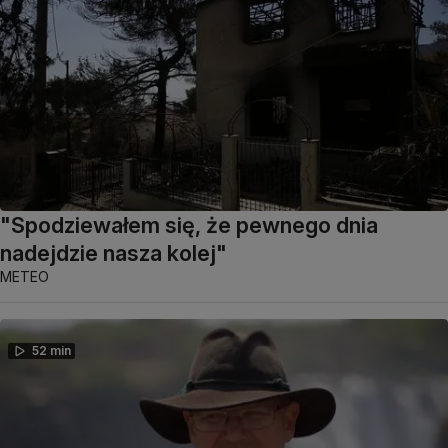
"Spodziewałem się, że pewnego dnia
nadejdzie nasza kolej"
METEO
52 min