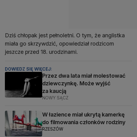
Dziś chłopak jest pełnoletni. O tym, że anglistka
miała go skrzywdzić, opowiedział rodzicom
jeszcze przed 18. urodzinami.
DOWIEDZ SIĘ WIĘCEJ:
Przez dwa lata miał molestować
dziewczynkę. Może wyjść
za kaucją
NOWY SĄCZ
W łazience miał ukrytą kamerkę
do filmowania członków rodziny
RZESZÓW