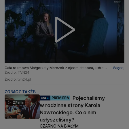
Cała rozmowa Małgorzaty Marczok z ojcem chłopca, którego
Więcej
miała molestować nauczycielka
Źródło: TVN24
Źródło: tvn24.pl
ZOBACZ TAKŻE:
Pojechaliśmy
PREMIERA
27 min
w rodzinne strony Karola
Nawrockiego. Co o nim
usłyszeliśmy?
CZARNO NA BIAŁYM