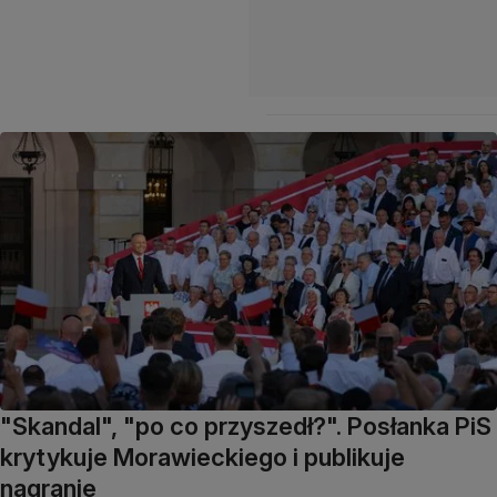
"Skandal", "po co przyszedł?". Posłanka PiS
krytykuje Morawieckiego i publikuje
nagranie