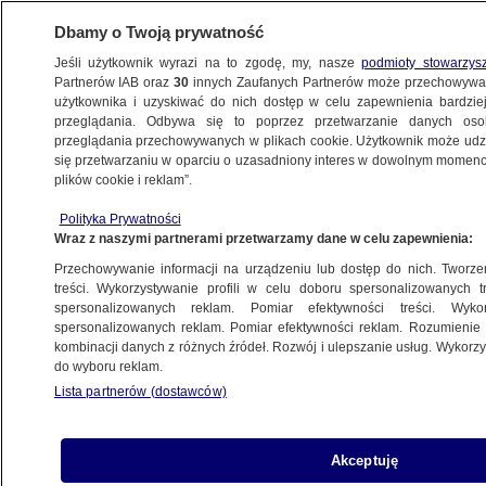
Dbamy o Twoją prywatność
Jeśli użytkownik wyrazi na to zgodę, my, nasze
podmioty stowarzys
Partnerów IAB oraz
30
innych Zaufanych Partnerów może przechowywa
użytkownika i uzyskiwać do nich dostęp w celu zapewnienia bardzi
przeglądania. Odbywa się to poprzez przetwarzanie danych os
przeglądania przechowywanych w plikach cookie. Użytkownik może udzie
KRAKÓW
się przetwarzaniu w oparciu o uzasadniony interes w dowolnym momencie
plików cookie i reklam”.
Akt oskarżenia przeciwko nauczycielce
Polityka Prywatności
z Wadowic. Miała molestować ucznia
Wraz z naszymi partnerami przetwarzamy dane w celu zapewnienia:
Przechowywanie informacji na urządzeniu lub dostęp do nich. Tworzeni
Oprac.
Anna Winiarska
treści. Wykorzystywanie profili w celu doboru spersonalizowanych tr
spersonalizowanych reklam. Pomiar efektywności treści. Wyko
13.05.2026, 13:41
spersonalizowanych reklam. Pomiar efektywności reklam. Rozumienie o
kombinacji danych z różnych źródeł. Rozwój i ulepszanie usług. Wykor
do wyboru reklam.
Posłuchaj artykułu
Czyta lektor AI
Lista partnerów (dostawców)
Akceptuję