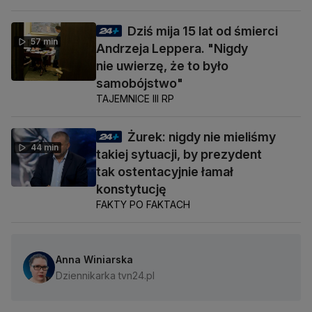
Dziś mija 15 lat od śmierci
57 min
Andrzeja Leppera. "Nigdy
nie uwierzę, że to było
samobójstwo"
TAJEMNICE III RP
Żurek: nigdy nie mieliśmy
44 min
takiej sytuacji, by prezydent
tak ostentacyjnie łamał
konstytucję
FAKTY PO FAKTACH
Anna Winiarska
Dziennikarka tvn24.pl