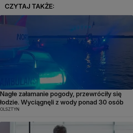
CZYTAJ TAKŻE:
Nagłe załamanie pogody, przewróciły się
łodzie. Wyciągnęli z wody ponad 30 osób
OLSZTYN