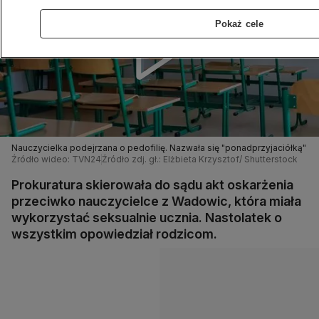
Pokaż cele
Nauczycielka podejrzana o pedofilię. Nazwała się "ponadprzyjaciółką"
Źródło wideo: TVN24
Źródło zdj. gł.: Elżbieta Krzysztof/ Shutterstock
Prokuratura skierowała do sądu akt oskarżenia
przeciwko nauczycielce z Wadowic, która miała
wykorzystać seksualnie ucznia. Nastolatek o
wszystkim opowiedział rodzicom.