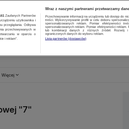
Wraz z naszymi partnerami przetwarzamy dane
161
Zaufanych Partnerów
Przechowywanie informacji na urządzeniu lub dostęp do nich.
treści. Wykorzystywanie profili w celu doboru spersonalizo
ządzeniu użytkownika i
spersonalizowanych reklam. Pomiar efektywności treś
bu przeglądania. Odbywa
spersonalizowanych reklam. Pomiar efektywności reklam. 
ania przechowywanych w
lub kombinacji danych z różnych źródeł. Rozwój i 
ograniczonych danych do wyboru reklam.
zetwarzaniu w oparciu o
ie i reklam”.
Lista partnerów (dostawców)
Więcej
owej "7"