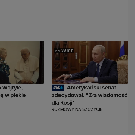
38 min
a Wojtyle,
Amerykański senat
ię w piekle
zdecydował. "Zła wiadomość
dla Rosji"
ROZMOWY NA SZCZYCIE