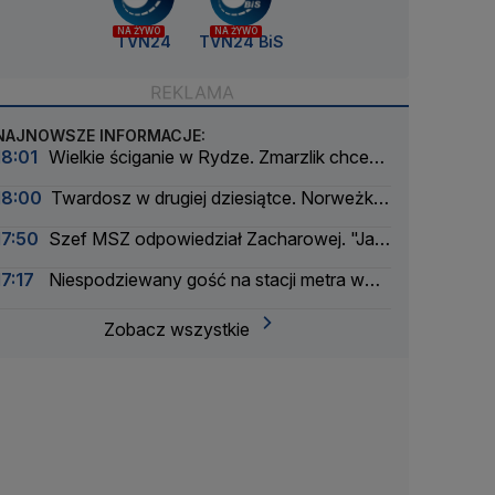
NA ŻYWO
NA ŻYWO
TVN24
TVN24 BiS
NAJNOWSZE INFORMACJE:
18:01
Wielkie ściganie w Rydze. Zmarzlik chce
odpowiedzieć liderowi
18:00
Twardosz w drugiej dziesiątce. Norweżka
rządziła w Courchevel
17:50
Szef MSZ odpowiedział Zacharowej. "Jak
zawsze czas na fakty"
17:17
Niespodziewany gość na stacji metra w
Budapeszcie
Zobacz wszystkie