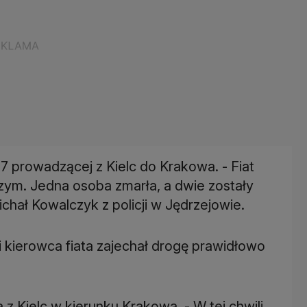
7 prowadzącej z Kielc do Krakowa. - Fiat
ym. Jedna osoba zmarła, a dwie zostały
chał Kowalczyk z policji w Jędrzejowie.
i kierowca fiata zajechał drogę prawidłowo
z Kielc w kierunku Krakowa. - W tej chwili