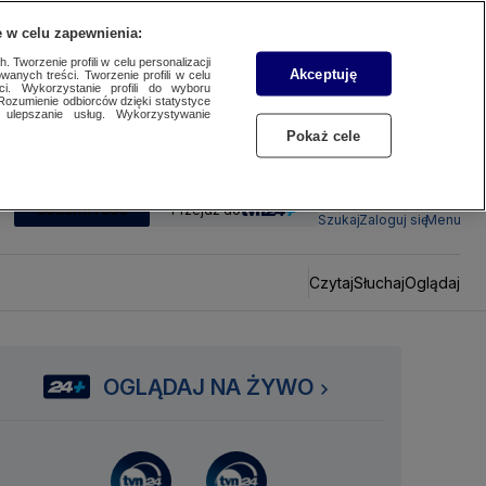
 w celu zapewnienia:
 Tworzenie profili w celu personalizacji
Akceptuję
wanych treści. Tworzenie profili w celu
ci. Wykorzystanie profili do wyboru
Rozumienie odbiorców dzięki statystyce
ulepszanie usług. Wykorzystywanie
Pokaż cele
SUBSKRYBUJ
Przejdź do
Szukaj
Zaloguj się
Menu
Czytaj
Słuchaj
Oglądaj
OGLĄDAJ NA ŻYWO