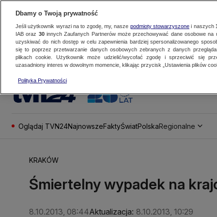
Dbamy o Twoją prywatność
Jeśli użytkownik wyrazi na to zgodę, my, nasze
podmioty stowarzyszone
i naszych
IAB oraz
30
innych Zaufanych Partnerów może przechowywać dane osobowe na ur
uzyskiwać do nich dostęp w celu zapewnienia bardziej spersonalizowanego sposo
się to poprzez przetwarzanie danych osobowych zebranych z danych przegląd
plikach cookie. Użytkownik może udzielić/wycofać zgodę i sprzeciwić się pr
uzasadniony interes w dowolnym momencie, klikając przycisk „Ustawienia plików cook
Polityka Prywatności
Oglądaj TVN24
Najnowsze
Fakty
Świat
Polska
Regionalne
KRAKÓW
Śmiertelny wypadek na kraj
8.10.2013, 08:44
Aktualizacja:
8.10.2013, 10:29