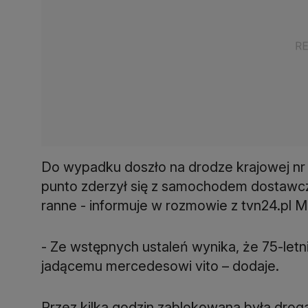
Do wypadku doszło na drodze krajowej nr 
punto zderzył się z samochodem dostawcz
ranne - informuje w rozmowie z tvn24.pl Mi
- Ze wstępnych ustaleń wynika, że 75-letn
jadącemu mercedesowi vito – dodaje.
Przez kilka godzin zablokowana była droga 