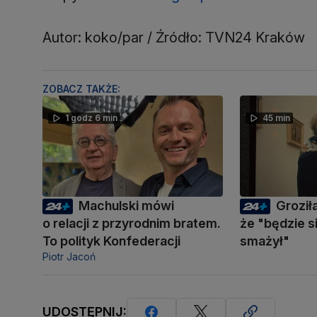
Autor: koko/par / Źródło: TVN24 Kraków
ZOBACZ TAKŻE:
1 godz 6 min
45 min
Machulski mówi
Groził
o relacji z przyrodnim bratem.
że "będzie s
To polityk Konfederacji
smażył"
Piotr Jacoń
UDOSTĘPNIJ: