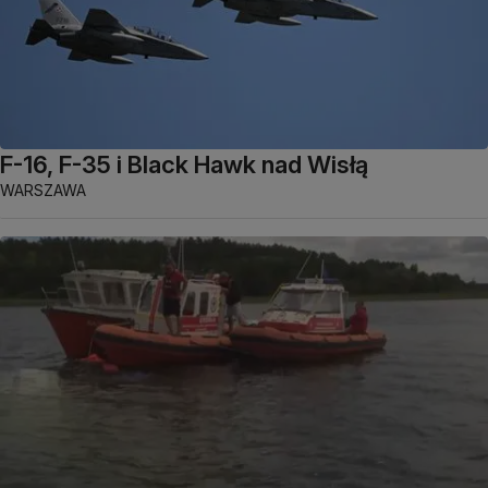
F-16, F-35 i Black Hawk nad Wisłą
WARSZAWA