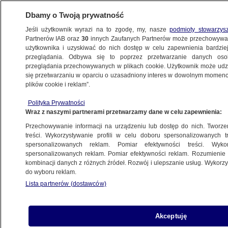
Dbamy o Twoją prywatność
Jeśli użytkownik wyrazi na to zgodę, my, nasze
podmioty stowarzys
Partnerów IAB oraz
30
innych Zaufanych Partnerów może przechowywa
użytkownika i uzyskiwać do nich dostęp w celu zapewnienia bardzi
przeglądania. Odbywa się to poprzez przetwarzanie danych os
przeglądania przechowywanych w plikach cookie. Użytkownik może udzie
KRAKÓW
się przetwarzaniu w oparciu o uzasadniony interes w dowolnym momencie
plików cookie i reklam”.
Koniec działalności schroniska w Nowym
Polityka Prywatności
Targu. 273 psy czekają na nowy dom
Wraz z naszymi partnerami przetwarzamy dane w celu zapewnienia:
Przechowywanie informacji na urządzeniu lub dostęp do nich. Tworzeni
Oprac.
Svitlana Kucherenko
treści. Wykorzystywanie profili w celu doboru spersonalizowanych tr
spersonalizowanych reklam. Pomiar efektywności treści. Wyko
1.07.2026, 18:35
spersonalizowanych reklam. Pomiar efektywności reklam. Rozumienie o
kombinacji danych z różnych źródeł. Rozwój i ulepszanie usług. Wykor
do wyboru reklam.
Posłuchaj artykułu
Czyta lektor AI
Lista partnerów (dostawców)
Akceptuję