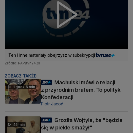
Ten i inne materiały obejrzysz w subskrypcji
Źródło: PAP/tvn24.pl
ZOBACZ TAKŻE:
Machulski mówi o relacji
1 godz 6 min
z przyrodnim bratem. To polityk
Konfederacji
Piotr Jacoń
Groziła Wojtyle, że "będzie
45 min
się w piekle smażył"