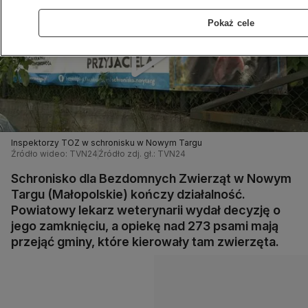
Pokaż cele
Inspektorzy TOZ w schronisku w Nowym Targu
Źródło wideo: TVN24
Źródło zdj. gł.: TVN24
Schronisko dla Bezdomnych Zwierząt w Nowym
Targu (Małopolskie) kończy działalność.
Powiatowy lekarz weterynarii wydał decyzję o
jego zamknięciu, a opiekę nad 273 psami mają
przejąć gminy, które kierowały tam zwierzęta.